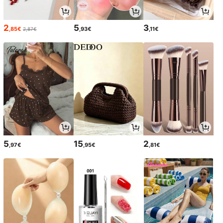
2
5
3
,85€
,93€
,11€
2,87€
5
15
2
,97€
,95€
,81€