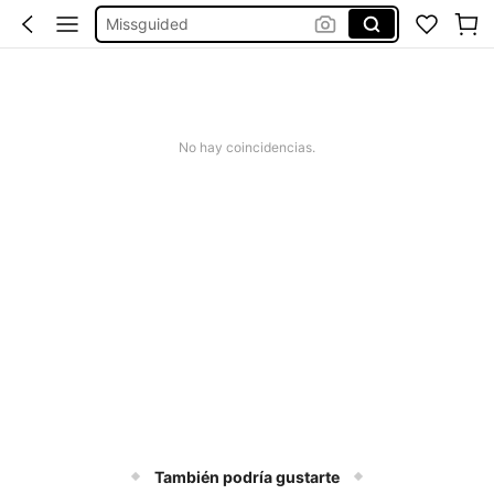
Missguided
Vestido Mujer Verano
Vestido Verano Mujer
Bikinis Mujer
No hay coincidencias.
También podría gustarte