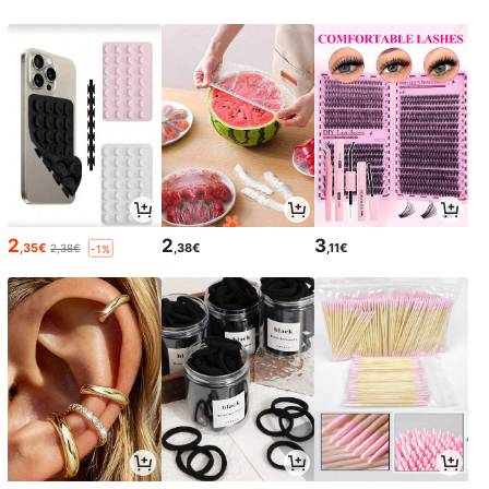
2
2
3
,35€
,38€
,11€
2,38€
-1%