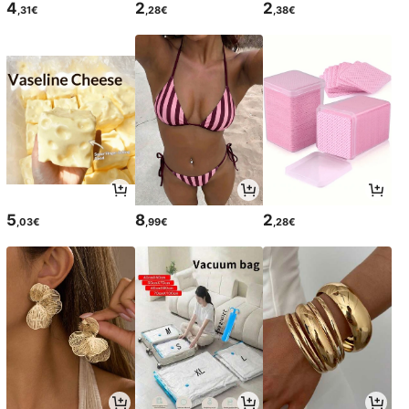
4
2
2
,31€
,28€
,38€
5
8
2
,03€
,99€
,28€