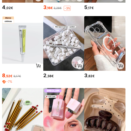
4
3
5
,02€
,16€
,17€
3,26€
-3%
8
2
3
,52€
,38€
,82€
9,17€
-7%