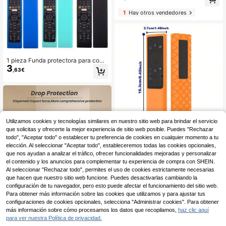
dre, decoración de dormitorio, jardí
1
Hay otros vendedores
n, decoración de cocina, verano, pl
aya, artículos esenciales de viaje, d
ecoración de habitación, suave, gra
duación
1 pieza Funda protectora para contr
3
ol remoto de TV, compatible con R
,63€
MF-TX300P/RMF-TX200P/RMF-T
X31E, protección antideslizante ori
ginal, Día de la Mujer, Artículos ese
nciales de viaje, Recuerdos de bod
a, Y2k, Dormitorio, Accesorios para
automóviles de mujer, Decoración d
e cocina, Decoración de cocina, Re
Utilizamos cookies y tecnologías similares en nuestro sitio web para brindar el servicio
galo del Día de la Madre, Decoració
que solicitas y ofrecerte la mejor experiencia de sitio web posible. Puedes "Rechazar
n de dormitorio, Jardín, Decoración
todo", "Aceptar todo" o establecer tu preferencia de cookies en cualquier momento a tu
de cocina, Verano, Playa, Artículos
Funda de silicona para control remo
esenciales de viaje, Decoración de
3
to de TV, a prueba de polvo y a prue
elección. Al seleccionar "Aceptar todo", estableceremos todas las cookies opcionales,
,85€
habitación, Suave, Graduación
ba de caídas. Fácil de limpiar, brilla
que nos ayudan a analizar el tráfico, ofrecer funcionalidades mejoradas y personalizar
en la oscuridad y protección inofen
el contenido y los anuncios para complementar tu experiencia de compra con SHEIN.
siva para su control remoto.
Al seleccionar "Rechazar todo", permites el uso de cookies estrictamente necesarias
que hacen que nuestro sitio web funcione. Puedes desactivarlas cambiando la
configuración de tu navegador, pero esto puede afectar el funcionamiento del sitio web.
Para obtener más información sobre las cookies que utilizamos y para ajustar tus
Funda protectora para los controles
configuraciones de cookies opcionales, selecciona "Administrar cookies". Para obtener
3
remotos BN59-01315A, BN59-0131
más información sobre cómo procesamos los datos que recopilamos,
haz clic aquí
,70€
5B, BN59-01315D, BN59-01315K, c
para ver nuestra Política de privacidad.
on diseño antideslizante y a prueba