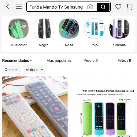
Funda Mando Samsung Tv
Funda Mando Tv Lg
Funda Mandos Tv
Multicolor
Negro
Rosa
Rojo
Silicona
Recomendados
Más populares
Precio
Filtros
Color
Material