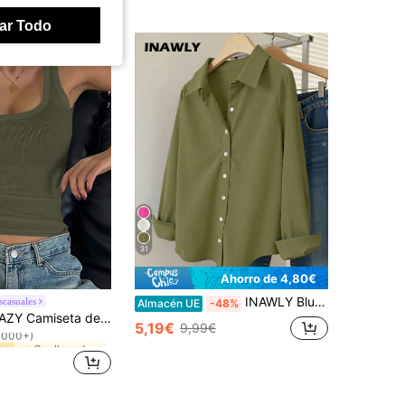
ar Todo
31
Ahorro de 4,80€
INAWLY Blusa casual de mujer de unicolor con botones delanteros y mangas largas de hombros caídos
scasuales
Almacén UE
-48%
en Cuello redondo Tops, blusas y camisetas de muje
os
seta de tirantes ajustada de unicolor con cuello redondo, casual y versátil para mujer
1000+)
5,19€
9,99€
en Cuello redondo Tops, blusas y camisetas de muje
en Cuello redondo Tops, blusas y camisetas de muje
os
os
1000+)
1000+)
en Cuello redondo Tops, blusas y camisetas de muje
os
1000+)