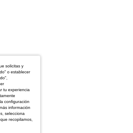
e solicitas y
odo" o establecer
do",
cer
r tu experiencia
ctamente
la configuración
 más información
es, selecciona
 que recopilamos,