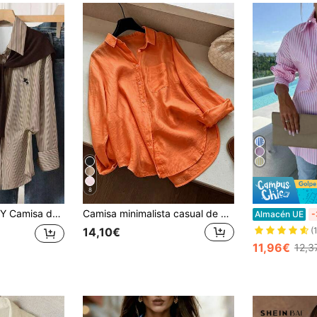
8
ordado de caballo, estilo universitario casual de vuelta al colegio, a rayas y patchwork de otoño para mujer
Camisa minimalista casual de mujer de unicolor semitransparente para ir al trabajo con botones delanteros y bajo curvo
Almacén UE
-
14,10€
(
11,96€
12,3