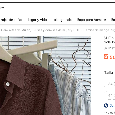
jas
and down arrow keys to navigate search Búsqueda Reciente and Buscar y Encontr
Trajes de baño
Hogar y Vida
Talla grande
Ropa para hombre
Ro
& Camisetas de Mujer
Blusas y camisas de mujer
/
/
SHEIN 
bolsil
SKU: s
5
,5
PR
Talla
34 
44 
Guí
¿No es t