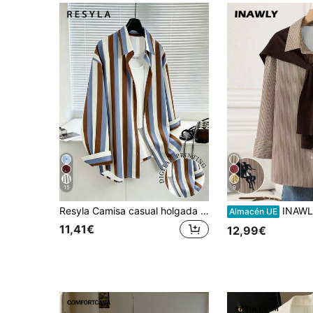
15
9
Resyla Camisa casual holgada de manga larga con rayas y abotonadura sencilla para mujer
INAWLY Camisa de manga larga regular de 2 en 1 de unicolor con b
Almacén UE
11,41€
12,99€