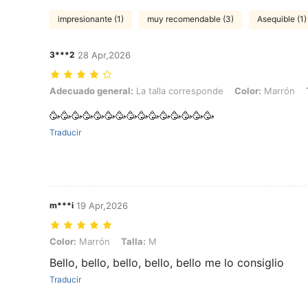
impresionante (1)
muy recomendable (3)
Asequible (1)
3***2
28 Apr,2026
Adecuado general: La talla corresponde, Color: Marrón, Talla: XL
Adecuado general:
La talla corresponde
Color:
Marrón
🥳🥳🥳🥳🥳🥳🥳🥳🥳🥳🥳🥳🥳🥳🥳
Traducir
m***i
19 Apr,2026
Color: Marrón, Talla: M
Color:
Marrón
Talla:
M
Bello, bello, bello, bello, bello me lo consiglio
Traducir