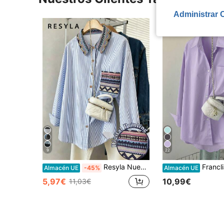
Administrar 
9
22
Resyla Nuevo estilo de gran , camisa decorativa de estilo bohemio con rayas azules y blancas de estilo retro francés, suelta y delgada, adecuada para el estilo casual diario y de calle, y reduce la edad en primavera, verano y otoño
Franclia Camisa casual de mujer de mang
Almacén UE
-45%
Almacén UE
5,97€
10,99€
11,03€