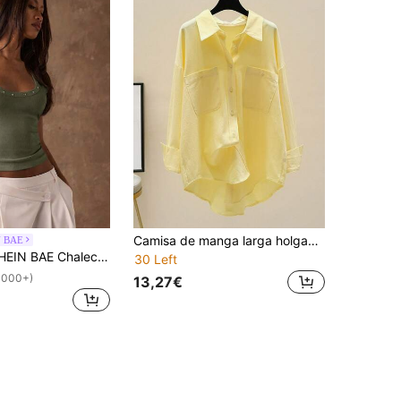
Camisa de manga larga holgada de unicolor casual para mujer, primavera, amarillo
N BAE
BAE Chaleco casual de verano para mujer decorado con cuentas
30 Left
1000+)
13,27€