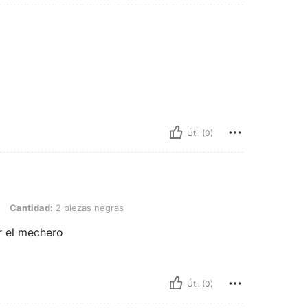
Útil (0)
: 2 piezas negras
Cantidad:
2 piezas negras
r el mechero
Útil (0)