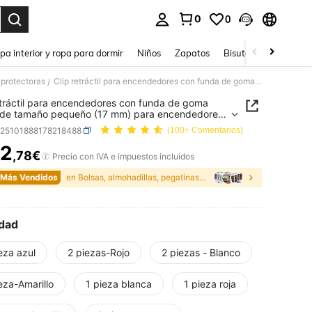
0
0
ar. Press Enter to select.
pa interior y ropa para dormir
Niños
Zapatos
Bisutería Y Accesorio
 protectoras
Clip retráctil para encendedores con funda de goma suave de tamaño pequeño (17 mm) para encendedores, bolígrafos, lápices labiales y talla grande
/
etráctil para encendedores con funda de goma
 de tamaño pequeño (17 mm) para encendedores,
fos, lápices labiales y talla grande
h25101888178218488
(100+ Comentarios)
2
,78€
ICE AND AVAILABILITY
Precio con IVA e impuestos incluidos
 Más Vendidos
en Bolsas, almohadillas, pegatinas y fundas protec
dad
eza azul
2 piezas-Rojo
2 piezas - Blanco
eza-Amarillo
1 pieza blanca
1 pieza roja