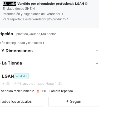
Vendido por el vendedor profesional: LGAN
Mercado
Enviado desde SHEIN
Información y bligaciones del Vendedor
Para reportar a este vendedor y/o producto
ipción
plástico,Caucho,Multicolor
ción de seguridad y contactos
s Y Dimensiones
4,85
24
39
 La Tienda
4,85
24
39
4,85
24
39
LGAN
Vendedor
m***f
seguido hace
Hace 1 día
4,85
24
39
 Vendido recientemente
500+ Compra repetida
4,85
24
39
Todos los artículos
Seguir
4,85
24
39