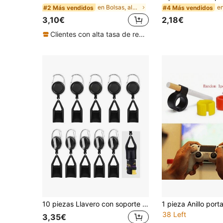
en Bolsas, almohadillas, pegatinas y fundas protec
e
#2 Más vendidos
#4 Más vendidos
3,10€
2,18€
Clientes con alta tasa de repetición
10 piezas Llavero con soporte retráctil para encendedor, estuche clásico para encendedor, conveniente y práctico (Negro)
38 Left
3,35€