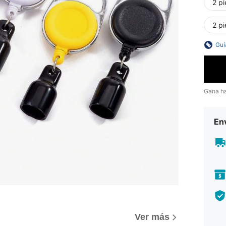
2 pi
2 pi
Guí
Gana h
Env
Ver más