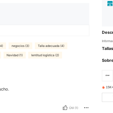
Descr
Informa
(4)
negocios (3)
Talla adecuada (4)
Talla
Navidad (1)
lentitud logística (2)
Sobre
15K+
ucho.
Útil (1)