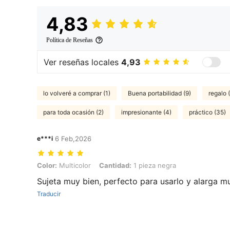
4,83
Política de Reseñas
Ver reseñas locales
4,93
lo volveré a comprar (1)
Buena portabilidad (9)
regalo 
para toda ocasión (2)
impresionante (4)
práctico (35)
e***i
6 Feb,2026
Color: Multicolor, Cantidad: 1 pieza negra
Color:
Multicolor
Cantidad:
1 pieza negra
Sujeta muy bien, perfecto para usarlo y alarga m
Traducir