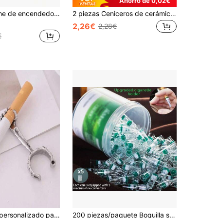
Ahorro de 0,02€
1 pieza Estuche de encendedor de lujo J3, accesorio largo unisex de estilo hip-hop europeo y americano, adecuado para enciendedores de tamaño completo BIC J3 - Escudo de metal resistente a la moda, minimalista a prueba de viento y vintage
2 piezas Ceniceros de cerámica ignífugos nuevos, diseño lindo, resistente al calor, regalo único; 1 pieza Cenicero de cerámica único con diseño de obstrucción, diseño práctico diario - perfecto para decoración del hogar, oficina, sala de estar y hotel. Ideal para el Día de San Valentín, regalo de Año Nuevo o coleccionable de Año Nuevo, también excelente como accesorio de escritorio de oficina. 1 pieza Cenicero de color aleatorio
2,26€
2,28€
€
1 pieza Anillo personalizado para sostener cigarrillos con diseño de calavera, ajustable para evitar quemaduras en la mano y decoloración en la boca
200 piezas/paquete Boquilla súper saludable con filtro de alquitrán - Filtro para cigarrillos, efectivo tanto para hombres como para mujeres, cigarrillos gruesos y finos, diseñado para la salud para reducir el alquitrán y la nicotina, apto para uso doméstico