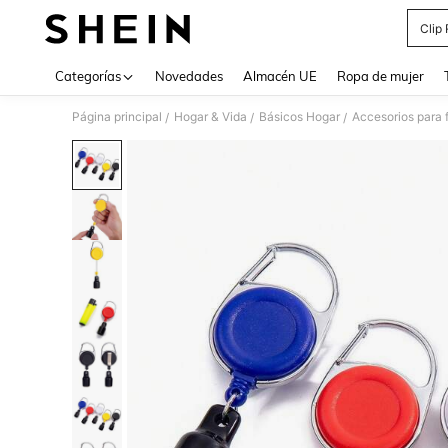
Clip
Use up 
Categorías
Novedades
Almacén UE
Ropa de mujer
Página principal
Hogar & Vida
Básicos Hogar
Accesorios para 
/
/
/