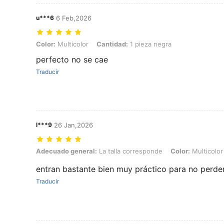
u***6
6 Feb,2026
Color: Multicolor, Cantidad: 1 pieza negra
Color:
Multicolor
Cantidad:
1 pieza negra
perfecto no se cae
Traducir
l***9
26 Jan,2026
Adecuado general: La talla corresponde, Color: Multicolor, Cantidad
Adecuado general:
La talla corresponde
Color:
Multicolor
entran bastante bien muy práctico para no perde
Traducir