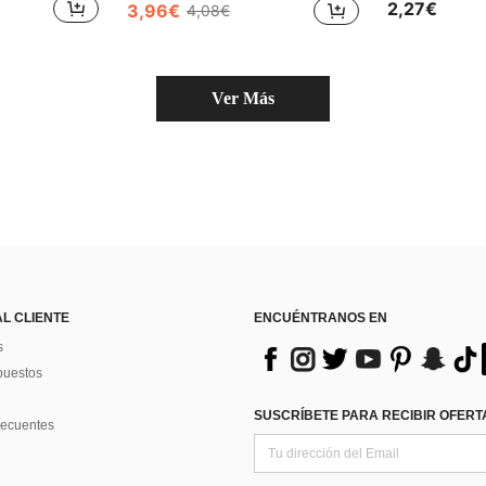
(500+)
(500+)
2,27€
3,96€
4,08€
#1 Más vendid
en Ceniceros
#3 Más vendidos
24 Left
(500+)
Ver Más
AL CLIENTE
ENCUÉNTRANOS EN
s
puestos
SUSCRÍBETE PARA RECIBIR OFERTA
recuentes