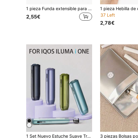
1 pieza Funda extensible para encendedor: Equipada con bolsa de cintura antiperidida y llavero, ¡haciendo que su encendedor sea talla grande portátil!
37 Left
2,55€
2,78€
1 Set Nuevo Estuche Suave Transparente Multicolor de 8a Generación para IQOS ILUMA I ONE, 5 Opciones de Color, Material TPU Ligero Resistente al Desgaste Anti-Caída Anti-Arañazos, Adecuado para el Último IQOS ILUMA I ONE, Confirme Su Modelo Antes de la Compra