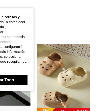
e solicitas y
odo" o establecer
do",
cer
r tu experiencia
ctamente
la configuración
 más información
es, selecciona
 que recopilamos,
ar Todo