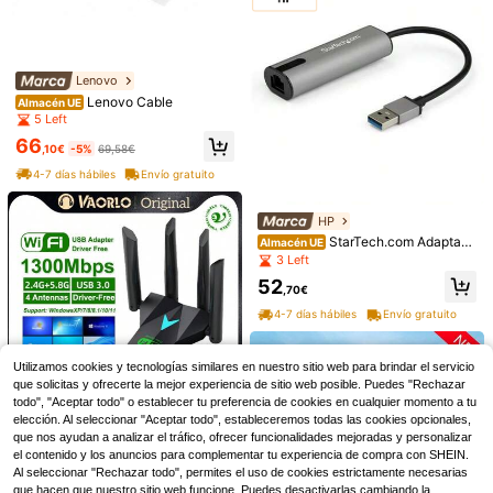
Lenovo
Lenovo Cable
Almacén UE
5 Left
66
,10€
-5%
69,58€
4-7 días hábiles
Envío gratuito
MIKROTIK
Mikrotik quickMOUNT p
Almacén UE
ro
18
HP
,88€
StarTech.com Adaptado
Almacén UE
4-7 días hábiles
r de Red Ethernet USB - Adaptador
3 Left
STARTECH
de Red RJ45 LAN NIC NBASE-T U
StarTech.com Adaptado
Almacén UE
52
SB 3.0 A de 2,5 Gigabit - para Port
,70€
r Tarjeta PCI Express PCI-E 4 Puert
5 Left
átil - Lenovo X1 Carbon, HP EliteBo
os USB 3.0 UASP Bus Doble con Ali
4-7 días hábiles
Envío gratuito
ok/ Zbook
82
mentación Molex SATA
,75€
-5%
87,11€
4-7 días hábiles
Envío gratuito
Utilizamos cookies y tecnologías similares en nuestro sitio web para brindar el servicio
que solicitas y ofrecerte la mejor experiencia de sitio web posible. Puedes "Rechazar
todo", "Aceptar todo" o establecer tu preferencia de cookies en cualquier momento a tu
elección. Al seleccionar "Aceptar todo", estableceremos todas las cookies opcionales,
que nos ayudan a analizar el tráfico, ofrecer funcionalidades mejoradas y personalizar
VAORLO Adaptador de red inalámbr
el contenido y los anuncios para complementar tu experiencia de compra con SHEIN.
ica de doble banda 2.4G/5.8GHz U
9
,23€
SB 3.0 de alta velocidad, adaptado
Al seleccionar "Rechazar todo", permites el uso de cookies estrictamente necesarias
r WiFi USB inalámbrico de 1300Mb
que hacen que nuestro sitio web funcione. Puedes desactivarlas cambiando la