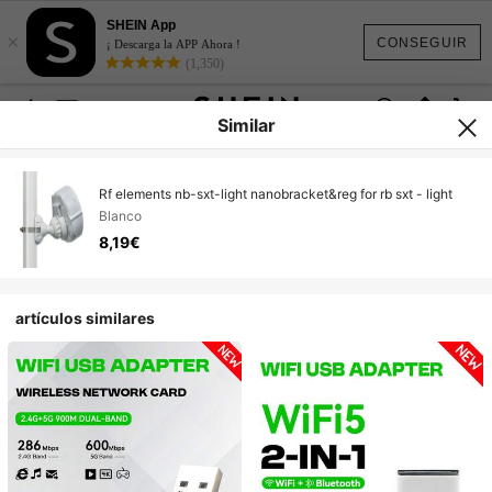
SHEIN App
×
CONSEGUIR
¡ Descarga la APP Ahora !
(1,350)
Similar
Rf elements nb-sxt-light nanobracket&reg for rb sxt - light
Blanco
8,19€
artículos similares