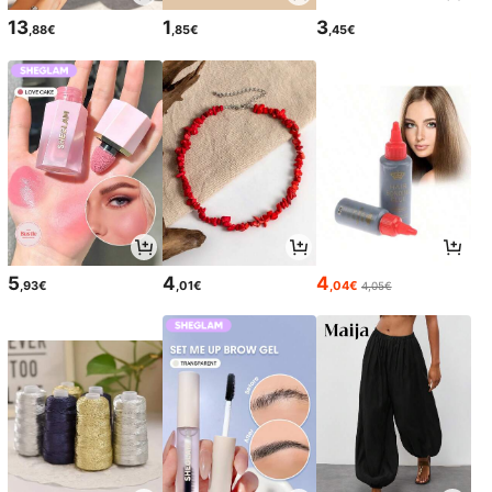
13
1
3
,88€
,85€
,45€
5
4
4
,93€
,01€
,04€
4,05€