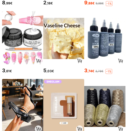
8
2
9
,99€
,18€
,88€
9,98€
-1%
3
5
3
,61€
,03€
,74€
3,78€
-1%