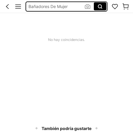
Bañadores De Mujer
Missguided
Vestido Mujer Verano
Ribbons
No hay coincidencias.
También podría gustarte