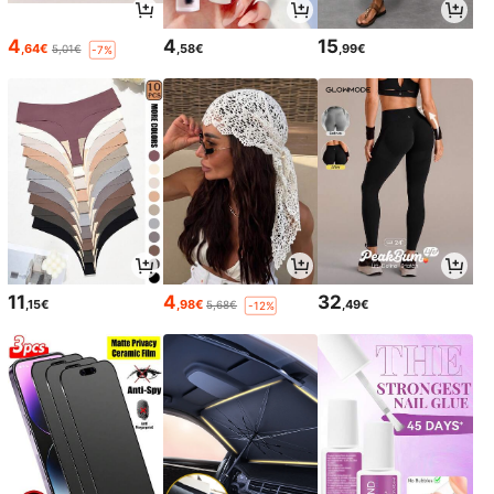
4
4
15
,64€
,58€
,99€
5,01€
-7%
11
4
32
,15€
,98€
,49€
5,68€
-12%