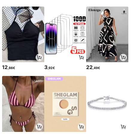
12
3
22
,86€
,92€
,49€