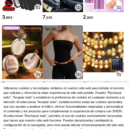
3
7
2
,80€
,01€
,85€
7
7
5
,18€
,91€
,72€
7,99€
5,78€
-1%
-1%
Utilizamos cookies y tecnologías similares en nuestro sitio web para brindar el servicio
que solicitas y ofrecerte la mejor experiencia de sitio web posible. Puedes "Rechazar
todo", "Aceptar todo" o establecer tu preferencia de cookies en cualquier momento a tu
elección. Al seleccionar "Aceptar todo", estableceremos todas las cookies opcionales,
que nos ayudan a analizar el tráfico, ofrecer funcionalidades mejoradas y personalizar
el contenido y los anuncios para complementar tu experiencia de compra con SHEIN.
Al seleccionar "Rechazar todo", permites el uso de cookies estrictamente necesarias
que hacen que nuestro sitio web funcione. Puedes desactivarlas cambiando la
configuración de tu navegador, pero esto puede afectar el funcionamiento del sitio web.