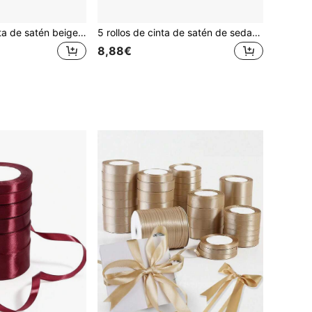
25 yardas de cinta de satén beige, cinta delgada trenzada de seda para regalo, tela para atar y empaque de pasteles
5 rollos de cinta de satén de seda de lujo, 25 yardas/4 cm de ancho por rollo, adecuada para lazos hechos a mano, envoltura de regalos DIY, decoraciones de boda, ramos de cinta, manualidades, telas, materiales para ramos de boda hechos a mano, materiales para envolver regalos, cintas para decorar pasteles, etc.
8,88€