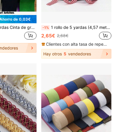
Ahorro de 0,03€
m para decoración de Navidad, boda, manualidades y envoltura de regalos
1 rollo de 5 yardas (4,57 metros) de cinta de 10 mm con estampado de cuadros y grilla para decoraciones del hogar, boda, Navidad, manualidades, envoltura de regalos y lazos
-1%
2,65€
2,68€
Clientes con alta tasa de repetición
ndedores
Hay otros
5
vendedores