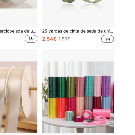
Cinta de satén aterciopelada de un solo lado sin elasticidad, cinta de satén aterciopelada, cinta de satén aterciopelada, lazo DIY para ropa (excluyendo el rollo de papel, la longitud medida a mano puede tener desviaciones)
25 yardas de cinta de seda de unicolor verde salvia para envolver regalos, lazos para el cabello, manualidades de Pascua, coronas, ramos florales, bodas, duchas, y proyectos de bricolaje
2,54€
2,56€