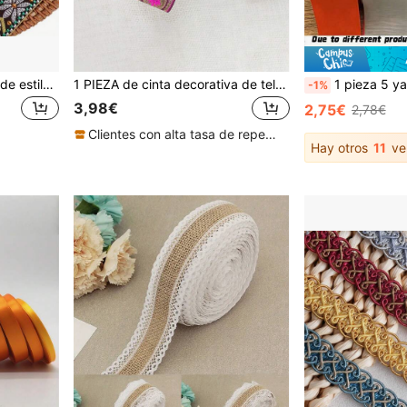
Cinta de 2,4 cm de ancho de estilo vintage con bordado geométrico de colores para accesorios de costura, envoltura de regalos, manualidades DIY
1 PIEZA de cinta decorativa de tela bordada a mano de 3.5 cm de ancho y 6.5 m de largo con estilo retro para cortinas, ropa y decoración
1 pieza 5 yardas Cinta de grogrén de poliéster de 5 c
-1%
3,98€
2,75€
2,78€
Clientes con alta tasa de repetición
Hay otros
11
ve