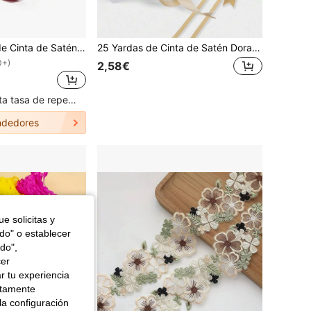
25 Yardas/Rollo de Cinta de Satén Burdeos, Tela Brillante Sólida, Adecuada para Invitaciones de Boda DIY, Ramos de Novia, Envoltura de Regalos, Decoraciones de Fiesta, Manualidades de Costura, Accesorios para Ramos de Novia, Decoraciones de Boda
25 Yardas de Cinta de Satén Dorado Champán por Rollo, Hecha de Tela Premium Brillante, Suave y Duradera, Elástica y Reutilizable, Ideal para Envolver Regalos, Manualidades DIY, Ramos de Boda, Coronas y Decoraciones de Costura para el Día de San Valentín, Proporcionando Accesorios Decorativos Elegantes para Entusiastas de las Manualidades, Planificadores de Bodas y Creación de Regalos Festivos
0+)
2,58€
Clientes con alta tasa de repetición
dedores
e solicitas y
odo" o establecer
do",
cer
r tu experiencia
ctamente
la configuración