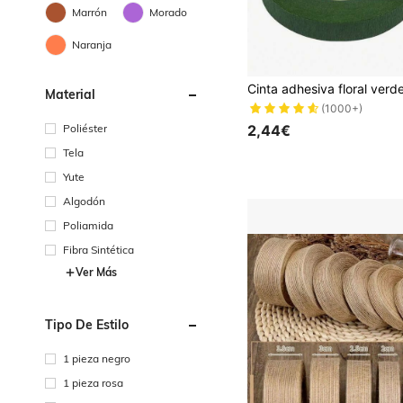
Marrón
Morado
Naranja
Material
(1000+)
Poliéster
2,44€
Tela
Yute
Algodón
Poliamida
Fibra Sintética
Ver Más
Tipo De Estilo
1 pieza negro
1 pieza rosa