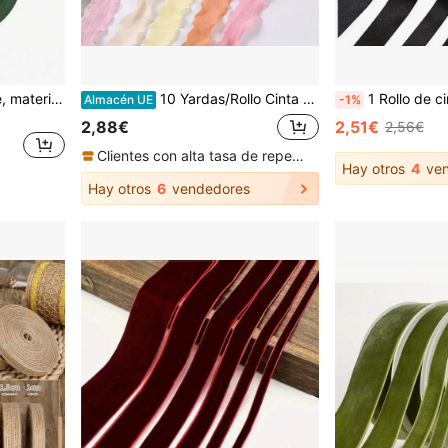
Cinta adhesiva floral verde, material de embalaje de alta viscosidad para ramos, cinta de tela verde de jardinería, accesorios DIY para tallos de flores
10 Yardas/Rollo Cinta de Encaje Plisada con Volantes de 0.98 pulgadas, Cinta para Empaquetado de Ramos de Flores y Pasteles, Materiales DIY Hechos a Mano, Decoración para Boda, Fiesta de Cumpleaños, Regalo, Minimalista
1 Rollo de cinta de satén para hacer lazos hechos a mano, m
Almacén UE
-1%
2,88€
2,51€
2,56€
Clientes con alta tasa de repetición
Hay otros
4
ven
Hay otros
6
vendedores