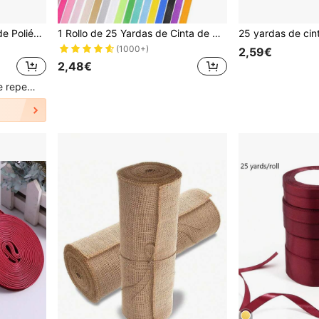
1 Rollo de Cinta de Satén de Poliéster, Cinta Decorativa para Cajas de Regalo, Lazos, DIY, Decoración de Flores, Material de Flor de Rosa DIY, Decoración de Boda&Fiesta. (Teñido a Máquina, Ligeramente Aberración Cromática)
1 Rollo de 25 Yardas de Cinta de Grosgrán de 6mm, Suministros de Manualidades para Hacer Lazos para Decoración de Boda, Navidad, Tarjetas, Regalos y Accesorios Florales
(1000+)
2,59€
2,48€
Clientes con alta tasa de repetición