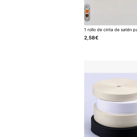
7
2,58€