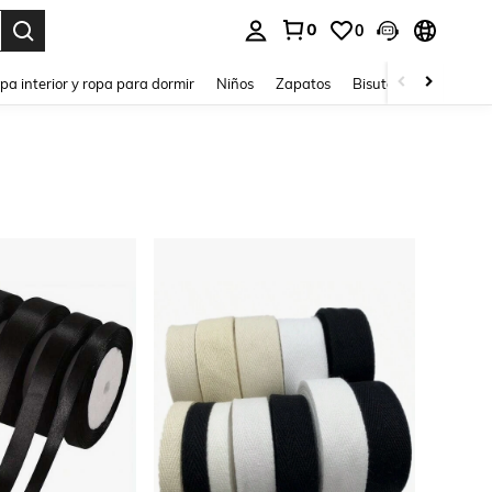
0
0
ar. Press Enter to select.
pa interior y ropa para dormir
Niños
Zapatos
Bisutería Y Accesorio