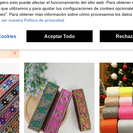
pero esto puede afectar el funcionamiento del sitio web. Para obtener
 que utilizamos y para ajustar tus configuraciones de cookies opcional
kies". Para obtener más información sobre cómo procesamos los datos
 ver nuestra Política de privacidad.
1 pieza 15 yardas 5mm Cinta de poliéster multicolor en zig-zag, material DIY hecho a mano para decoración de boda, fiesta, Navidad
1 pieza Cinta de encaje jacquard tejido de 3,3 cm con patrón de corazón para prendas, cortinas, accesorios hechos a mano, costura y tela de encaje
(100
2,48€
Cookies
Aceptar Todo
Rechaz
3,28€
Clientes con alta tasa de repetición