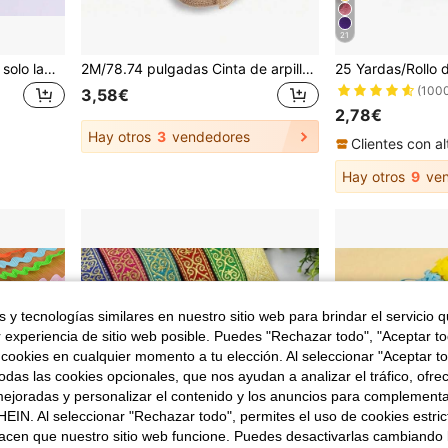
21
1 pieza 4.57m Cinta de un solo lado no elástica con textura aterciopelada de colores, cinta de satén aterciopelada para lazos, ropa DIY, decoración navideña (la longitud puede variar debido a la medición manual)
2M/78.74 pulgadas Cinta de arpillera natural de yute, tela de arpillera DIY para envolver regalos, mantel de yute para el hogar, manualidades, decoración de boda y fiesta
(100
3,58€
2,78€
Hay otros
3
vendedores
Hay otros
9
ven
 y tecnologías similares en nuestro sitio web para brindar el servicio qu
r experiencia de sitio web posible. Puedes "Rechazar todo", "Aceptar t
 cookies en cualquier momento a tu elección. Al seleccionar "Aceptar to
das las cookies opcionales, que nos ayudan a analizar el tráfico, ofre
ejoradas y personalizar el contenido y los anuncios para complementa
EIN. Al seleccionar "Rechazar todo", permites el uso de cookies estri
acen que nuestro sitio web funcione. Puedes desactivarlas cambiando 