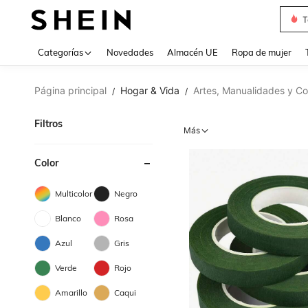
T
Use up 
Categorías
Novedades
Almacén UE
Ropa de mujer
Página principal
Hogar & Vida
Artes, Manualidades y Co
/
/
Filtros
Más
Color
Multicolor
Negro
Blanco
Rosa
Azul
Gris
Verde
Rojo
Amarillo
Caqui