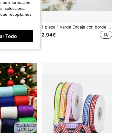
 más información
es, selecciona
 que recopilamos,
15 yardas de cinta ondulada en forma de S de colores, cinta de encaje curva de 0,5 cm de ancho, adecuada para DIY, costura de ropa, bordes, collares, bolsos, sombreros, accesorios y decoración de manualidades
1 pieza 1 yarda Encaje con borde bordado, accesorio de vestimenta para vestido, falda, vestido de novia, ancho 6.5cm
+)
2,94€
ar Todo