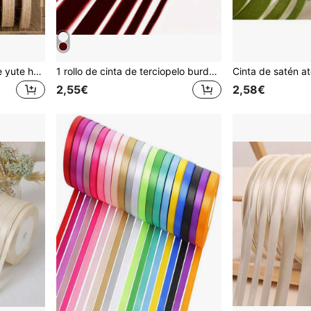
Rollo de 5M/10M Cintas de yute hechas a mano, adorno de arpillera para coser, lazos, manualidades DIY, tela de yute natural, accesorios para decoración de boda y navidad, regalo
1 rollo de cinta de terciopelo burdeos, cinta de terciopelo vibrante adecuada para lazos DIY, diseño de ropa, cinturón de cintura, coletero, envolver flores, decoración de regalos
2,55€
2,58€