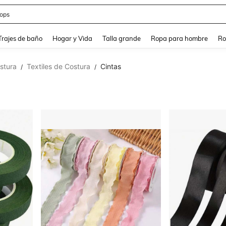
ops
and down arrow keys to navigate search Búsqueda Reciente and Buscar y Encontr
Trajes de baño
Hogar y Vida
Talla grande
Ropa para hombre
Ro
stura
Textiles de Costura
Cintas
/
/