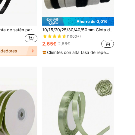
Ahorro de 0,01€
anualidades, decoración de boda y Navidad, DIY, tarjetas y envoltura de regalos
10/15/20/25/30/40/50mm Cinta de espiga para decoración de fiesta, Navidad, boda, DIY, costura, telas, artesanías
(1000+)
2,65€
2,66€
dedores
Clientes con alta tasa de repetición