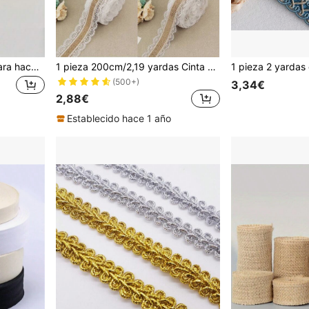
1 rollo de cinta de satén para hacer lazos hechos a mano, decoraciones de boda, envoltura de regalos, manualidades DIY, arreglos florales, suministros para fiestas en múltiples colores y anchos
1 pieza 200cm/2,19 yardas Cinta de lino DIY, papel de regalo de lino para decoración de boda y fiesta, adecuado para el hogar, boda, fiesta, manualidades, decoración de cumpleaños y vacaciones, rollo de encaje de lino para accesorios de ropa
(500+)
3,34€
2,88€
Establecido hace 1 año