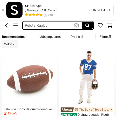
Casco Rugby Disfraz
SHEIN App
×
Rugby
CONSEGUIR
¡ Descarga la APP Ahora !
(1,350)
Balón Rugby
Pelota Rugby
Balon Rugby
Recomendados
Más populares
Precio
Filtros
Casco Rugby Disfraz
Color
Rugby
Balón de rugby de cuero compuest
The Box of Toys Store
o de 16 cm, balón de fútbol de cuer
13 Left
Disfraz Jugador Rugby
Almacén UE