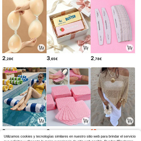
2
3
2
,28€
,65€
,78€
2
2
10
,36€
,38€
,39€
10,49€
Utilizamos cookies y tecnologías similares en nuestro sitio web para brindar el servicio