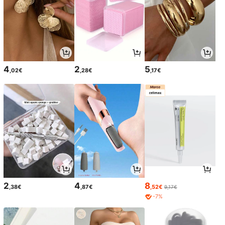
4
2
5
,02€
,28€
,17€
2
4
8
,38€
,87€
,52€
9,17€
-7%