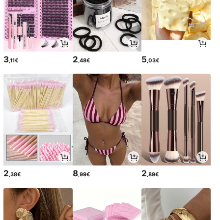
3
2
5
,11€
,48€
,03€
2
8
2
,38€
,99€
,89€