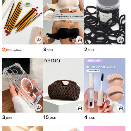
2
9
2
,85€
,99€
,95€
2,87€
3
15
4
,82€
,95€
,58€