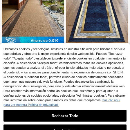
Ahorro de 0,01€
1 pieza Alfombra rectangular para e
1 pieza Alfombra deslizante con fon
Utilizamos cookies y tecnologías similares en nuestro sitio web para brindar el servicio
l piso, alfombra de pasillo, alfombra,
do azul profundo, patrón dorado y
20 Left
17 Left
que solicitas y ofrecerte la mejor experiencia de sitio web posible. Puedes "Rechazar
alfombra de pasillo, alfombra peque
marco de diamante blanco, lavable
todo", "Aceptar todo" o establecer tu preferencia de cookies en cualquier momento a tu
2
6
ña de área, alfombra, decoración de
a máquina, alfombra para entrada, s
,26€
2,27€
,46€
elección. Al seleccionar "Aceptar todo", estableceremos todas las cookies opcionales,
l hogar, alfombra de área, alfombra
ala de estar, dormitorio, patio exteri
que nos ayudan a analizar el tráfico, ofrecer funcionalidades mejoradas y personalizar
de área para sala de estar, decoraci
or, jardín, decoración del hogar, dec
ón del hogar para sala de estar, dec
el contenido y los anuncios para complementar tu experiencia de compra con SHEIN.
oración de habitación, alfombra de
oración de habitación, alfombra lav
área, tapiz
Al seleccionar "Rechazar todo", permites el uso de cookies estrictamente necesarias
able
que hacen que nuestro sitio web funcione. Puedes desactivarlas cambiando la
configuración de tu navegador, pero esto puede afectar el funcionamiento del sitio web.
Para obtener más información sobre las cookies que utilizamos y para ajustar tus
configuraciones de cookies opcionales, selecciona "Administrar cookies". Para obtener
más información sobre cómo procesamos los datos que recopilamos,
haz clic aquí
para ver nuestra Política de privacidad.
Rechazar Todo
1
0