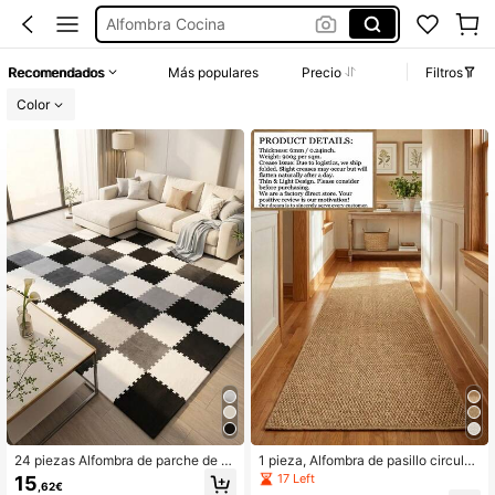
Alfombra Pasillo
Alfombra Salon
Recomendados
Más populares
Precio
Filtros
Alfombra Habitación
Color
24 piezas Alfombra de parche de p
1 pieza, Alfombra de pasillo circular
eluche, Alfombra suave y linda para
con diseño de piña color camello la
17 Left
15
,62€
el lado de la cama, Alfombra de esp
vable a máquina, (Falso sisal) Alfom