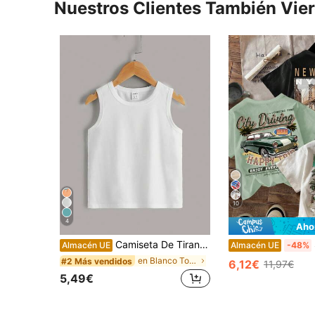
Nuestros Clientes También Vie
10
4
Aho
Camiseta De Tirantes Sólida Para Niño/a Joven
S
Almacén UE
Almacén UE
-48%
en Blanco Tops para niños pequeños
#2 Más vendidos
6,12€
11,97€
5,49€