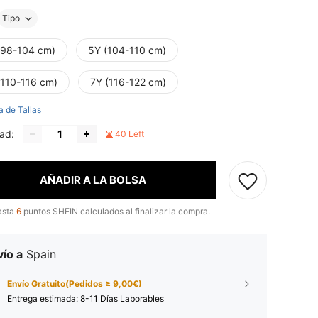
Tipo
(98-104 cm)
5Y (104-110 cm)
(110-116 cm)
7Y (116-122 cm)
a de Tallas
ad:
40 Left
AÑADIR A LA BOLSA
asta
6
puntos SHEIN calculados al finalizar la compra.
ío a
Spain
Envío Gratuito(Pedidos ≥ 9,00€)
Entrega estimada:
8-11 Días Laborables