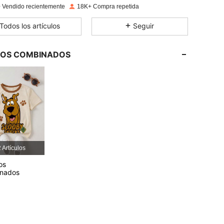
 Vendido recientemente
18K+ Compra repetida
4,81
343
34K
Todos los artículos
Seguir
4,81
343
34K
LOS COMBINADOS
4,81
343
34K
4,81
343
34K
4,81
343
34K
 Artículos
4,81
343
34K
os
onados
4,81
343
34K