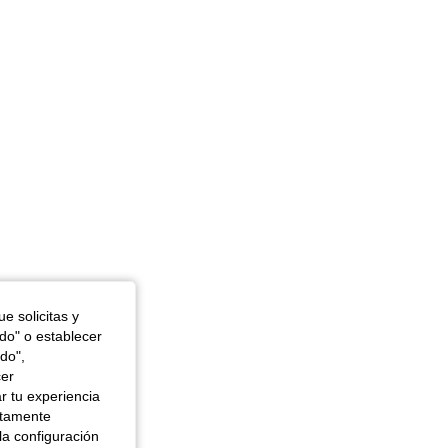
4,81
343
34K
n, Color: Blanco, Talla: 5Y
4,81
343
34K
e solicitas y
odo" o establecer
do",
cer
r tu experiencia
ctamente
la configuración