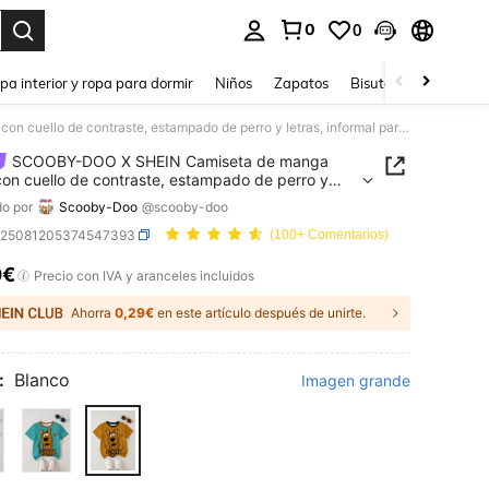
0
0
ar. Press Enter to select.
pa interior y ropa para dormir
Niños
Zapatos
Bisutería Y Accesorio
SCOOBY-DOO X SHEIN Camiseta de manga corta con cuello de contraste, estampado de perro y letras, informal para niño, verano
SCOOBY-DOO X SHEIN Camiseta de manga
con cuello de contraste, estampado de perro y
, informal para niño, verano
o por
Scooby-Doo
@scooby-doo
k25081205374547393
(100+ Comentarios)
0€
ICE AND AVAILABILITY
Precio con IVA y aranceles incluidos
Ahorra
0,29€
en este artículo después de unirte.
:
Blanco
Imagen grande