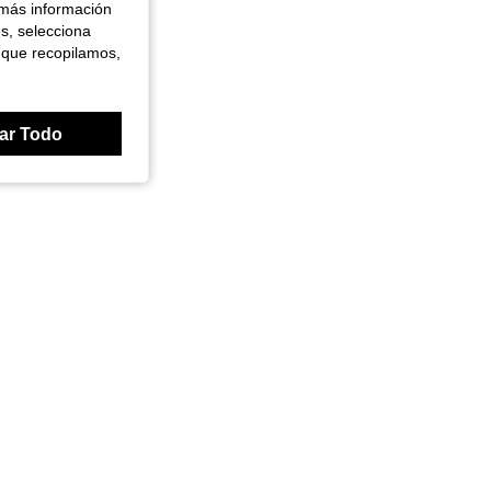
 más información
es, selecciona
 que recopilamos,
ar Todo