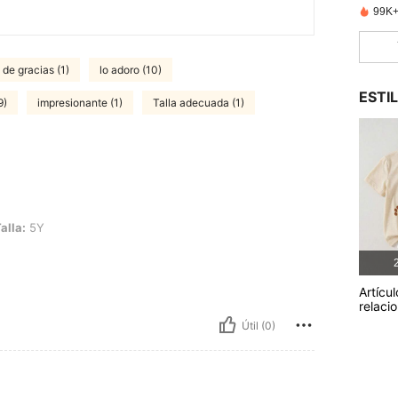
99K+
 de gracias (1)
lo adoro (10)
ESTI
9)
impresionante (1)
Talla adecuada (1)
alla:
5Y
2
Artícul
relaci
Útil (0)