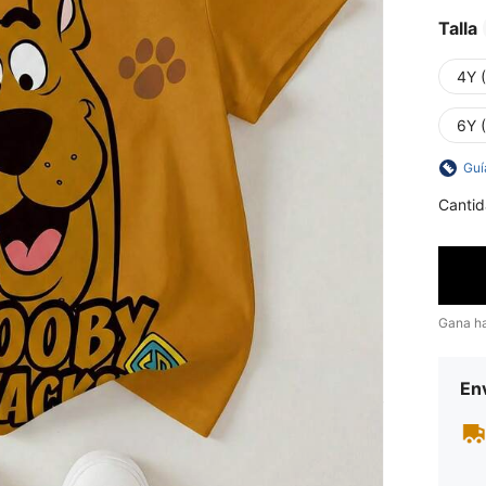
Talla
4Y 
6Y 
Guí
Cantid
Gana h
Env