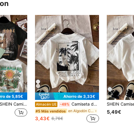
ron
rro de 5,85€
Ahorro de 3,33€
HEIN Camiseta de manga corta de cuello redondo con gráfico de paisaje casual para niños, apropiada para el verano
Camiseta de cuello redondo y manga corta para niño joven con estampado a juego de vacaciones
Almacén UE
-49%
en Algodón Camisetas para niños pequeños
#5 Más vendidos
5,49€
3,43€
6,76€