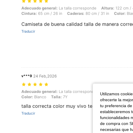
Adecuado general: La talla corresponde, Altura: 122 cm / 48 in, Peso: 
Adecuado general:
La talla corresponde
Altura:
122 cm / 
Cintura:
65 cm / 26 in
Caderas:
80 cm / 31 in
Color:
Bla
Camiseta de buena calidad talla de manera correct
Traducir
v***9
24 Feb,2026
Adecuado general: La talla corresponde, Altura: 128 cm / 50 in, Peso:
Adecuado general:
La talla corresponde
Altura:
128 cm / 
Utilizamos cookies
Color:
Blanco
Talla:
7Y
ofrecerte la mejo
talla correcta color muy vivo tela de calidad
tu preferencia de
estableceremos to
Traducir
funcionalidades m
de compra con SH
necesarias que h