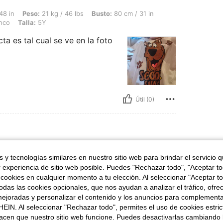
21 kg / 46 lbs, Busto: 80 cm / 31 in, Cintura: 65 cm / 26 in, Caderas: 80 cm / 31 i
48 in
Peso:
21 kg / 46 lbs
Busto:
80 cm / 31 in
nco
Talla:
5Y
a es tal cual se ve en la foto
Útil (0)
 16 kg / 35 lbs, Color: Blanco, Talla: 7Y
50 in
Peso:
16 kg / 35 lbs
 y tecnologías similares en nuestro sitio web para brindar el servicio qu
r experiencia de sitio web posible. Puedes "Rechazar todo", "Aceptar t
 cookies en cualquier momento a tu elección. Al seleccionar "Aceptar to
das las cookies opcionales, que nos ayudan a analizar el tráfico, ofre
ejoradas y personalizar el contenido y los anuncios para complementa
EIN. Al seleccionar "Rechazar todo", permites el uso de cookies estri
acen que nuestro sitio web funcione. Puedes desactivarlas cambiando 