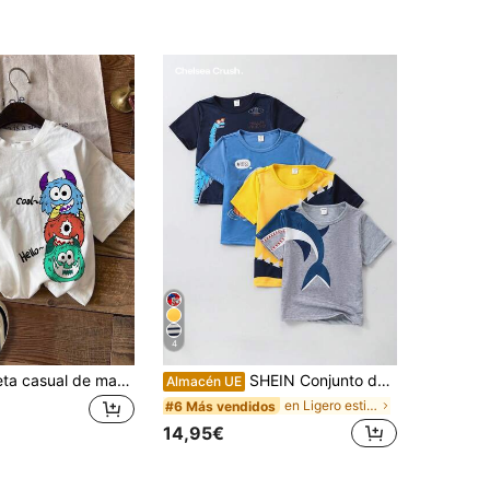
4
SHEIN Camiseta casual de manga corta con cuello redondo para niños jóvenes con patrón divertido de dibujos animados adecuada para el verano
SHEIN Conjunto de 4 camisetas de manga corta con cuello redondo, estilo academia, con gráficos divertidos y lindos para niños pequeños, de material suave, apropiadas para calle, escuela, juego al aire libre, primavera/verano, escapada, vacaciones, viaje, relajación, tomar el sol
Almacén UE
en Ligero estiramiento Camisetas para niños pequeñ
#6 Más vendidos
14,95€