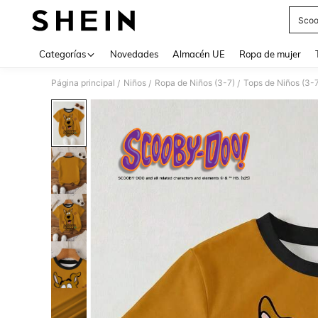
Scoo
Use up 
Categorías
Novedades
Almacén UE
Ropa de mujer
Página principal
Niños
Ropa de Niños (3-7)
Tops de Niños (3-
/
/
/