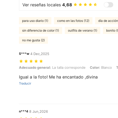
Ver reseñas locales
4,68
para uso diario (1)
como en las fotos (12)
día de acción
sin diferencia de color (1)
outfits de verano (1)
bonito (
no me gusta (2)
S***w
4 Dec,2025
Adecuado general: La talla corresponde, Color: Blanco, Talla: 5Y
Adecuado general:
La talla corresponde
Color:
Blanco
T
Igual a la foto! Me ha encantado ,divina
Traducir
n***4
8 Jun,2026