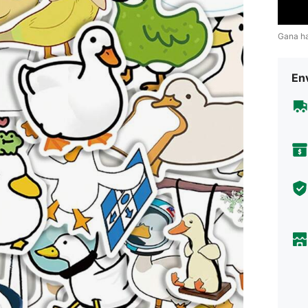
Gana h
Env