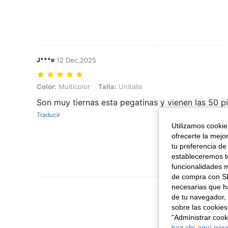
J***e
12 Dec,2025
Color: Multicolor, Talla: Unitalla
Color:
Multicolor
Talla:
Unitalla
Son muy tiernas esta pegatinas y vienen las 50 p
Traducir
Utilizamos cookies
ofrecerte la mejo
tu preferencia de
estableceremos to
funcionalidades m
de compra con SH
necesarias que h
Ver Más Re
de tu navegador, 
sobre las cookies
"Administrar coo
haz clic aquí para