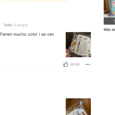
3
juegos
Talla:
2 juegos
Más es
Tienen mucho color i se ven
Útil (0)