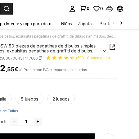
0
0
ar. Press Enter to select.
pa interior y ropa para dormir
Niños
Zapatos
Bisutería Y Accesorio
SCXXBSW 50 piezas de pegatinas de dibujos simples de patos, exquisitas pegatinas de graffiti de dibujos animados, decoración DIY para patineta, cuaderno, guitarra, pegatinas impermeables, útiles escolares
W 50 piezas de pegatinas de dibujos simples
os, exquisitas pegatinas de graffiti de dibujos
os, decoración DIY para patineta, cuaderno,
l25030700431417680
(500+ Comentarios)
ra, pegatinas impermeables, útiles escolares
2
,55€
ICE AND AVAILABILITY
Precio con IVA e impuestos incluidos
alla
5 juegos
2 juegos
a de Tallas
ad: