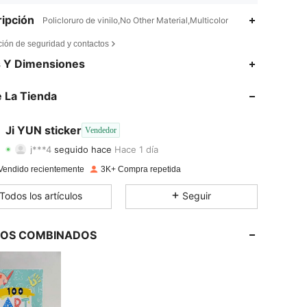
ipción
Policloruro de vinilo,No Other Material,Multicolor
ción de seguridad y contactos
4,96
43
252
s Y Dimensiones
4,96
43
252
 La Tienda
4,96
43
252
Ji YUN sticker
Vendedor
j***4
seguido hace
Hace 1 día
4,96
43
252
Calificación
Artículos
Seguidores
Vendido recientemente
3K+ Compra repetida
4,96
43
252
Todos los artículos
Seguir
4,96
43
252
LOS COMBINADOS
4,96
43
252
4,96
43
252
4,96
43
252