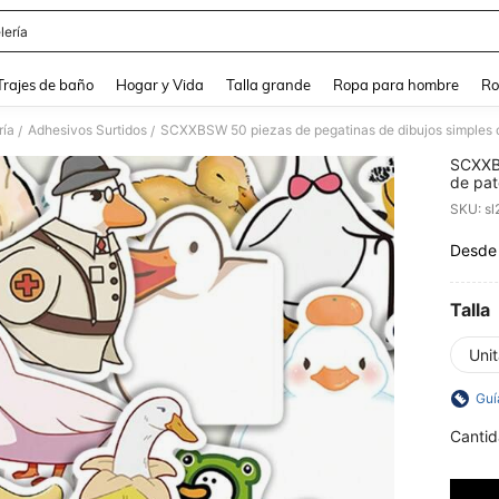
lería
and down arrow keys to navigate search Búsqueda Reciente and Buscar y Encontr
Trajes de baño
Hogar y Vida
Talla grande
Ropa para hombre
Ro
ría
Adhesivos Surtidos
/
/
SCXXBS
de pat
animad
SKU: s
guitar
Desde
PR
Talla
Unit
Guí
Cantid