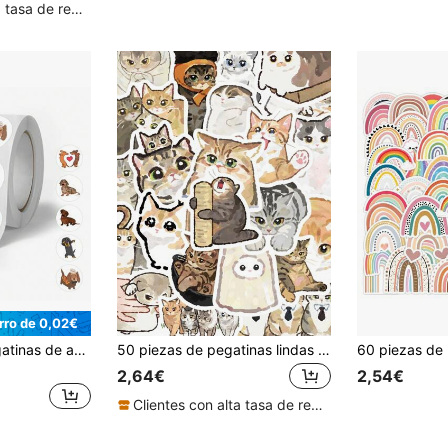
Clientes con alta tasa de repetición
rro de 0,02€
500 piezas de pegatinas de animales de dibujos animados de perro salchicha estéticas en rollo para equipaje, álbum de recortes, diario, portátil, parachoques, taza, scooter, botella de agua, computadora, teléfono celular, casco, pegatinas navideñas y calcomanías de festivales, útiles escolares
50 piezas de pegatinas lindas de gatos para portátil, cuaderno, funda de teléfono móvil, pegatinas decorativas para la vuelta al colegio, útiles escolares
2,64€
2,54€
Clientes con alta tasa de repetición