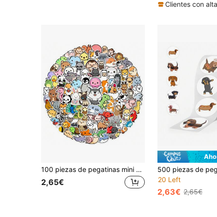
7 Left
Aho
100 piezas de pegatinas mini con tema de animales kawaii lindos, pegatinas de vinilo para botella de agua, portátil, álbum de recortes, patinetas, paquetes de pegatinas, mini pegatinas, patineta de dedos, pegatinas, pegatinas lindas, paquete de pegatinas, pegatinas, pegatinas lindas, útiles escolares de pegatinas
20 Left
2,65€
2,63€
2,65€