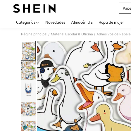
Pape
Use up 
Categorías
Novedades
Almacén UE
Ropa de mujer
Página principal
Material Escolar & Oficina
Adhesivos de Papele
/
/