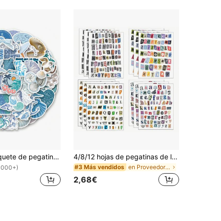
60 piezas Paquete de pegatinas de nieta costera | Pegatinas occidentales, pegatinas de alta calidad para scrapbooking, graffiti, diarios, portátiles, parachoques, monopatines, botellas de agua, computadoras, dibujos animados, cascos, automóviles, las pegatinas pueden traer mucha diversión a tu vida papelería manualidades libro de sticker estikers
4/8/12 hojas de pegatinas de letras de revista vintage para scrapbooking, pegatinas de alfabeto pequeño aleatorio para suministros de scrapbooking, diarios, portátiles, botellas de agua, manualidades DIY, regalos, diarios chatarra
en Proveedores de scrapbooking y estampación
#3 Más vendidos
1000+)
2,68€