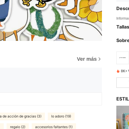
Descr
Informa
Talla
Sobre
Ver más
8K+ 
ESTI
ía de acción de gracias (3)
lo adoro (19)
)
regalo (2)
accesorios faltantes (1)