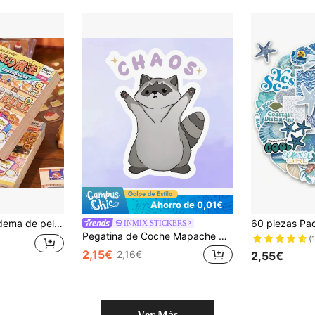
Ahorro de 0,01€
 accesorio navideño lindo y versátil para niñas
INMIX STICKERS
Pegatina de Coche Mapache Caótico - Diseño Lindo de Mapache con Texto Caótico, Material de Vinilo, Adecuado para Vehículos, Parachoques, Útiles Escolares, Temporada de Regreso a la Escuela, Etc.
(
2,15€
2,16€
2,55€
Ver Más