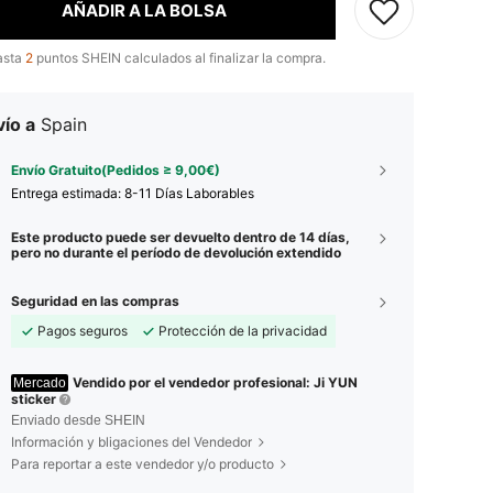
AÑADIR A LA BOLSA
asta
2
puntos SHEIN calculados al finalizar la compra.
ío a
Spain
Envío Gratuito(Pedidos ≥ 9,00€)
Entrega estimada:
8-11 Días Laborables
Este producto puede ser devuelto dentro de 14 días,
pero no durante el período de devolución extendido
Seguridad en las compras
Pagos seguros
Protección de la privacidad
Vendido por el vendedor profesional: Ji YUN
Mercado
sticker
Enviado desde SHEIN
Información y bligaciones del Vendedor
Para reportar a este vendedor y/o producto