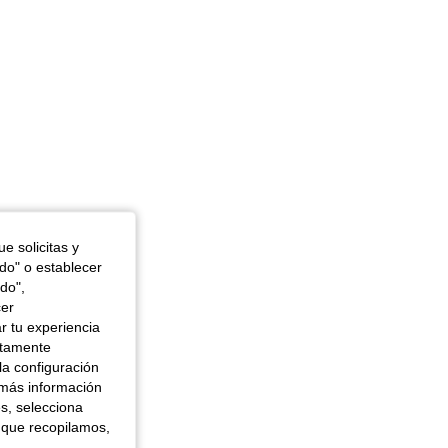
e solicitas y
odo" o establecer
do",
cer
r tu experiencia
ctamente
la configuración
 más información
es, selecciona
 que recopilamos,