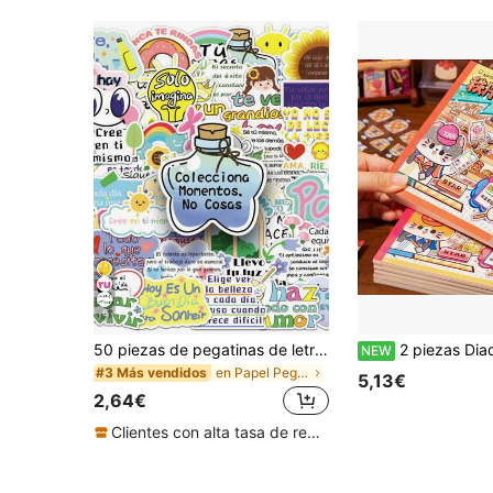
6
50 piezas de pegatinas de letras inspiradoras, pegatinas de dibujos animados motivacionales en español, impermeables y duraderas para botellas de agua, guitarras, equipaje, fundas de teléfono, portátiles, patinetas, regalos decorativos, suministros de scrapbooking, papelería, pegatinas divertidas, Kindle, útiles escolares
2 piezas Diadema de peluche con lazo rojo navideño,
NEW
en Papel Pegatinas surtidas
#3 Más vendidos
5,13€
2,64€
Clientes con alta tasa de repetición