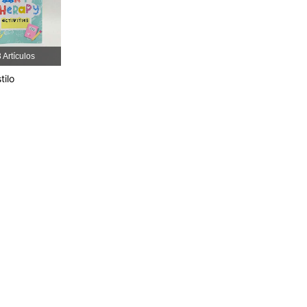
4,96
43
252
 Artículos
tilo