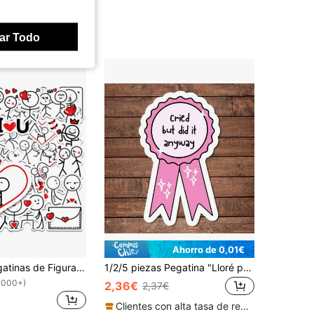
ar Todo
Ahorro de 0,01€
46 Piezas Pegatinas de Figuras de Palitos de Dibujos Animados Expresando Amor, Pegatinas de Graffiti Creativas del Día de San Valentín para Decorar Portátiles, Maletas, Fundas de Teléfono, Computadoras, Botellas de Agua, Pegatinas Personalizadas Impermeables Útiles Escolares
1/2/5 piezas Pegatina "Lloré pero lo hice de todos modos" | Divertida y original calcomanía de vinilo para planificadores, diarios y portátiles | Diseño lindo y consciente para meditación, entusiastas del bienestar y amantes de los libros | Pegatina de afirmación positiva con estilo, artística y de moda
1000+)
2,36€
2,37€
Clientes con alta tasa de repetición