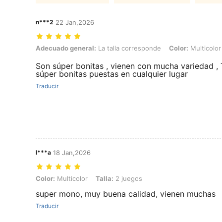
n***2
22 Jan,2026
Adecuado general: La talla corresponde, Color: Multicolor, Talla: 2 
Adecuado general:
La talla corresponde
Color:
Multicolor
Son súper bonitas , vienen con mucha variedad , 
súper bonitas puestas en cualquier lugar
Traducir
l***a
18 Jan,2026
Color: Multicolor, Talla: 2 juegos
Color:
Multicolor
Talla:
2 juegos
super mono, muy buena calidad, vienen muchas
Traducir