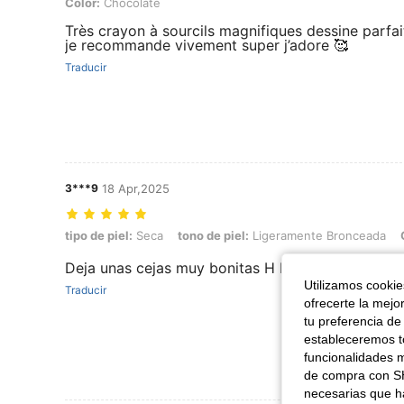
Color: Chocolate
Color:
Chocolate
Très crayon à sourcils magnifiques dessine parfai
je recommande vivement super j’adore 🥰
Traducir
3***9
18 Apr,2025
tipo de piel: Seca, tono de piel: Ligeramente Bronceada, Color: Espre
tipo de piel:
Seca
tono de piel:
Ligeramente Bronceada
Deja unas cejas muy bonitas H bien hechas
Utilizamos cookies
Traducir
ofrecerte la mejo
tu preferencia de
estableceremos to
funcionalidades m
de compra con SH
necesarias que h