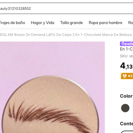
auty31210326552
and down arrow keys to navigate search Búsqueda Reciente and Buscar y Encontr
Trajes de baño
Hogar y Vida
Talla grande
Ropa para hombre
Ro
EGLAM Brows On Demand LáPiz De Cejas 2 En 1-Chocolate Marca De Belleza C
En 1-C
Para M
SKU: s
4
,1
PR
#2
Color
Cont