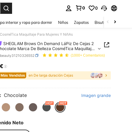
0
0
ar. Press Enter to select.
pa interior y ropa para dormir
Niños
Zapatos
Bisutería Y Accesorio
osméTica Maquillaje Para Mujeres Y NiñAs
SHEGLAM Brows On Demand LáPiz De Cejas 2
hocolate Marca De Belleza CosméTica Maquillaje
ujeres Y NiñAs
bbeauty31210326552
(1000+ Comentarios)
3€
ICE AND AVAILABILITY
 Más Vendidos
en De larga duración Cejas
:
Chocolate
Imagen grande
enido Neto