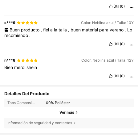
Útil
(0)
s***9
Color: Neblina azul / Talla: 10Y
Buen
producto
,
fiel
a
la
talla
,
buen
material
para
verano
.
Lo
recomiendo
.
Útil
(0)
n***8
Color: Neblina azul / Talla: 12Y
Bien
merci
shein
Útil
(0)
Detalles Del Producto
Tops Composición:
100% Poliéster
Ver más
Información de seguridad y contactos
807K Seguidores
4,90