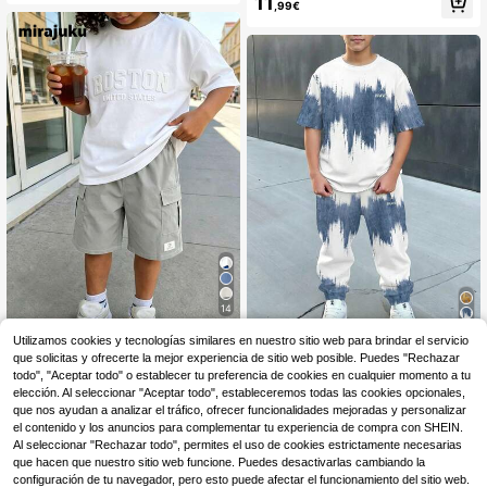
11
olgados casuales y cómodos para n
,99€
uello redondo con gráfico de manga
iños/preadolescentes
corta y pantalones cargo jogger plis
ados, atuendo deportivo casual, tel
a cómoda, ajuste de moda, nuevo e
stilo primavera/verano, adecuado p
ara múltiples estaciones y ocasione
s
14
Mirajuku
Utilizamos cookies y tecnologías similares en nuestro sitio web para brindar el servicio
que solicitas y ofrecerte la mejor experiencia de sitio web posible. Puedes "Rechazar
Mirajuku Set de 2 pieza
Conjunto de camiseta de manga co
Almacén UE
s de camiseta de cuello redondo co
rta y pantalones largos para niño pr
todo", "Aceptar todo" o establecer tu preferencia de cookies en cualquier momento a tu
12
9
,30€
-1%
12,49€
,49€
n relieve minimalista y pantalones c
eadolescente, estilo casual cómodo
elección. Al seleccionar "Aceptar todo", estableceremos todas las cookies opcionales,
ortos rectos holgados para niños, c
y minimalista, cuello redondo, esta
que nos ayudan a analizar el tráfico, ofrecer funcionalidades mejoradas y personalizar
on diseño de color block, ajuste a la
mpado clásico de patrón degradad
el contenido y los anuncios para complementar tu experiencia de compra con SHEIN.
moda, tela cómoda, adecuado para
o, estampado gráfico de texto BRAV
Al seleccionar "Rechazar todo", permites el uso de cookies estrictamente necesarias
primavera, verano y otoño
E, adecuado para primavera y vera
que hacen que nuestro sitio web funcione. Puedes desactivarlas cambiando la
no
configuración de tu navegador, pero esto puede afectar el funcionamiento del sitio web.