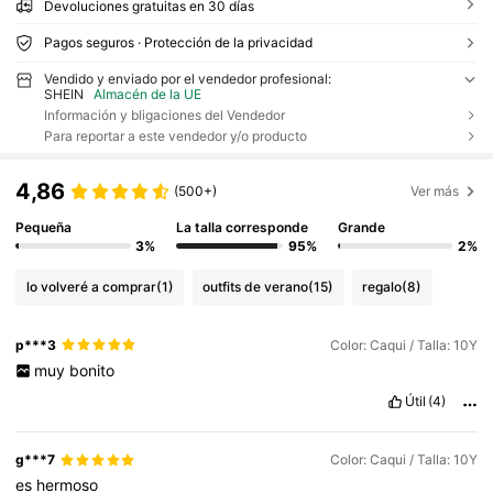
Devoluciones gratuitas en 30 días
Pagos seguros · Protección de la privacidad
Vendido y enviado por el vendedor profesional:
SHEIN
Almacén de la UE
Información y bligaciones del Vendedor
Para reportar a este vendedor y/o producto
4,86
(500+)
Ver más
Pequeña
La talla corresponde
Grande
3%
95%
2%
lo volveré a comprar
(1)
outfits de verano
(15)
regalo
(8)
p***3
Color: Caqui / Talla: 10Y
muy
bonito
Útil
(4)
g***7
Color: Caqui / Talla: 10Y
es
hermoso