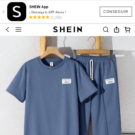
SHEIN App
×
CONSEGUIR
¡ Descarga la APP Ahora !
(1,350)