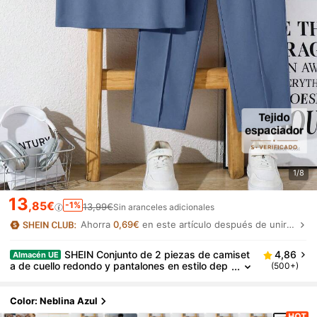
1/8
13
,85€
-1%
13,99€
Sin aranceles adicionales
Ahorra
0,69€
en este artículo después de unirte.
SHEIN Conjunto de 2 piezas de camiset
4,86
Almacén UE
a de cuello redondo y pantalones en estilo dep
(500+)
ortivo casual, con decoración retro y de capítul
o, adecuado para niños y niñas, apropiado para fies
tas de cumpleaños, fiestas de noche, actuaciones,
Color: Neblina Azul
bodas, bautizos, ceremonias de apertura, uso diari