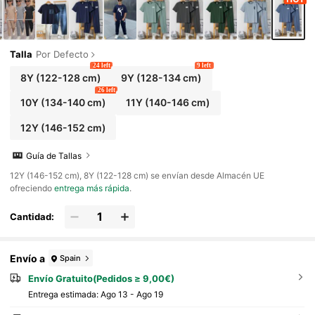
o, escuela, viajes, deportes, y adecuado para las te
mporadas de primavera y verano, Día de la Madre/
Mamá e Yo
Talla
Por Defecto
24 left
9 left
8Y
(122-128 cm)
9Y
(128-134 cm)
26 left
10Y
(134-140 cm)
11Y
(140-146 cm)
12Y
(146-152 cm)
Guía de Tallas
​12Y (146-152 cm), 8Y (122-128 cm) se envían desde Almacén UE
ofreciendo
entrega más rápida
.
Cantidad:
Envío a
Spain
Envío Gratuito(Pedidos ≥ 9,00€)
Entrega estimada:
Ago 13 - Ago 19