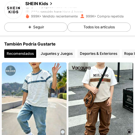
SHEIN Kids
j***o
seguido hace
Hace 4 horas
999K+ Vendido recientemente
999K+ Compra repetida
807K Seguidores
4,90
Seguir
Todos los artículos
807K Seguidores
4,90
También Podría Gustarte
Recomendados
Juguetes y Juegos
Deportes & Exteriores
Ropa I
807K Seguidores
4,90
807K Seguidores
4,90
807K Seguidores
4,90
807K Seguidores
4,90