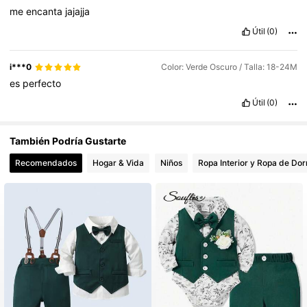
me
encanta
jajajja
Útil
(0)
i***0
Color: Verde Oscuro / Talla: 18-24M
es
perfecto
Útil
(0)
También Podría Gustarte
Recomendados
Hogar & Vida
Niños
Ropa Interior y Ropa de Dor