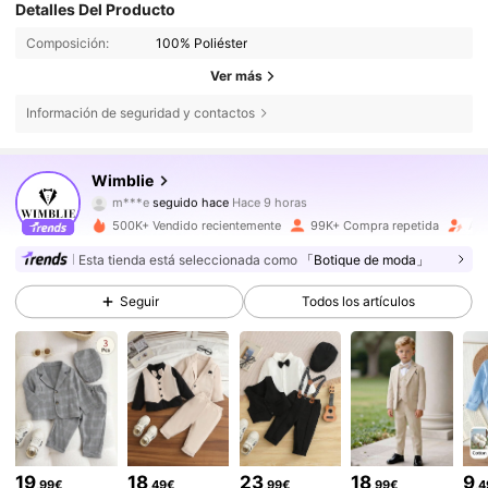
Detalles Del Producto
Composición:
100% Poliéster
Ver más
Información de seguridad y contactos
51K Seguidores
4,75
Wimblie
m***e
seguido hace
Hace 9 horas
a***5
está navegando
500K+ Vendido recientemente
99K+ Compra repetida
Aum
51K Seguidores
4,75
Esta tienda está seleccionada como
「Botique de moda」
51K Seguidores
4,75
Seguir
Todos los artículos
51K Seguidores
4,75
51K Seguidores
4,75
19
18
23
18
9
,99€
,49€
,99€
,99€
,