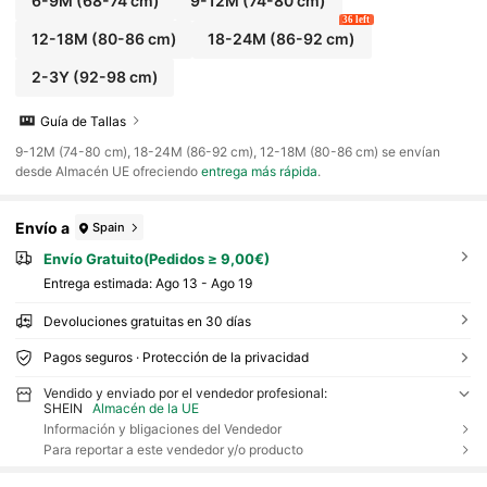
6-9M
(68-74 cm)
9-12M
(74-80 cm)
36 left
12-18M
(80-86 cm)
18-24M
(86-92 cm)
2-3Y
(92-98 cm)
Guía de Tallas
​9-12M (74-80 cm), 18-24M (86-92 cm), 12-18M (80-86 cm) se envían
desde Almacén UE ofreciendo
entrega más rápida
.
Envío a
Spain
Envío Gratuito(Pedidos ≥ 9,00€)
Entrega estimada:
Ago 13 - Ago 19
Devoluciones gratuitas en 30 días
Pagos seguros · Protección de la privacidad
Vendido y enviado por el vendedor profesional:
SHEIN
Almacén de la UE
Información y bligaciones del Vendedor
Para reportar a este vendedor y/o producto