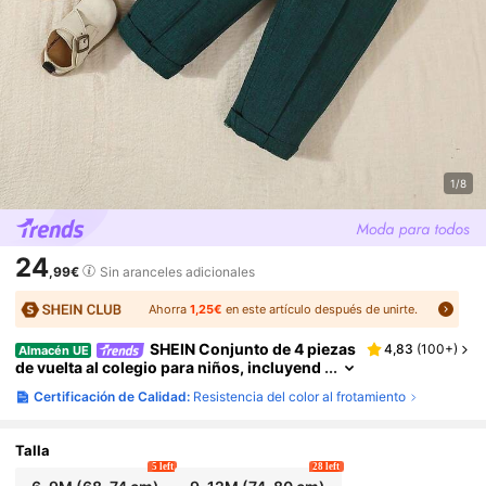
1/8
24
,99€
Sin aranceles adicionales
Ahorra
1,25€
en este artículo después de unirte.
SHEIN Conjunto de 4 piezas
4,83
(
100+
)
Almacén UE
de vuelta al colegio para niños, incluyend
o camisa de manga larga con moño, chale
Certificación de Calidad:
Resistencia del color al frotamiento
co, blazer de manga larga y pantalones, adec
uado para cumpleaños, bodas, bautizos y fies
tas de primer cumpleaños, traje formal para c
Talla
ompetencias y eventos de los niños
5 left
28 left