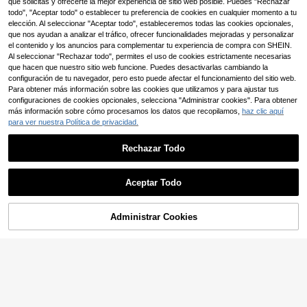
que solicitas y ofrecerte la mejor experiencia de sitio web posible. Puedes "Rechazar
16
SHEIN Playful Pals 1 pie
Almacén UE
,71€
bebé niño, que incluye camisa tipo
za Pelele de niño con pajarita, de m
todo", "Aceptar todo" o establecer tu preferencia de cookies en cualquier momento a tu
11
polo de manga larga, chaleco caqui
,87€
-1%
11,99€
anga corta con patrón de triángulos
elección. Al seleccionar "Aceptar todo", estableceremos todas las cookies opcionales,
y pantalones verdes, adecuado par
blanco y negro, diseño de pajarita n
que nos ayudan a analizar el tráfico, ofrecer funcionalidades mejoradas y personalizar
a Pascua, boda, baby shower, celeb
egra con cuello de camisa, tirantes
el contenido y los anuncios para complementar tu experiencia de compra con SHEIN.
ración del 1er cumpleaños
con pantalones cortos de peto azul
Al seleccionar "Rechazar todo", permites el uso de cookies estrictamente necesarias
marino, estilo caballero
que hacen que nuestro sitio web funcione. Puedes desactivarlas cambiando la
configuración de tu navegador, pero esto puede afectar el funcionamiento del sitio web.
Para obtener más información sobre las cookies que utilizamos y para ajustar tus
configuraciones de cookies opcionales, selecciona "Administrar cookies". Para obtener
más información sobre cómo procesamos los datos que recopilamos,
haz clic aquí
para ver nuestra Política de privacidad.
Rechazar Todo
Aceptar Todo
8
5
AÑADIR A LA
Administrar Cookies
COMPRAR AHORA
Ahorro de 0,32€
BOLSA
Boarnseorl
BOARNSEORL Conjunto de 3 pieza
Souflis
s de ropa de caballero para bebé ni
23
Souflis Souflis Conjunto
Almacén UE
,07€
ño - Camisa blanca con moño, chal
de 4 piezas para bebé niño con esti
17
eco y pantalones, de moda y elega
,37€
-1%
17,69€
lo de caballero: corbata de moño, c
nte para fiesta de cumpleaños, bod
amisa, tirantes, pantalón largo en c
a, bautizo, aniversario
olor caqui para otoño/invierno