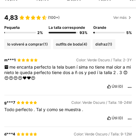
51K Seguidores
4,75
4,83
(100+)
Ver más
Pequeña
La talla corresponde
Grande
51K Seguidores
4,75
2%
93%
5%
lo volveré a comprar
(1)
outfits de boda
(4)
disfraz
(1)
51K Seguidores
4,75
m***1
Color: Verde Oscuro / Talla: 2-3Y
me
encanta
perfecto
la
tela
buen
í
sima
no
tiene
mal
olor
a
mi
51K Seguidores
4,75
nieto
le
queda
perfecto
tiene
dos
a
ñ
os
y
ped
í
la
talla
2
.
3
😍
😍😍😍😍❤️❤️😍
Útil
(0)
51K Seguidores
4,75
g***7
Color: Verde Oscuro / Talla: 18-24M
Todo
perfecto
.
Tal
y
como
se
muestra
.
51K Seguidores
4,75
Útil
(0)
d***4
Color: Verde Oscuro / Talla: 9-12M