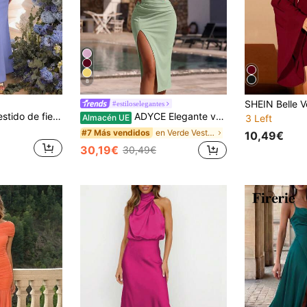
8
#estiloselegantes
ADYCE Elegante vestido de fiesta con cuello de barco, cintura alta, plisado, abertura lateral y largo hasta el suelo para baile de graduación, fiesta de cumpleaños, cita nocturna, fiesta, boda, cena familiar y festival
ADYCE Elegante vestido de dama de honor de un solo hombro con cintura ajustada y abertura alta midi, vestido de fiesta, vestido de graduación, vestido de regreso a casa, vestido de invitada de boda, fiesta de verano y otoño
Almacén UE
3 Left
en Verde Vestidos De Cóctel Para Mujer
#7 Más vendidos
10,49€
30,19€
30,49€