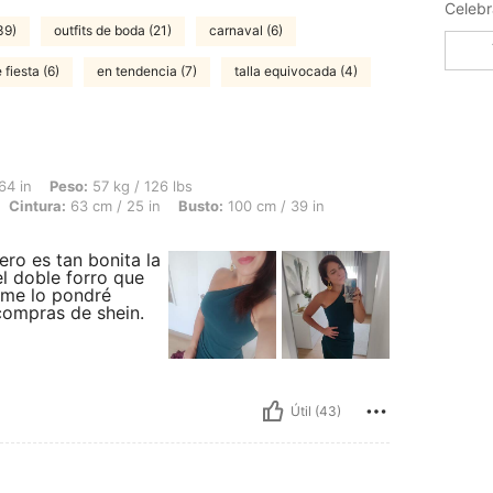
39)
outfits de boda (21)
carnaval (6)
 fiesta (6)
en tendencia (7)
talla equivocada (4)
 57 kg / 126 lbs, Forma del cuerpo: Reloj de arena, Caderas: 89 cm / 35 in, Cintura
64 in
Peso:
57 kg / 126 lbs
Cintura:
63 cm / 25 in
Busto:
100 cm / 39 in
ero es tan bonita la
el doble forro que
e me lo pondré
compras de shein.
Útil (43)