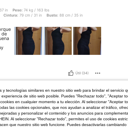
 74 kg / 163 lbs, Forma del cuerpo: Reloj de arena, Caderas: 104 cm / 41 in, Cintur
67 in
Peso:
74 kg / 163 lbs
Cintura:
79 cm / 31 in
Busto:
88 cm / 35 in
orque
 de
uena
uy
Útil (34)
 y tecnologías similares en nuestro sitio web para brindar el servicio qu
r experiencia de sitio web posible. Puedes "Rechazar todo", "Aceptar t
 cookies en cualquier momento a tu elección. Al seleccionar "Aceptar to
75 kg / 165 lbs, Caderas: 109 cm / 43 in, Busto: 98 cm / 39 in, Cintura: 74 cm / 29 i
62 in
Peso:
75 kg / 165 lbs
das las cookies opcionales, que nos ayudan a analizar el tráfico, ofre
 cm / 29 in
Color:
azul real
Talla:
L
ejoradas y personalizar el contenido y los anuncios para complementa
EIN. Al seleccionar "Rechazar todo", permites el uso de cookies estri
erece la pena comprarlo
acen que nuestro sitio web funcione. Puedes desactivarlas cambiando 