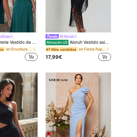
sFiesta
Aloruh
de cami con envoltorio, espalda con cordones y bajo envolvente Elegante vestido formal para eventos, graduación, cena, fiesta, Día de San Valentín
Aloruh Vestido asimétrico con flecos en el bajo, elegante vestido de cóctel, semi formal, para fiesta de graduación, cena, fiesta de bienvenida a casa, boda o invitado
Almacén UE
en Envoltura Ropa de fiesta para mujer
en Fiesta Ropa de fiesta para mujer
os
#1 Más vendidos
17,99€