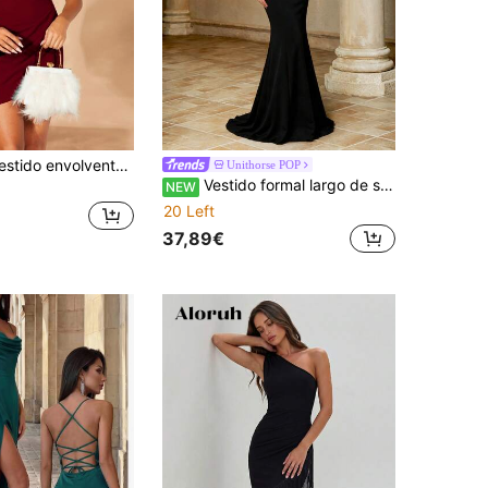
SHEIN Belle Vestido envolvente de mujer elegante para fiesta con cuello asimétrico y mangas acampanadas de unicolor
Unithorse POP
Vestido formal largo de sirena con un hombro y manga asimétrica para mujer
NEW
20 Left
37,89€