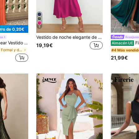
5
rro de 0,20€
Vestido de noche elegante de satén con cuello alto sin mangas, vestido de fiesta, cóctel, boda, primavera y otoño
no
#conjunto
egante para baile de graduación, semi formal, invitado de boda, para cumpleaños, graduación, fiesta de bienvenida, primavera y otoño
Firerie Vestido 
Almacén UE
19,19€
en Formal y de noche Vestidos De Fiesta De Mujer
#4 Más vendid
21,99€