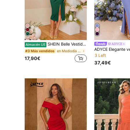
SHEIN Belle Vestido de dama de honor con abertura en el muslo, elegante vestido formal de noche para baile de graduación, cena o boda como invitada
ADYCE
Almacén UE
en Mediodía Vestidos formales y de noche para muje
#3 Más vendidos
3 Left
17,90€
37,49€