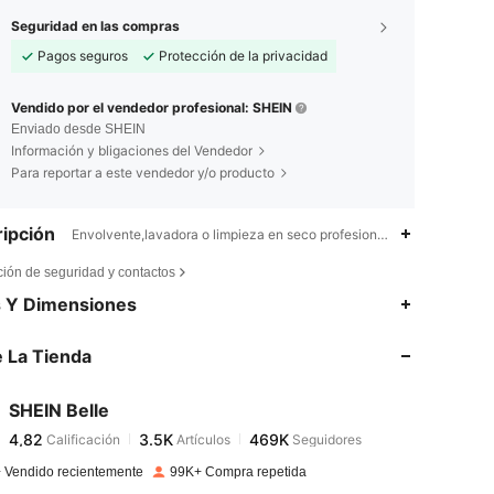
Seguridad en las compras
Pagos seguros
Protección de la privacidad
Vendido por el vendedor profesional: SHEIN
Enviado desde SHEIN
Información y bligaciones del Vendedor
Para reportar a este vendedor y/o producto
ipción
Envolvente,lavadora o limpieza en seco profesional,Tela tricotada
ción de seguridad y contactos
4,82
3.5K
469K
s Y Dimensiones
 La Tienda
4,82
3.5K
469K
SHEIN Belle
4,82
3.5K
469K
Calificación
Artículos
Seguidores
g***f
pagado
Hace 1 día
 Vendido recientemente
99K+ Compra repetida
4,82
3.5K
469K