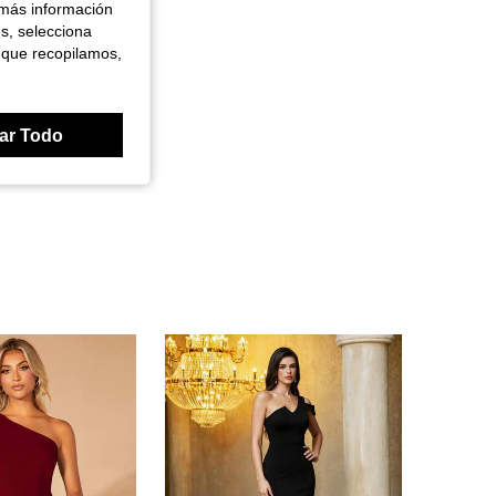
 más información
es, selecciona
 que recopilamos,
ar Todo