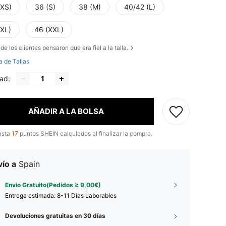
(XS)
36 (S)
38 (M)
40/42 (L)
(XL)
46 (XXL)
de los clientes pensaron que era fiel a la talla.
a de Tallas
ad:
AÑADIR A LA BOLSA
asta
17
puntos SHEIN calculados al finalizar la compra.
ío a
Spain
Envío Gratuito(Pedidos ≥ 9,00€)
Entrega estimada:
8-11 Días Laborables
Devoluciones gratuitas en 30 días