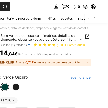
0
0
ar. Press Enter to select.
pa interior y ropa para dormir
Niños
Zapatos
Bisutería Y Accesorio
SHEIN Belle Vestido con escote asimétrico, detalles de flecos, drapeado, elegante vestido de cóctel semi formal para fiesta de graduación, cena, baile de graduación, fiesta, boda
Belle Vestido con escote asimétrico, detalles de
, drapeado, elegante vestido de cóctel semi formal
iesta de graduación, cena, baile de graduación,
w2211103195391147
(1000+ Comentarios)
, boda
14
,84€
ICE AND AVAILABILITY
Precio con IVA e impuestos incluidos
Ahorra
0,74€
en este artículo después de unirte.
:
Verde Oscuro
Imagen grande
ES Talla