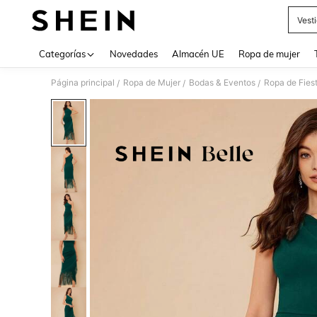
Vest
Use up 
Categorías
Novedades
Almacén UE
Ropa de mujer
Página principal
Ropa de Mujer
Bodas & Eventos
Ropa de Fies
/
/
/