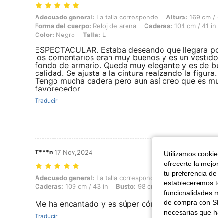
Adecuado general: La talla corresponde, Altura: 169 cm / 67 in, Peso:
Adecuado general:
La talla corresponde
Altura:
169 cm / 
Forma del cuerpo:
Reloj de arena
Caderas:
104 cm / 41 in
Color:
Negro
Talla:
L
ESPECTACULAR. Estaba deseando que llegara p
los comentarios eran muy buenos y es un vestido
fondo de armario. Queda muy elegante y es de b
calidad. Se ajusta a la cintura realzando la figura.
Tengo mucha cadera pero aun así creo que es m
favorecedor
Traducir
T***n
17 Nov,2024
Utilizamos cookies
ofrecerte la mejo
tu preferencia de
Adecuado general: La talla corresponde, Altura: 158 cm / 62 in, Peso: 
Adecuado general:
La talla corresponde
Altura:
158 cm / 
estableceremos to
Caderas:
109 cm / 43 in
Busto:
98 cm / 39 in
Cintura:
74
funcionalidades m
de compra con SH
Me ha encantado y es súper cómodo la verdad m
necesarias que h
Traducir