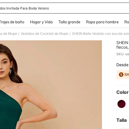
idos Invitada Para Boda Verano
and down arrow keys to navigate search Búsqueda Reciente and Buscar y Encontr
Trajes de baño
Hogar y Vida
Talla grande
Ropa para hombre
Ro
ta de Mujer
Vestidos de Cocktail de Mujer
/
/
SHEIN 
flecos
para f
SKU: s
fiesta
Desde
PR
Color
Talla