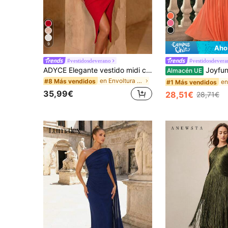
9
Aho
#vestidosdeverano
#vestidosdevera
ADYCE Elegante vestido midi ceñido con hombros descubiertos, espalda descubierta, fruncido, dobladillo cruzado, abertura alta y cintura marcada para baile de graduación, fiesta de cumpleaños, cita nocturna, fiesta de bienvenida, boda y otoño
Joyfunear Vestido con cuello asimétrico, fruncido y bajo con volantes, el
Almacén UE
en Envoltura Ropa de fiesta para mujer
#8 Más vendidos
#1 Más vendidos
35,99€
28,51€
28,71€