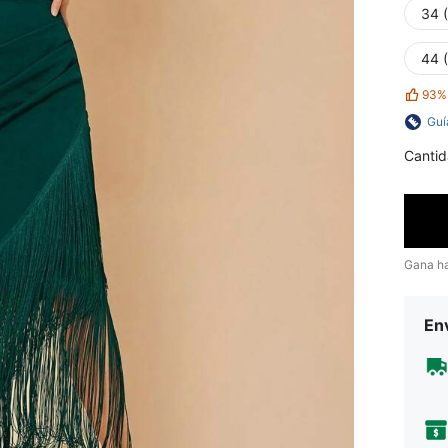
34 
44 
93%
Guí
Cantid
Gana h
Env