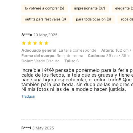
lo volveré a comprar (5)
impresionante (67)
elegante (
outfits para festivales (8)
para toda ocasión (6)
ropa de
A***e
20 May,2025
Adecuado general: La talla corresponde, Altura: 162 cm / 64 in, Peso:
Adecuado general:
La talla corresponde
Altura:
162 cm / 
Forma del cuerpo:
Reloj de arena
Caderas:
89 cm / 35 in
Color:
Verde Oscuro
Talla:
S
increíble!! 🤩🤩 pensaba ponérmelo para la feria p
caída de los flecos, la tela que es gruesa y tiene 
hace una figura espectacular, el color, todo!! Qu
también para una boda. sin duda de las mejores 
Ni mis fotos ni las de la modelo hacen justicia.
Traducir
B***l
3 May,2025