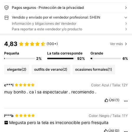
Pagos seguros · Protección de la privacidad
Vendido y enviado por el vendedor profesional: SHEIN
Información y bligaciones del Vendedor
Para reportar a este vendedor y/o producto
4,83
(100+)
Ver más
Pequeña
La talla corresponde
Grande
2%
92%
6%
elegante
(2)
outfits de verano
(2)
ocasiones formales
(1)
c***l
Color: Azul / Talla: 12Y
muy
bonito
.
ca
ì
sa
espectacular
.
recomiendo
.
Útil
(1)
l***b
Color: Negro / Talla: 11Y
Megusta
pero
la
tela
es
irreconocible
pero
fresquita
Útil
(0)