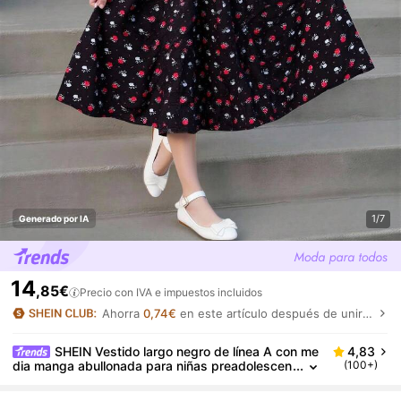
1/7
Generado por IA
14
,85€
Precio con IVA e impuestos incluidos
Ahorra
0,74€
en este artículo después de unirte.
SHEIN Vestido largo negro de línea A con me
4,83
dia manga abullonada para niñas preadolescen
(100+)
tes con cuello Peter Pan y estampado de plant
as con bajo acampanado