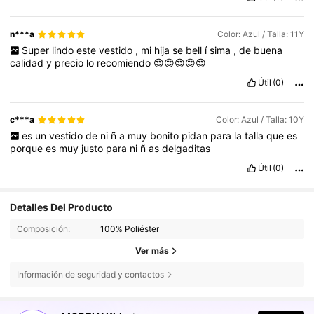
n***a
Color: Azul / Talla: 11Y
Super
lindo
este
vestido
,
mi
hija
se
bell
í
sima
,
de
buena
calidad
y
precio
lo
recomiendo
😍😍😍😍😍
Útil
(0)
c***a
Color: Azul / Talla: 10Y
es
un
vestido
de
ni
ñ
a
muy
bonito
pidan
para
la
talla
que
es
porque
es
muy
justo
para
ni
ñ
as
delgaditas
Útil
(0)
Detalles Del Producto
Composición:
100% Poliéster
Ver más
Información de seguridad y contactos
272K Seguidores