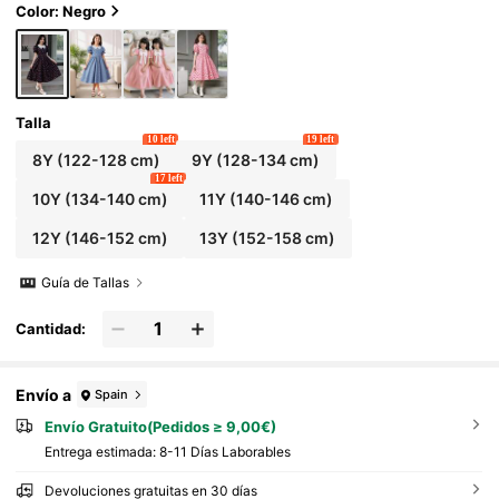
Color: Negro
Talla
10 left
19 left
8Y
(122-128 cm)
9Y
(128-134 cm)
17 left
10Y
(134-140 cm)
11Y
(140-146 cm)
12Y
(146-152 cm)
13Y
(152-158 cm)
Guía de Tallas
Cantidad:
Envío a
Spain
Envío Gratuito(Pedidos ≥ 9,00€)
Entrega estimada:
8-11 Días Laborables
Devoluciones gratuitas en 30 días