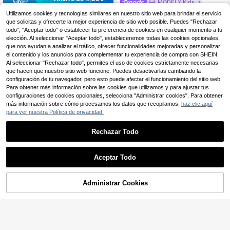
MODELY Kids
1 pieza Vestido de tirantes con
Firerie Kids
NEW
Utilizamos cookies y tecnologías similares en nuestro sitio web para brindar el servicio
lazo 2 en 1 a rayas estilo coreano s
19 Left
que solicitas y ofrecerte la mejor experiencia de sitio web posible. Puedes "Rechazar
Firerie Kids Firerie Kids
Almacén UE
uave para niñas, para salidas de ca
17
4
Vestido de princesa elegante vintag
todo", "Aceptar todo" o establecer tu preferencia de cookies en cualquier momento a tu
,49€
,93€
-46%
9,21€
mpus en primavera y otoño
e con cuello halter y lunares negros
elección. Al seleccionar "Aceptar todo", estableceremos todas las cookies opcionales,
y blancos para niñas preadolescent
que nos ayudan a analizar el tráfico, ofrecer funcionalidades mejoradas y personalizar
es, para ocasiones formales, salida
el contenido y los anuncios para complementar tu experiencia de compra con SHEIN.
s, versátil, vacaciones, ropa de call
Al seleccionar "Rechazar todo", permites el uso de cookies estrictamente necesarias
e, adecuado para cualquier ocasió
que hacen que nuestro sitio web funcione. Puedes desactivarlas cambiando la
n, conjunto de hermanas, conjunto
configuración de tu navegador, pero esto puede afectar el funcionamiento del sitio web.
padre-hijo, conjunto lindo para niña
s, vestido para niñas preadolescent
Para obtener más información sobre las cookies que utilizamos y para ajustar tus
es, vestido para niñas, vestido de e
configuraciones de cookies opcionales, selecciona "Administrar cookies". Para obtener
ncaje, vestido mini juguetón
más información sobre cómo procesamos los datos que recopilamos,
haz clic aquí
para ver nuestra Política de privacidad.
Rechazar Todo
Aceptar Todo
24
Administrar Cookies
AÑADIR A LA BOLSA
Ahorro de 4,08€
7
SHEIN Vestido de línea A con estam
MODELY Kids
13
pado de mariposa y bloques de colo
Vestido camisa de estilo
,49€
Almacén UE
r para niñas preadolescentes, adec
escolar juguetón, a rayas clásicas e
#2 Más vendidos
en Blanco y negro Vestidos De Niñas Adolescentes
uado para volver al colegio, vacaci
n blanco y negro con estampado de