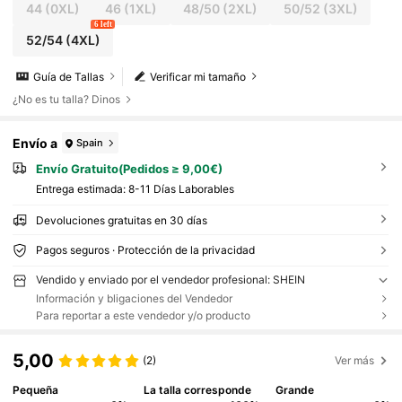
44
(0XL)
46
(1XL)
48/50
(2XL)
50/52
(3XL)
6 left
52/54
(4XL)
Guía de Tallas
Verificar mi tamaño
¿No es tu talla? Dinos
Envío a
Spain
Envío Gratuito(Pedidos ≥ 9,00€)
Entrega estimada:
8-11 Días Laborables
Devoluciones gratuitas en 30 días
Pagos seguros · Protección de la privacidad
Vendido y enviado por el vendedor profesional: SHEIN
Información y bligaciones del Vendedor
Para reportar a este vendedor y/o producto
5,00
(2)
Ver más
Pequeña
La talla corresponde
Grande