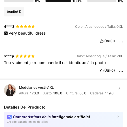
0%
100%
0%
bonito
(1)
4***8
Color: Albaricoque / Talla: 0XL
very
beautiful
dress
Útil
(0)
s***p
Color: Albaricoque / Talla: 2XL
Top
vraiment
je
recommande
il
est
identique
à
la
photo
Útil
(0)
Modelar es vestir:
1XL
Altura:
170.0
Busto:
108.0
Cintura:
88.0
Caderas:
119.0
Detalles Del Producto
Características de la inteligencia artificial
Creado basado en los detalles