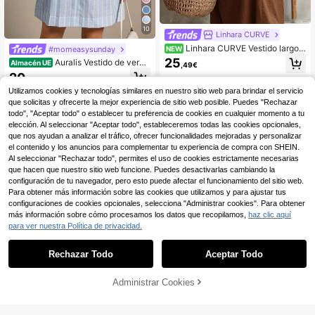
10
Linhara CURVE
Linhara CURVE Vestido largo c
#momeasysunday
NEW
asual elegante para mujer talla gran
25
Auralis Vestido de veran
Almacén UE
,49€
de, marrón, con textura, fruncido, es
o elegante para vacaciones de muj
20
cote en V y mangas pétalo
,13€
er talla grande, azul claro a rayas, c
Utilizamos cookies y tecnologías similares en nuestro sitio web para brindar el servicio
uello en V, mangas abullonadas me
dias, cómodo vestido mini, ropa cas
que solicitas y ofrecerte la mejor experiencia de sitio web posible. Puedes "Rechazar
ual de oficina y desplazamiento
todo", "Aceptar todo" o establecer tu preferencia de cookies en cualquier momento a tu
elección. Al seleccionar "Aceptar todo", estableceremos todas las cookies opcionales,
que nos ayudan a analizar el tráfico, ofrecer funcionalidades mejoradas y personalizar
el contenido y los anuncios para complementar tu experiencia de compra con SHEIN.
Al seleccionar "Rechazar todo", permites el uso de cookies estrictamente necesarias
que hacen que nuestro sitio web funcione. Puedes desactivarlas cambiando la
configuración de tu navegador, pero esto puede afectar el funcionamiento del sitio web.
Para obtener más información sobre las cookies que utilizamos y para ajustar tus
configuraciones de cookies opcionales, selecciona "Administrar cookies". Para obtener
más información sobre cómo procesamos los datos que recopilamos,
haz clic aquí
para ver nuestra Política de privacidad.
Rechazar Todo
Aceptar Todo
4
Administrar Cookies
AÑADIR A LA BOLSA
Ahorro de 7,73€
#Citadebrunch
Vibekara Vestido maxi el
Solflare
Almacén UE