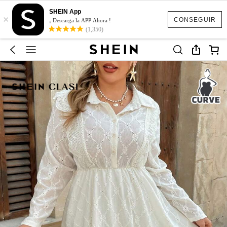
SHEIN App
×
CONSEGUIR
¡ Descarga la APP Ahora !
(1,350)