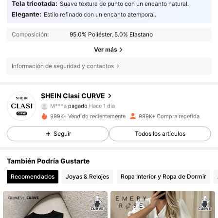
Tela tricotada:
Suave textura de punto con un encanto natural.
Elegante:
Estilo refinado con un encanto atemporal.
Composición:
95.0% Poliéster, 5.0% Elastano
Ver más
Información de seguridad y contactos
SHEIN Clasi CURVE
338K Seguidores
4,83
M***a
pagado
Hace 1 día
r***0
seguido hace
Hace 30 minutos
999K+ Vendido recientemente
999K+ Compra repetida
338K Seguidores
4,83
Seguir
Todos los artículos
También Podría Gustarte
338K Seguidores
4,83
Recomendados
Joyas & Relojes
Ropa Interior y Ropa de Dormir
338K Seguidores
4,83