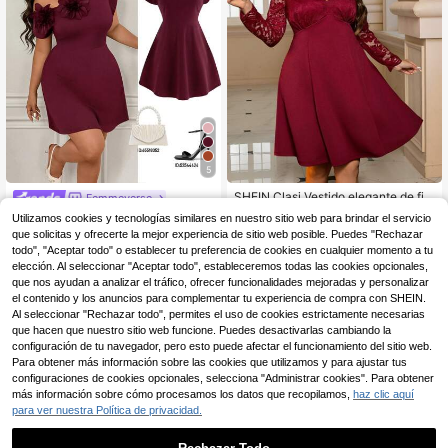
5
SHEIN Clasi Vestido elegante de fie
Femmeverse
sta de talla grande en unicolor con
12
Femmeverse Vestido co
Almacén UE
Utilizamos cookies y tecnologías similares en nuestro sitio web para brindar el servicio
,64€
parches de encaje
rto de mujer talla grande de unicolor
15 Left
que solicitas y ofrecerte la mejor experiencia de sitio web posible. Puedes "Rechazar
con decoración floral y diseño de h
todo", "Aceptar todo" o establecer tu preferencia de cookies en cualquier momento a tu
8
ombros fruncidos
,77€
-55%
19,49€
elección. Al seleccionar "Aceptar todo", estableceremos todas las cookies opcionales,
que nos ayudan a analizar el tráfico, ofrecer funcionalidades mejoradas y personalizar
el contenido y los anuncios para complementar tu experiencia de compra con SHEIN.
Al seleccionar "Rechazar todo", permites el uso de cookies estrictamente necesarias
que hacen que nuestro sitio web funcione. Puedes desactivarlas cambiando la
configuración de tu navegador, pero esto puede afectar el funcionamiento del sitio web.
Para obtener más información sobre las cookies que utilizamos y para ajustar tus
configuraciones de cookies opcionales, selecciona "Administrar cookies". Para obtener
más información sobre cómo procesamos los datos que recopilamos,
haz clic aquí
para ver nuestra Política de privacidad.