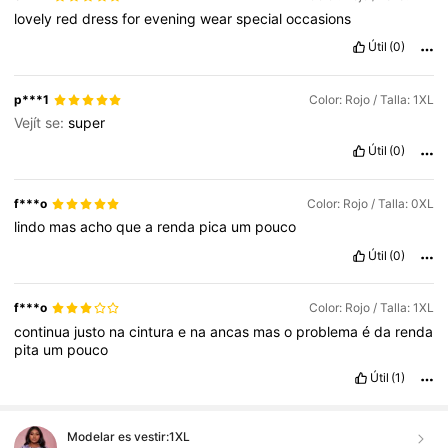
lovely
red
dress
for
evening
wear
special
occasions
Útil
(0)
p***1
Color: Rojo / Talla: 1XL
Vejít se:
super
Útil
(0)
f***o
Color: Rojo / Talla: 0XL
lindo
mas
acho
que
a
renda
pica
um
pouco
Útil
(0)
f***o
Color: Rojo / Talla: 1XL
continua
justo
na
cintura
e
na
ancas
mas
o
problema
é
da
renda
pita
um
pouco
Útil
(1)
Modelar es vestir:
1XL