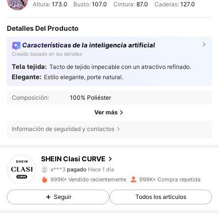
Altura:
173.0
Busto:
107.0
Cintura:
87.0
Caderas:
127.0
Detalles Del Producto
Características de la inteligencia artificial
Creado basado en los detalles
Tela tejida:
Tacto de tejido impecable con un atractivo refinado.
Elegante:
Estilo elegante, porte natural.
Composición:
100% Poliéster
Ver más
Información de seguridad y contactos
SHEIN Clasi CURVE
337K Seguidores
4,83
a***3
pagado
Hace 1 día
g***7
seguido hace
Hace 3 horas
999K+ Vendido recientemente
999K+ Compra repetida
337K Seguidores
4,83
Seguir
Todos los artículos