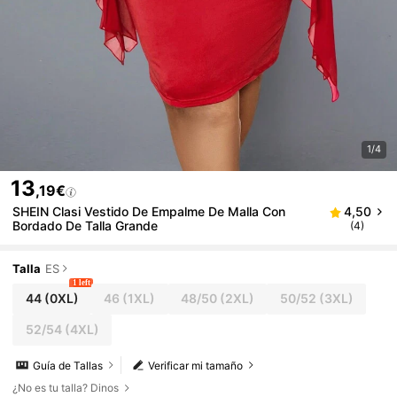
1/4
13
,19€
SHEIN Clasi Vestido De Empalme De Malla Con
4,50
Bordado De Talla Grande
(4)
Talla
ES
1 left
44
(0XL)
46
(1XL)
48/50
(2XL)
50/52
(3XL)
52/54
(4XL)
Guía de Tallas
Verificar mi tamaño
¿No es tu talla? Dinos