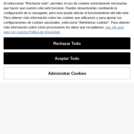
a Cuello Redondo Otoño
Al seleccionar "Rechazar todo", permites el uso de cookies estrictamente necesarias
que hacen que nuestro sitio web funcione. Puedes desactivarlas cambiando la
configuración de tu navegador, pero esto puede afectar el funcionamiento del sitio web.
Para obtener más información sobre las cookies que utilizamos y para ajustar tus
configuraciones de cookies opcionales, selecciona "Administrar cookies". Para obtener
más información sobre cómo procesamos los datos que recopilamos,
haz clic aquí
para ver nuestra Política de privacidad.
10
Suéter de punto de manga larga co
Rechazar Todo
n cuello redondo, hombros abiertos
37 Left
Mostrar artículos similares con stock
y unicolor, blusas de manga larga el
Ver todo
(1000+)
egantes de primavera
Muchica
Aceptar Todo
18
,98€
Lo sentimos, este producto está agotado.
Muchica Suéter de punto a rayas c
asual para mujer, minimalista y de
(1000+)
moda para uso diario
Administrar Cookies
AGOTADO
17
,42€