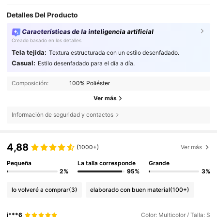
Detalles Del Producto
Características de la inteligencia artificial
Creado basado en los detalles
Tela tejida:
Textura estructurada con un estilo desenfadado.
Casual:
Estilo desenfadado para el día a día.
Composición:
100% Poliéster
Ver más
Información de seguridad y contactos
4,88
(1000+)
Ver más
Pequeña
La talla corresponde
Grande
2%
95%
3%
lo volveré a comprar
(3)
elaborado con buen material
(100+)
i***6
Color: Multicolor / Talla: S