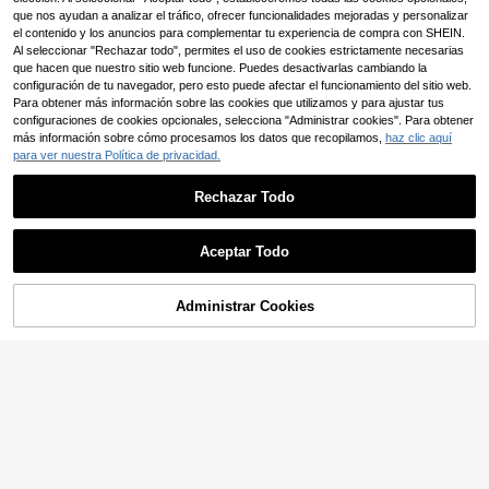
oficina, la universidad, el uso diario,
que nos ayudan a analizar el tráfico, ofrecer funcionalidades mejoradas y personalizar
el campo, conciertos, el aeropuerto,
el contenido y los anuncios para complementar tu experiencia de compra con SHEIN.
primavera, verano
Al seleccionar "Rechazar todo", permites el uso de cookies estrictamente necesarias
que hacen que nuestro sitio web funcione. Puedes desactivarlas cambiando la
configuración de tu navegador, pero esto puede afectar el funcionamiento del sitio web.
Para obtener más información sobre las cookies que utilizamos y para ajustar tus
configuraciones de cookies opcionales, selecciona "Administrar cookies". Para obtener
más información sobre cómo procesamos los datos que recopilamos,
haz clic aquí
para ver nuestra Política de privacidad.
Rechazar Todo
Aceptar Todo
Chaqueta de mujer de tela tejida bo
rdada en rosa, cuello en V, manga la
18 Left
Administrar Cookies
COMPRAR AHORA
AÑADIR A LA BOLSA
rga, largo regular, detalles de patrón
8
14
,39€
floral vintage
SHEIN Frenchy Chaqueta de unicol
10
or con mangas de murciélago para
,99€
uso casual y desplazamientos