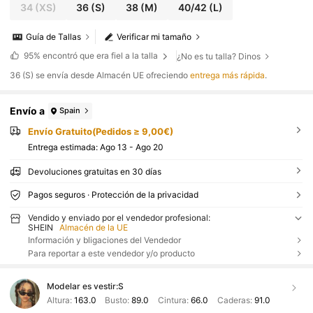
34
(XS)
36
(S)
38
(M)
40/42
(L)
Guía de Tallas
Verificar mi tamaño
95%
encontró que era fiel a la talla
¿No es tu talla? Dinos
​36 (S) se envía desde Almacén UE ofreciendo
entrega más rápida
.
Envío a
Spain
Envío Gratuito(Pedidos ≥ 9,00€)
Entrega estimada:
Ago 13 - Ago 20
Devoluciones gratuitas en 30 días
Pagos seguros · Protección de la privacidad
Vendido y enviado por el vendedor profesional:
SHEIN
Almacén de la UE
Información y bligaciones del Vendedor
Para reportar a este vendedor y/o producto
Modelar es vestir:
S
Altura:
163.0
Busto:
89.0
Cintura:
66.0
Caderas:
91.0