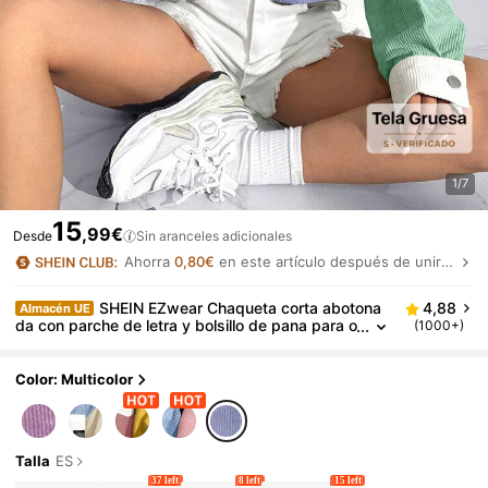
1/7
15
,99€
Desde
Sin aranceles adicionales
Ahorra
0,80€
en este artículo después de unirte.
SHEIN EZwear Chaqueta corta abotona
4,88
Almacén UE
da con parche de letra y bolsillo de pana para o
(1000+)
toño/invierno
Color: Multicolor
Talla
ES
37 left
8 left
15 left