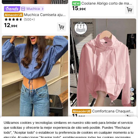
Coolane Abrigo corto de mang
NEW
15
a larga para mujer, estilo streetwear,
Muchica
,99€
athleisure Y2K, básico de cuero mar
Muchica Camiseta ajust
Almacén UE
rón, cómodo, con cremallera, corte
ada sin mangas para , top de veran
(500+)
slim fit, para otoño/invierno, festival
o estilo rave chic
12
de música y rave
,99€
19
Comfortcana Chaqueta
Almacén UE
11
ligera con capucha de unicolor cas
,99€
ual para otoño/invierno
Utilizamos cookies y tecnologías similares en nuestro sitio web para brindar el servicio
que solicitas y ofrecerte la mejor experiencia de sitio web posible. Puedes "Rechazar
Chaqueta/Abrigo de mujer con
NEW
16
cordón de tela tejida a cuadros de d
todo", "Aceptar todo" o establecer tu preferencia de cookies en cualquier momento a tu
,34€
os tonos, adecuada para el hogar, la
elección. Al seleccionar "Aceptar todo", estableceremos todas las cookies opcionales,