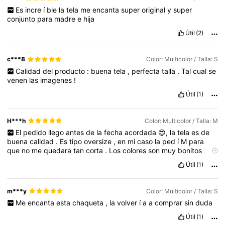
Es
incre
í
ble
la
tela
me
encanta
super
original
y
super
conjunto
para
madre
e
hija
Útil
(2)
c***8
Color: Multicolor / Talla: S
Calidad
del
producto
:
buena
tela
,
perfecta
talla
.
Tal
cual
se
venen
las
imagenes
!
Útil
(1)
H***h
Color: Multicolor / Talla: M
El
pedido
llego
antes
de
la
fecha
acordada
😍,
la
tela
es
de
buena
calidad
.
Es
tipo
oversize
,
en
mi
caso
la
ped
í
M
para
que
no
me
quedara
tan
corta
.
Los
colores
son
muy
bonitos
como
se
puede
apreciar
en
la
foto
❤️
Útil
(1)
m***y
Color: Multicolor / Talla: S
Me
encanta
esta
chaqueta
,
la
volver
í
a
a
comprar
sin
duda
Útil
(1)