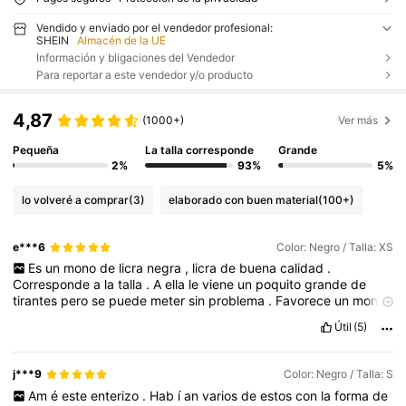
Vendido y enviado por el vendedor profesional:
SHEIN
Almacén de la UE
Información y bligaciones del Vendedor
Para reportar a este vendedor y/o producto
4,87
(1000+)
Ver más
Pequeña
La talla corresponde
Grande
2%
93%
5%
lo volveré a comprar
(3)
elaborado con buen material
(100+)
e***6
Color: Negro / Talla: XS
Es
un
mono
de
licra
negra
,
licra
de
buena
calidad
.
Corresponde
a
la
talla
.
A
ella
le
viene
un
poquito
grande
de
tirantes
pero
se
puede
meter
sin
problema
.
Favorece
un
mont
ó
n
.
Útil
(5)
j***9
Color: Negro / Talla: S
Am
é
este
enterizo
.
Hab
í
an
varios
de
estos
con
la
forma
de