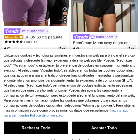
9
#ciclismochic
BamGleam
SHEIN SXY 2 paquetes
Almacén UE
Mono informal de unicolor sin mang
(1000+)
BamGleam Mono sexy negro con c
as para mujer, verano
uello para fiesta y festival de músic
15
10
,99€
,49€
a
Utilizamos cookies y tecnologías similares en nuestro sitio web para brindar el servicio
que solicitas y ofrecerte la mejor experiencia de sitio web posible. Puedes "Rechazar
todo", "Aceptar todo" o establecer tu preferencia de cookies en cualquier momento a tu
elección. Al seleccionar "Aceptar todo", estableceremos todas las cookies opcionales,
que nos ayudan a analizar el tráfico, ofrecer funcionalidades mejoradas y personalizar
el contenido y los anuncios para complementar tu experiencia de compra con SHEIN.
Al seleccionar "Rechazar todo", permites el uso de cookies estrictamente necesarias
que hacen que nuestro sitio web funcione. Puedes desactivarlas cambiando la
configuración de tu navegador, pero esto puede afectar el funcionamiento del sitio web.
Para obtener más información sobre las cookies que utilizamos y para ajustar tus
configuraciones de cookies opcionales, selecciona "Administrar cookies". Para obtener
más información sobre cómo procesamos los datos que recopilamos,
haz clic aquí
para ver nuestra Política de privacidad.
Rechazar Todo
Aceptar Todo