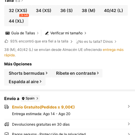
Talla
ES
32
(XXS)
34
(XS)
36
(S)
38
(M)
40/42
(L)
26 left
44
(XL)
Guía de Tallas
Verificar mi tamaño
93%
encontró que era fiel a la talla
¿No es tu talla? Dinos
​38 (M), 40/42 (L) se envían desde Almacén UE ofreciendo
entrega más
rápida
.
Más Opciones
Shorts bermudas
Ribete en contraste
Espalda al aire
Envío a
Spain
Envío Gratuito(Pedidos ≥ 9,00€)
Entrega estimada:
Ago 14 - Ago 20
Devoluciones gratuitas en 30 días
Pagos seguros · Protección de la privacidad