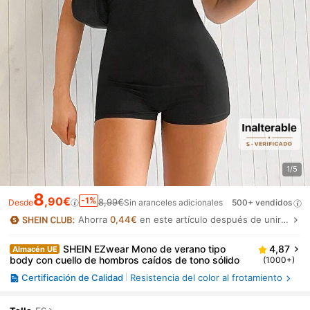
1/5
8
,90€
-1%
8,99€
Desde
Sin aranceles adicionales
500+ vendidos
Ahorra
0,44€
en este artículo después de unirte.
SHEIN EZwear Mono de verano tipo
4,87
Almacén UE
body con cuello de hombros caídos de tono sólido
(1000+)
Certificación de Calidad
Resistencia del color al frotamiento