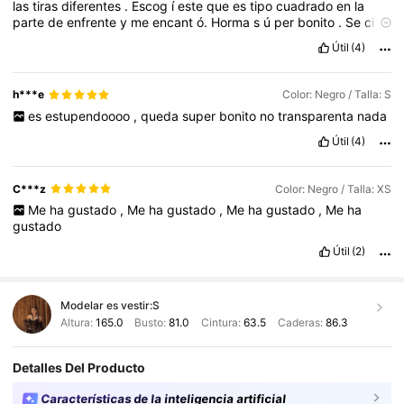
las
tiras
diferentes
.
Escog
í
este
que
es
tipo
cuadrado
en
la
parte
de
enfrente
y
me
encant
ó.
Horma
s
ú
per
bonito
.
Se
ci
ñ
e
al
cuerpo
a
la
vez
que
ajusta
(
se
adapta
perfecto
al
cuerpo
)
Útil
(4)
por
lo
que
se
ve
una
figura
s
ú
per
bonita
.
Yo
escog
í
la
talla
S
y
qued
ó
perfecta
.
Se
puede
utilizar
para
cualquier
ocasi
ó
n
,
algo
casual
,
sport
e
incluso
elegante
dependiendo
de
con
que
h***e
Color: Negro / Talla: S
lo
combines
.
Ahora
es
de
mis
prendas
favoritas
por
lo
que
lo
es
estupendoooo
,
queda
super
bonito
no
transparenta
nada
recomiendo
plenamente
.
Calidad del producto:
Excelente
calidad
Fiel a las imágenes
Útil
(4)
del producto:
Fiel
a
la
imagen
Descripción del aroma:
Sin
aroma
Ajuste:
Ajusta
perfecto
C***z
Color: Negro / Talla: XS
Me
ha
gustado
,
Me
ha
gustado
,
Me
ha
gustado
,
Me
ha
gustado
Útil
(2)
Modelar es vestir:
S
Altura:
165.0
Busto:
81.0
Cintura:
63.5
Caderas:
86.3
Detalles Del Producto
Características de la inteligencia artificial