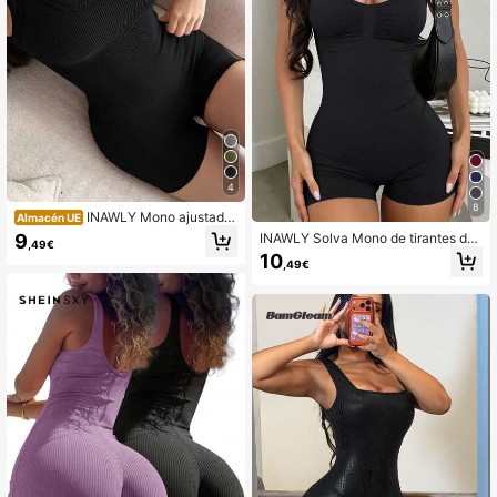
4
8
INAWLY Mono ajustado
Almacén UE
sexy de unicolor para mujer
9
INAWLY Solva Mono de tirantes de
,49€
unicolor para mujer
10
,49€