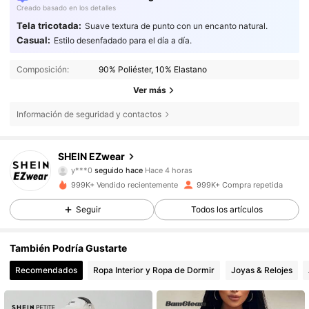
Creado basado en los detalles
Tela tricotada:
Suave textura de punto con un encanto natural.
Casual:
Estilo desenfadado para el día a día.
Composición:
90% Poliéster, 10% Elastano
Ver más
Información de seguridad y contactos
1.9M Seguidores
4,85
SHEIN EZwear
y***0
seguido hace
Hace 4 horas
e***2
está navegando
999K+ Vendido recientemente
999K+ Compra repetida
1.9M Seguidores
4,85
Seguir
Todos los artículos
1.9M Seguidores
4,85
También Podría Gustarte
Recomendados
Ropa Interior y Ropa de Dormir
Joyas & Relojes
1.9M Seguidores
4,85