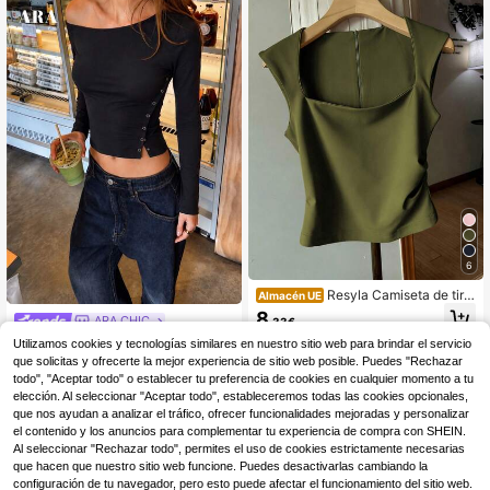
a vacaciones en la playa para muje
r
6
Resyla Camiseta de tira
Almacén UE
ntes de mujer de color verde militar
8
ARA CHIC
,33€
sólido con cremallera en la espalda,
cintura fruncida a los lados, cuello c
ARA CHIC Top Corto Asimétric
NEW
Utilizamos cookies y tecnologías similares en nuestro sitio web para brindar el servicio
uadrado
o con Hombro Descubierto y Mang
30 Left
que solicitas y ofrecerte la mejor experiencia de sitio web posible. Puedes "Rechazar
a Larga para Mujer, Top Ajustado co
todo", "Aceptar todo" o establecer tu preferencia de cookies en cualquier momento a tu
12
n Botones Laterales y Recorte para
,29€
elección. Al seleccionar "Aceptar todo", estableceremos todas las cookies opcionales,
Uso Diario Casual, Salidas y Citas
que nos ayudan a analizar el tráfico, ofrecer funcionalidades mejoradas y personalizar
Nocturnas
el contenido y los anuncios para complementar tu experiencia de compra con SHEIN.
Al seleccionar "Rechazar todo", permites el uso de cookies estrictamente necesarias
que hacen que nuestro sitio web funcione. Puedes desactivarlas cambiando la
configuración de tu navegador, pero esto puede afectar el funcionamiento del sitio web.