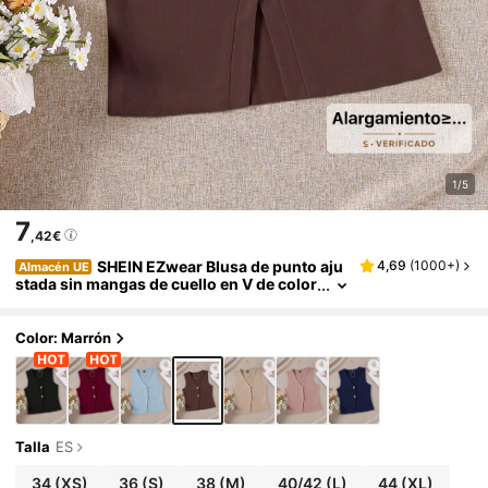
1/5
7
,42€
SHEIN EZwear Blusa de punto aju
4,69
(
1000+
)
Almacén UE
stada sin mangas de cuello en V de color
sólido para mujer
Color: Marrón
Talla
ES
34
(XS)
36
(S)
38
(M)
40/42
(L)
44
(XL)