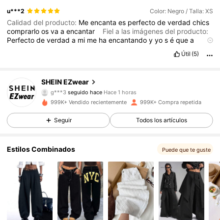
u***2
Color: Negro / Talla: XS
Calidad del producto:
Me
encanta
es
perfecto
de
verdad
chics
comprarlo
os
va
a
encantar
Fiel a las imágenes del producto:
Perfecto
de
verdad
a
mi
me
ha
encantando
y
yo
s
é
que
a
vosotrs
tambi
é
n
os
va
a
encantar
Descripción del aroma:
Útil
(5)
Huele
muy
bien
como
un
toque
de
pl
á
stico
pero
es
perfecto
con
lo
bien
que
huele
1.9M Seguidores
4,85
SHEIN EZwear
g***3
seguido hace
Hace 1 horas
j***1
está navegando
999K+ Vendido recientemente
999K+ Compra repetida
1.9M Seguidores
4,85
Seguir
Todos los artículos
1.9M Seguidores
4,85
Estilos Combinados
Puede que te guste
1.9M Seguidores
4,85
1.9M Seguidores
4,85