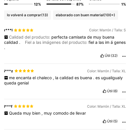
12%
87%
1%
lo volveré a comprar
(13)
elaborado con buen material
(100+)
r***l
Color: Marrón / Talla: S
Calidad del producto:
perfecta
camiseta
de
muy
buena
calidad
.
Fiel a las imágenes del producto:
fiel
a
las
im
á
genes
.
Útil
(32)
i***z
Color: Marrón / Talla: XL
me
encanta
el
chaleco
,
la
calidad
es
buena
.
es
ugualigualy
queda
genial
Útil
(6)
l***f
Color: Marrón / Talla: XL
Queda
muy
bien
,
muy
comodo
de
llevar
Útil
(5)