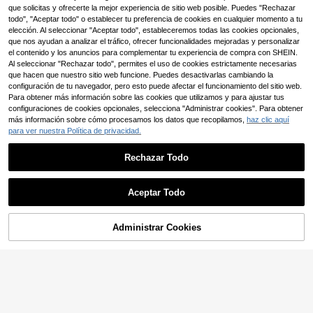
bros descubiertos y gráfico minimali
que solicitas y ofrecerte la mejor experiencia de sitio web posible. Puedes "Rechazar
SHEIN Camiseta de verano ca
NEW
sta de persona negra para mujer
sual para mujer con estampado de l
todo", "Aceptar todo" o establecer tu preferencia de cookies en cualquier momento a tu
7
,84€
etras y cuello asimétrico
elección. Al seleccionar "Aceptar todo", estableceremos todas las cookies opcionales,
que nos ayudan a analizar el tráfico, ofrecer funcionalidades mejoradas y personalizar
el contenido y los anuncios para complementar tu experiencia de compra con SHEIN.
Al seleccionar "Rechazar todo", permites el uso de cookies estrictamente necesarias
que hacen que nuestro sitio web funcione. Puedes desactivarlas cambiando la
configuración de tu navegador, pero esto puede afectar el funcionamiento del sitio web.
Para obtener más información sobre las cookies que utilizamos y para ajustar tus
configuraciones de cookies opcionales, selecciona "Administrar cookies". Para obtener
más información sobre cómo procesamos los datos que recopilamos,
haz clic aquí
para ver nuestra Política de privacidad.
Rechazar Todo
Aceptar Todo
27
SHEIN EZwear Camiset
Administrar Cookies
Almacén UE
COMPRAR AHORA
AÑADIR A LA BOLSA
a holgada de manga corta con esta
#1 Más vendidos
en Gráfico Camisetas básicas informales
mpado todo sobre hombros descubi
8
Camiseta estilo años 90
Almacén UE
ertos, de estilo minimalista y casual
,49€
con un divertido meme de cara de
para mujer
3
,99€
muñeca, efecto desgastado y confe
ccionada en telas. Top de verano.
4-5 días hábiles