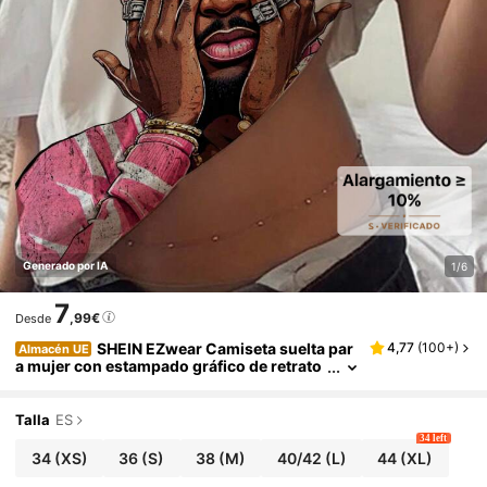
Generado por IA
1/6
7
,99€
Desde
SHEIN EZwear Camiseta suelta par
4,77
(
100+
)
Almacén UE
a mujer con estampado gráfico de retrato
rosa en estilo casual retro, con hombros d
escubiertos, de estilo vintage, casual y vacaci
onal, sexy, linda, estilo Y2K "Chica del coco",
Talla
ES
bohemio vacacional, primavera, lista para el b
34 left
runch, vibraciones de playa neón, bohemio, e
34
(XS)
36
(S)
38
(M)
40/42
(L)
44
(XL)
stilo hippie, festival de música, adecuada para