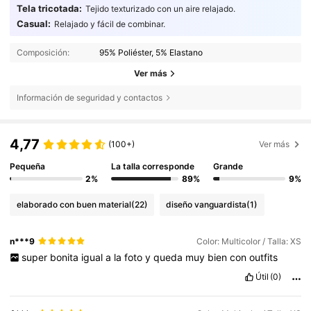
Tela tricotada:
Tejido texturizado con un aire relajado.
Casual:
Relajado y fácil de combinar.
Composición:
95% Poliéster, 5% Elastano
Ver más
Información de seguridad y contactos
4,77
(100+)
Ver más
Pequeña
La talla corresponde
Grande
2%
89%
9%
elaborado con buen material
(22)
diseño vanguardista
(1)
n***9
Color: Multicolor / Talla: XS
super
bonita
igual
a
la
foto
y
queda
muy
bien
con
outfits
Útil
(0)