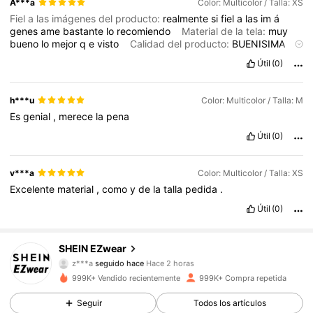
A***a
Color: Multicolor / Talla: XS
Fiel a las imágenes del producto:
realmente
si
fiel
a
las
im
á
genes
ame
bastante
lo
recomiendo
Material de la tela:
muy
bueno
lo
mejor
q
e
visto
Calidad del producto:
BUENISIMA
muy
suave
L
á
tela
realmente
Ajuste:
muy
bien
tambien
quedo
Útil
(0)
perfecto
Descripción del aroma:
huele
a
ropa
nueva
,
huele
bien
h***u
Color: Multicolor / Talla: M
Es
genial
,
merece
la
pena
Útil
(0)
v***a
Color: Multicolor / Talla: XS
Excelente
material
,
como
y
de
la
talla
pedida
.
Útil
(0)
1.9M Seguidores
4,85
SHEIN EZwear
z***a
seguido hace
Hace 2 horas
s***1
está navegando
999K+ Vendido recientemente
999K+ Compra repetida
1.9M Seguidores
4,85
Seguir
Todos los artículos