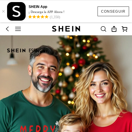
SHEIN App
×
CONSEGUIR
¡ Descarga la APP Ahora !
(1,350)