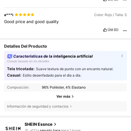
a***i
Color: Rojo / Talla: S
Good
price
and
good
quality
Útil
(0)
Detalles Del Producto
Características de la inteligencia artificial
Creado basado en los detalles
Tela tricotada:
Suave textura de punto con un encanto natural.
Casual:
Estilo desenfadado para el día a día.
Composición:
96% Poliéster, 4% Elastano
Ver más
Información de seguridad y contactos
901K Seguidores
4,85
SHEIN Essnce
a***a
seguido hace
Hace 1 horas
l***6
está navegando