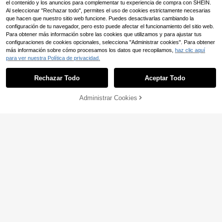
el contenido y los anuncios para complementar tu experiencia de compra con SHEIN.
Al seleccionar "Rechazar todo", permites el uso de cookies estrictamente necesarias
que hacen que nuestro sitio web funcione. Puedes desactivarlas cambiando la
configuración de tu navegador, pero esto puede afectar el funcionamiento del sitio web.
Para obtener más información sobre las cookies que utilizamos y para ajustar tus
configuraciones de cookies opcionales, selecciona "Administrar cookies". Para obtener
más información sobre cómo procesamos los datos que recopilamos,
haz clic aquí
para ver nuestra Política de privacidad.
Camiseta gráfica Emilia
Almacén UE
Rechazar Todo
Aceptar Todo
Merne MP3 Album Tour para hombr
Camiseta The Weekndd
4
Almacén UE
,90€
es y mujeres, camiseta oversize de
XO grunge negra, doble cara con lo
13
moda Y2k, camisetas casuales de
,65€
go XO chrome metal líquido desgast
4-7 días hábiles
Administrar Cookies
AÑADIR A LA BOLSA
manga corta para el verano.
ado, robot cyber en espalda, texto T
4-5 días hábiles
HE WEEKNDD metálico, regalo fan
R&B