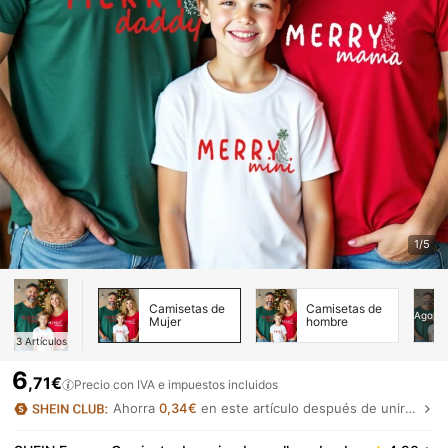
1/5
Camisetas de
Camisetas de
Agota
Mujer
hombre
3
Artículos
6
,71€
Precio con IVA e impuestos incluidos
Ahorra
0,34€
en este artículo después de unirte.