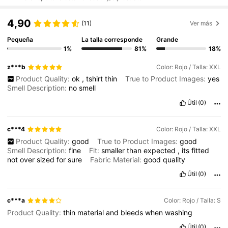
4,90
(11)
Ver más
Pequeña
La talla corresponde
Grande
1%
81%
18%
z***b
Color: Rojo / Talla: XXL
Product Quality:
ok
,
tshirt
thin
True to Product Images:
yes
Smell Description:
no
smell
Útil
(0)
c***4
Color: Rojo / Talla: XXL
Product Quality:
good
True to Product Images:
good
Smell Description:
fine
Fit:
smaller
than
expected
,
its
fitted
not
over
sized
for
sure
Fabric Material:
good
quality
Útil
(0)
c***a
Color: Rojo / Talla: S
Product Quality:
thin
material
and
bleeds
when
washing
Útil
(0)