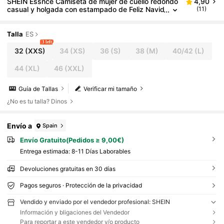
SHEIN Essnce Camiseta de mujer de cuello redondo
4,90
casual y holgada con estampado de Feliz Navid
(11)
ad a juego para toda la familia, adecuada para
el verano
Talla
ES
3 left
32
(XXS)
34
(XS)
36
(S)
38
(M)
40/42
(L)
44
(XL)
46
(XXL)
Guía de Tallas
Verificar mi tamaño
¿No es tu talla? Dinos
Envío a
Spain
Envío Gratuito(Pedidos ≥ 9,00€)
Entrega estimada:
8-11 Días Laborables
Devoluciones gratuitas en 30 días
Pagos seguros · Protección de la privacidad
Vendido y enviado por el vendedor profesional: SHEIN
Información y bligaciones del Vendedor
Para reportar a este vendedor y/o producto