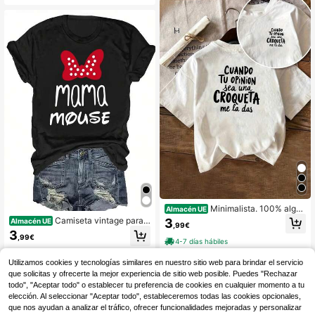
ara un conjunto casual de verano y
primavera.
Minimalista. 100% algod
Almacén UE
ón. Camiseta 1pac con diseño front
Camiseta vintage para e
3
Almacén UE
,99€
al y trasero, eslogan en español y e
l Día de la Madre, con estampado d
3
stampado en español. Camiseta de
,99€
e lazo, top informal de manga corta
4-7 días hábiles
manga corta para mujer.
y cuello redondo para mujer, ideal p
4-5 días hábiles
ara primavera y verano.
Utilizamos cookies y tecnologías similares en nuestro sitio web para brindar el servicio
que solicitas y ofrecerte la mejor experiencia de sitio web posible. Puedes "Rechazar
todo", "Aceptar todo" o establecer tu preferencia de cookies en cualquier momento a tu
elección. Al seleccionar "Aceptar todo", estableceremos todas las cookies opcionales,
que nos ayudan a analizar el tráfico, ofrecer funcionalidades mejoradas y personalizar