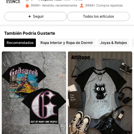
901K Seguidores
4,85
999K+ Vendido recientemente
999K+ Compra repetida
Seguir
Todos los artículos
901K Seguidores
4,85
También Podría Gustarte
Recomendados
Ropa Interior y Ropa de Dormir
Joyas & Relojes
901K Seguidores
4,85
901K Seguidores
4,85
901K Seguidores
4,85
901K Seguidores
4,85
901K Seguidores
4,85