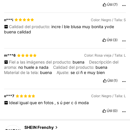
Útil
(7)
n***i
Color: Negro / Talla: S
Calidad del producto:
incre
í
ble
blusa
muy
bonita
yvde
buena
calidad
Útil
(3)
m***6
Color: Rosa vieja / Talla: L
Fiel a las imágenes del producto:
buena
Descripción del
aroma:
no
huele
a
nada
Calidad del producto:
buena
Material de la tela:
buena
Ajuste:
se
ci
ñ
e
muy
bien
Útil
(1)
o***7
Color: Negro / Talla: L
Ideal
igual
que
en
fotos
,
s
ú
per
c
ó
moda
Útil
(0)
876K Seguidores
4,83
SHEIN Frenchy
k***8
seguido hace
Hace 10 minutos