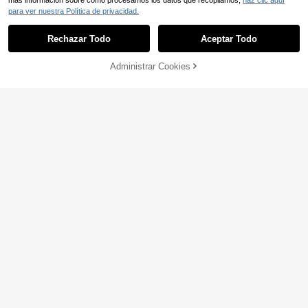
más información sobre cómo procesamos los datos que recopilamos,
haz clic aquí
para ver nuestra Política de privacidad.
Rechazar Todo
Aceptar Todo
Administrar Cookies
COMPRAR AHORA
AÑADIR A LA BOLSA