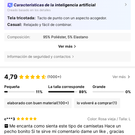
Características de la inteligencia artificial
Creado basado en los detalles
Tela tricotada:
Tacto de punto con un aspecto acogedor.
Casual:
Relajado y fácil de combinar.
Composición:
95% Poliéster, 5% Elastano
Ver más
Información de seguridad y contactos
4,79
(1000+)
Ver más
Pequeña
La talla corresponde
Grande
11%
89%
0%
elaborado con buen material
(100+)
lo volveré a comprar
(1)
c***3
Color: Rosa vieja / Talla: L
Me
encanta
como
sienta
este
tipo
de
camisetas
Hace
un
pecho
bonito
Si
te
sirve
mi
comentario
dame
un
like
,
gracias