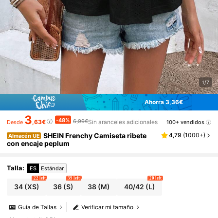
1/7
Ahorra 3,36€
3
-48%
6,99€
,63€
Sin aranceles adicionales
100+ vendidos
Desde
SHEIN Frenchy Camiseta ribete
4,79
(
1000+
)
Almacén UE
con encaje peplum
Talla
:
ES
Estándar
22 left
39 left
20 left
34
(XS)
36
(S)
38
(M)
40/42
(L)
Guía de Tallas
Verificar mi tamaño