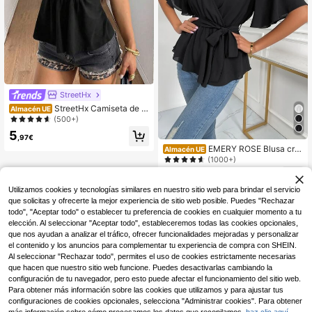
StreetHx
StreetHx Camiseta de m
Almacén UE
anga corta con cintura ceñida y baj
(500+)
o acampanado de unicolor para muj
5
er, verano
,97€
EMERY ROSE Blusa cru
Almacén UE
zada con cinturón y cuello en V, co
(1000+)
n top de corte peplum
5
,45€
-46%
10,15€
Utilizamos cookies y tecnologías similares en nuestro sitio web para brindar el servicio
que solicitas y ofrecerte la mejor experiencia de sitio web posible. Puedes "Rechazar
todo", "Aceptar todo" o establecer tu preferencia de cookies en cualquier momento a tu
elección. Al seleccionar "Aceptar todo", estableceremos todas las cookies opcionales,
que nos ayudan a analizar el tráfico, ofrecer funcionalidades mejoradas y personalizar
el contenido y los anuncios para complementar tu experiencia de compra con SHEIN.
Al seleccionar "Rechazar todo", permites el uso de cookies estrictamente necesarias
que hacen que nuestro sitio web funcione. Puedes desactivarlas cambiando la
configuración de tu navegador, pero esto puede afectar el funcionamiento del sitio web.
Para obtener más información sobre las cookies que utilizamos y para ajustar tus
configuraciones de cookies opcionales, selecciona "Administrar cookies". Para obtener