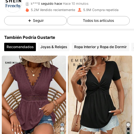
z***i
está navegando
876K Seguidores
4,83
5.2M Vendido recientemente
5.9M Compra repetida
Seguir
Todos los artículos
876K Seguidores
4,83
También Podría Gustarte
Recomendados
Joyas & Relojes
Ropa Interior y Ropa de Dormir
876K Seguidores
4,83
876K Seguidores
4,83
876K Seguidores
4,83
876K Seguidores
4,83
876K Seguidores
4,83