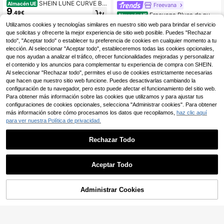
SHEIN LUNE CURVE Blu
Almacén UE
Freevana
9
sa casual regular de mujer talla gra
,49€
Freevana Blusa de punt
Almacén UE
nde de unicolor con cuello en V text
o asimétrica de hombro casual de t
#5 Más vendidos
en Bloque de color Camisetas de talla grande
urizado, volantes y mangas con dis
Utilizamos cookies y tecnologías similares en nuestro sitio web para brindar el servicio
alla grande, camiseta versátil para t
eño de pétalo ajustada
(500+)
que solicitas y ofrecerte la mejor experiencia de sitio web posible. Puedes "Rechazar
odo uso en otoño/invierno
11
todo", "Aceptar todo" o establecer tu preferencia de cookies en cualquier momento a tu
,99€
elección. Al seleccionar "Aceptar todo", estableceremos todas las cookies opcionales,
que nos ayudan a analizar el tráfico, ofrecer funcionalidades mejoradas y personalizar
el contenido y los anuncios para complementar tu experiencia de compra con SHEIN.
Al seleccionar "Rechazar todo", permites el uso de cookies estrictamente necesarias
que hacen que nuestro sitio web funcione. Puedes desactivarlas cambiando la
configuración de tu navegador, pero esto puede afectar el funcionamiento del sitio web.
Para obtener más información sobre las cookies que utilizamos y para ajustar tus
configuraciones de cookies opcionales, selecciona "Administrar cookies". Para obtener
más información sobre cómo procesamos los datos que recopilamos,
haz clic aquí
para ver nuestra Política de privacidad.
Rechazar Todo
Aceptar Todo
25
EMERY ROSE Camiseta
Almacén UE
9
casual de mujer talla grande de ma
,99€
Administrar Cookies
COMPRAR AHORA
nga corta con cuello en V y bolsillo
AÑADIR A LA BOLSA
20
Comfortcana Camiseta
Almacén UE
12
de manga corta roja con estampado
,49€
de copos de nieve lavada de algod