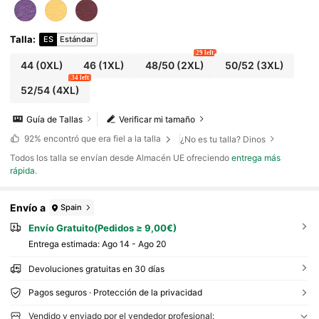
verano
Talla
:
ES
Estándar
29 left
44
(0XL)
46
(1XL)
48/50
(2XL)
50/52
(3XL)
34 left
52/54
(4XL)
Guía de Tallas
Verificar mi tamaño
92%
encontró que era fiel a la talla
¿No es tu talla? Dinos
Todos los talla se envían desde Almacén UE ofreciendo
entrega más
rápida
.
Envío a
Spain
Envío Gratuito(Pedidos ≥ 9,00€)
Entrega estimada:
Ago 14 - Ago 20
Devoluciones gratuitas en 30 días
Pagos seguros · Protección de la privacidad
Vendido y enviado por el vendedor profesional: