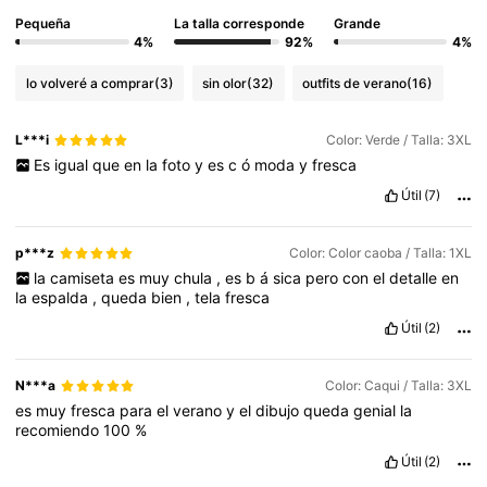
Pequeña
La talla corresponde
Grande
4%
92%
4%
lo volveré a comprar
(3)
sin olor
(32)
outfits de verano
(16)
L***i
Color: Verde / Talla: 3XL
Es
igual
que
en
la
foto
y
es
c
ó
moda
y
fresca
Útil
(7)
p***z
Color: Color caoba / Talla: 1XL
la
camiseta
es
muy
chula
,
es
b
á
sica
pero
con
el
detalle
en
la
espalda
,
queda
bien
,
tela
fresca
Útil
(2)
N***a
Color: Caqui / Talla: 3XL
es
muy
fresca
para
el
verano
y
el
dibujo
queda
genial
la
recomiendo
100
%
Útil
(2)