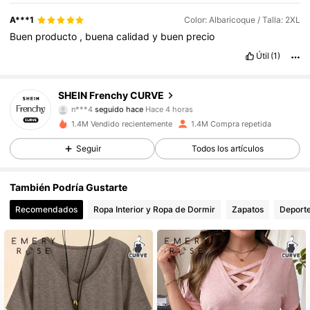
A***1
Color: Albaricoque / Talla: 2XL
Buen
producto
,
buena
calidad
y
buen
precio
Útil
(1)
183K Seguidores
4,83
SHEIN Frenchy CURVE
n***4
seguido hace
Hace 4 horas
g***a
está navegando
1.4M Vendido recientemente
1.4M Compra repetida
183K Seguidores
4,83
Seguir
Todos los artículos
183K Seguidores
4,83
También Podría Gustarte
Recomendados
Ropa Interior y Ropa de Dormir
Zapatos
Deporte
183K Seguidores
4,83
183K Seguidores
4,83