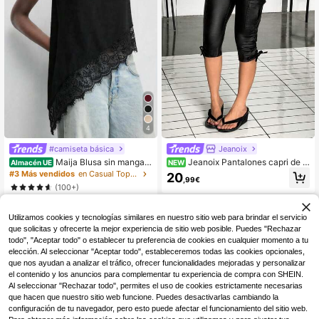
4
#camiseta básica
Jeanoix
Maija Blusa sin mangas
Jeanoix Pantalones capri de m
Almacén UE
NEW
para mujer color negro elegante co
ujer de unicolor con bolsillo y boton
#3 Más vendidos
en Casual Tops de mujer
20
,99€
n encaje de contraste y dobladillo a
es, casuales y versátiles para uso di
(100+)
simétrico, atuendos de verano para
ario
8
citas nocturnas, blusas de unicolor
,49€
asimétricas, blusa con cremallera
Utilizamos cookies y tecnologías similares en nuestro sitio web para brindar el servicio
que solicitas y ofrecerte la mejor experiencia de sitio web posible. Puedes "Rechazar
todo", "Aceptar todo" o establecer tu preferencia de cookies en cualquier momento a tu
elección. Al seleccionar "Aceptar todo", estableceremos todas las cookies opcionales,
que nos ayudan a analizar el tráfico, ofrecer funcionalidades mejoradas y personalizar
el contenido y los anuncios para complementar tu experiencia de compra con SHEIN.
Al seleccionar "Rechazar todo", permites el uso de cookies estrictamente necesarias
que hacen que nuestro sitio web funcione. Puedes desactivarlas cambiando la
configuración de tu navegador, pero esto puede afectar el funcionamiento del sitio web.