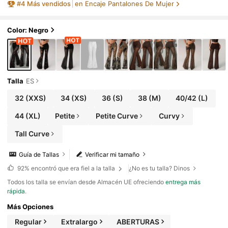
#
4
Más vendidos
en Encaje Pantalones De Mujer
Y2K
Color: Negro
Talla
ES
32
(XXS)
34
(XS)
36
(S)
38
(M)
40/42
(L)
44
(XL)
Petite
Petite Curve
Curvy
Tall Curve
Guía de Tallas
Verificar mi tamaño
92%
encontró que era fiel a la talla
¿No es tu talla? Dinos
Todos los talla se envían desde Almacén UE ofreciendo
entrega más
rápida
.
Más Opciones
Regular
Extralargo
ABERTURAS