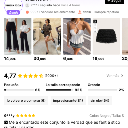
Seguir
r***9
está navegando
1.8M Seguidores
4,84
999K+ Vendido recientemente
999K+ Compra repetida
1.8M Seguidores
4,84
1.8M Seguidores
4,84
14
30
6
16
20
,99€
,99€
,49€
,99€
1.8M Seguidores
4,84
4,77
(1000+)
Ver más
1.8M Seguidores
4,84
Pequeña
La talla corresponde
Grande
6%
92%
2%
1.8M Seguidores
4,84
lo volveré a comprar
(6)
impresionante
(81)
sin olor
(54)
G***y
Color: Negro / Talla: S
1.8M Seguidores
4,84
Me
a
encantado
este
conjunto
la
verdad
que
es
fant
á
stico
su
tela
y
calidad