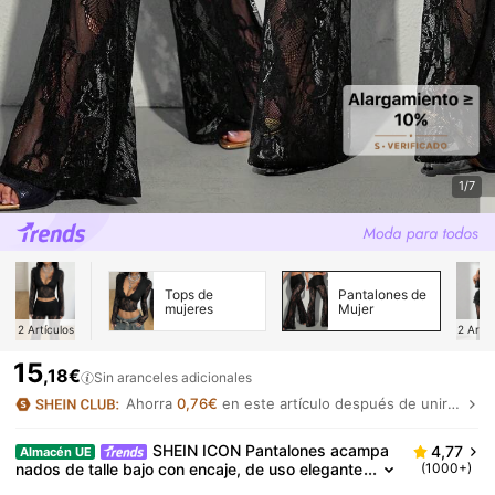
1/7
Tops de
Pantalones de
mujeres
Mujer
2
Artículos
2
Artíc
15
,18€
Sin aranceles adicionales
Ahorra
0,76€
en este artículo después de unirte.
SHEIN ICON Pantalones acampa
4,77
Almacén UE
nados de talle bajo con encaje, de uso elegante
(1000+)
y de moda para mujer, inspirados en el estilo y