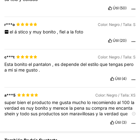
1.8M Seguidores
4,84
Útil
(50)
r***o
Color: Negro / Talla: S
1.8M Seguidores
4,84
el
á
stico
y
muy
bonito
,
fiel
a
la
foto
Útil
(20)
1.8M Seguidores
4,84
c***t
Color: Negro / Talla: S
Esta
bonito
el
pantalon
,
es
depende
del
estilo
que
tengas
pero
a
mi
si
me
gusto
.
Útil
(4)
a***5
Color: Negro / Talla: XS
super
bien
el
producto
me
gusta
mucho
lo
recomiendo
al
100
la
verdad
es
nuy
bonito
y
merece
la
pena
su
compra
me
encanta
shein
y
todo
sus
productos
son
maravillosas
y
la
verdad
que
siempre
comprar
é
en
shein
todo
s
ú
per
econ
ó
mico
y
bonito
Útil
(3)