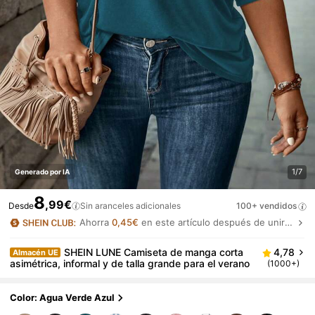
1/7
Generado por IA
8
,99€
Desde
Sin aranceles adicionales
100+ vendidos
Ahorra
0,45€
en este artículo después de unirte.
SHEIN LUNE Camiseta de manga corta
4,78
Almacén UE
asimétrica, informal y de talla grande para el verano
(1000+)
Color: Agua Verde Azul