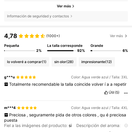
Ver más
Información de seguridad y contactos
4,78
(1000+)
Ver más
Pequeña
La talla corresponde
Grande
2%
92%
6%
lo volveré a comprar
(1)
sin olor
(28)
impresionante
(12)
g***u
Color: Agua verde azul / Talla: 3XL
Totalmente
recomendable
la
talla
coincide
volver
í
a
a
repetir
Útil
(5)
m***4
Color: Agua verde azul / Talla: 4XL
Preciosa
,
seguramente
pida
de
otros
colores
,
qu
é
preciosa
puesta
Fiel a las imágenes del producto:
si
Descripción del aroma:
cero
olor