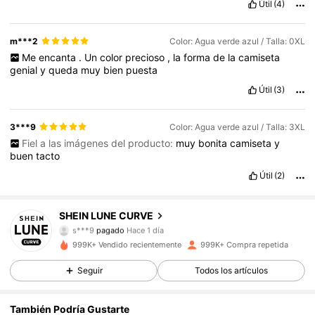
Útil
(4)
m***2
Color: Agua verde azul / Talla: 0XL
Me
encanta
.
Un
color
precioso
,
la
forma
de
la
camiseta
genial
y
queda
muy
bien
puesta
Útil
(3)
3***9
Color: Agua verde azul / Talla: 3XL
Fiel a las imágenes del producto:
muy
bonita
camiseta
y
buen
tacto
Útil
(2)
450K Seguidores
4,83
SHEIN LUNE CURVE
s***9
pagado
Hace 1 día
s***h
seguido hace
Hace 3 horas
999K+ Vendido recientemente
999K+ Compra repetida
450K Seguidores
4,83
Seguir
Todos los artículos
450K Seguidores
4,83
También Podría Gustarte