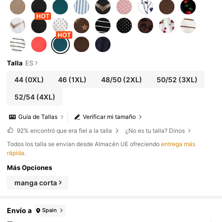
Talla
ES
44
(0XL)
46
(1XL)
48/50
(2XL)
50/52
(3XL)
52/54
(4XL)
Guía de Tallas
Verificar mi tamaño
92%
encontró que era fiel a la talla
¿No es tu talla? Dinos
Todos los talla se envían desde Almacén UE ofreciendo
entrega más
rápida
.
Más Opciones
manga corta
Envío a
Spain