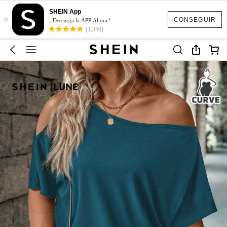
SHEIN App
×
CONSEGUIR
¡ Descarga la APP Ahora !
(1,350)