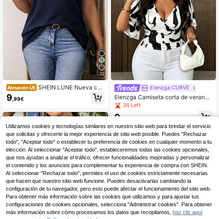
22
SHEIN LUNE Nueva ca
Elenzga CURVE
Almacén UE
miseta casual de manga corta y un
9
Elenzga Camiseta corta de verano
,99€
solo hombro de talla grande, azul
para mujer talla grande, nueva, con
36 Left
estampado abstracto en blanco y n
9
egro, cuello en V cruzado, mangas
,49€
acampanadas y efecto moldeador d
Utilizamos cookies y tecnologías similares en nuestro sitio web para brindar el servicio
e cintura. Adecuada para uso casua
que solicitas y ofrecerte la mejor experiencia de sitio web posible. Puedes "Rechazar
l diario, salidas, citas y fiestas.
todo", "Aceptar todo" o establecer tu preferencia de cookies en cualquier momento a tu
elección. Al seleccionar "Aceptar todo", estableceremos todas las cookies opcionales,
que nos ayudan a analizar el tráfico, ofrecer funcionalidades mejoradas y personalizar
el contenido y los anuncios para complementar tu experiencia de compra con SHEIN.
Al seleccionar "Rechazar todo", permites el uso de cookies estrictamente necesarias
que hacen que nuestro sitio web funcione. Puedes desactivarlas cambiando la
configuración de tu navegador, pero esto puede afectar el funcionamiento del sitio web.
Para obtener más información sobre las cookies que utilizamos y para ajustar tus
configuraciones de cookies opcionales, selecciona "Administrar cookies". Para obtener
más información sobre cómo procesamos los datos que recopilamos,
haz clic aquí