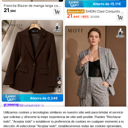
Ahorro de 15,11€
Franclia Blazer de manga larga con
21
cuello en V y cintura ceñida, talla gr
,59€
SHEIN Clasi Conjunto d
Almacén UE
ande, color marrón, para mujeres
21
e traje de negocios elegante con bl
,94€
-40%
37,05€
azer y pantalones de unicolor para
mujer de talla grande
6
Ahorro de 0,24€
HOMEYEE
HOMEYEE Chaqueta Blazer Casual
MOTF
Utilizamos cookies y tecnologías similares en nuestro sitio web para brindar el servicio
34
de Mujer con Cuello de Solapa, Ma
,40€
34,64€
que solicitas y ofrecerte la mejor experiencia de sitio web posible. Puedes "Rechazar
MOTF PREMIUM Blazer de ma
NEW
nga Larga y Bolsillo, Elegante Vinta
58
nga larga de tela brillante y texturiz
todo", "Aceptar todo" o establecer tu preferencia de cookies en cualquier momento a tu
,99€
ge para Oficina y Negocios, Talla Gr
ada para mujer talla grande otoño/i
elección. Al seleccionar "Aceptar todo", estableceremos todas las cookies opcionales,
ande Otoño