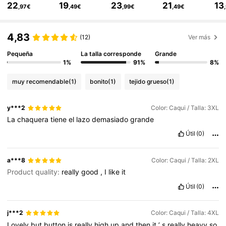
22
19
23
21
13
,97€
,49€
,99€
,49€
695K Seguidores
4,77
4,83
(12)
Ver más
Pequeña
La talla corresponde
Grande
695K Seguidores
1%
91%
8%
4,77
muy recomendable
(1)
bonito
(1)
tejido grueso
(1)
695K Seguidores
4,77
y***2
Color: Caqui / Talla: 3XL
La
chaquera
tiene
el
lazo
demasiado
grande
695K Seguidores
4,77
Útil
(0)
a***8
Color: Caqui / Talla: 2XL
695K Seguidores
4,77
Product quality:
really
good
,
I
like
it
Útil
(0)
695K Seguidores
4,77
j***2
Color: Caqui / Talla: 4XL
Lovely
but
button
is
really
high
up
and
then
it
’
s
really
heavy
so