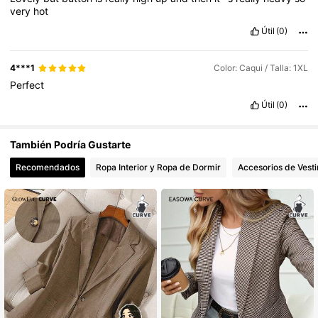
very
hot
Útil
(0)
4***1
Color: Caqui / Talla: 1XL
Perfect
Útil
(0)
También Podría Gustarte
Recomendados
Ropa Interior y Ropa de Dormir
Accesorios de Vesti