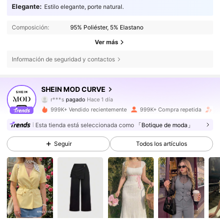
Elegante:
Estilo elegante, porte natural.
Composición:
95% Poliéster, 5% Elastano
Ver más
Información de seguridad y contactos
695K Seguidores
4,77
SHEIN MOD CURVE
r***s
pagado
Hace 1 día
m***n
seguido hace
Hace 30 minutos
999K+ Vendido recientemente
999K+ Compra repetida
A
695K Seguidores
4,77
Esta tienda está seleccionada como
「Botique de moda」
Seguir
Todos los artículos
695K Seguidores
4,77
695K Seguidores
4,77
695K Seguidores
4,77