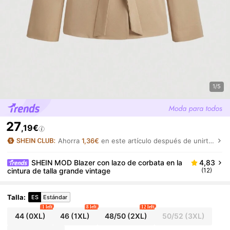
1/5
27
,19€
Ahorra
1,36€
en este artículo después de unirte.
SHEIN MOD Blazer con lazo de corbata en la
4,83
cintura de talla grande vintage
(12)
Talla
:
ES
Estándar
1 left
8 left
12 left
44
(0XL)
46
(1XL)
48/50
(2XL)
50/52
(3XL)