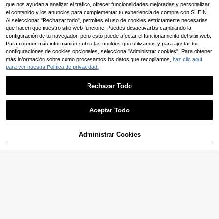
nvierno
que nos ayudan a analizar el tráfico, ofrecer funcionalidades mejoradas y personalizar
el contenido y los anuncios para complementar tu experiencia de compra con SHEIN.
Al seleccionar "Rechazar todo", permites el uso de cookies estrictamente necesarias
que hacen que nuestro sitio web funcione. Puedes desactivarlas cambiando la
configuración de tu navegador, pero esto puede afectar el funcionamiento del sitio web.
Para obtener más información sobre las cookies que utilizamos y para ajustar tus
configuraciones de cookies opcionales, selecciona "Administrar cookies". Para obtener
más información sobre cómo procesamos los datos que recopilamos,
haz clic aquí
para ver nuestra Política de privacidad.
Rechazar Todo
Aceptar Todo
Administrar Cookies
AÑADIR A LA BOLSA
7
Hourglow
Hourglow Blazer sólido versátil y ca
GlowEve CURVE Chaqueta blazer d
24
sual de talla grande de Allicaitlin pa
e talla grande para mujer con cuello
29 Left
,14€
ra la silueta de reloj de en otoño/inv
alto, detalles de solapa y estampad
20
,29€
-17%
24,47€
ierno
o de bloques de color y rayas, para
uso casual u oficina