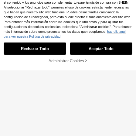
el contenido y los anuncios para complementar tu experiencia de compra con SHEIN.
Al seleccionar "Rechazar todo", permites el uso de cookies estrictamente necesarias
que hacen que nuestro sitio web funcione. Puedes desactivarlas cambiando la
configuración de tu navegador, pero esto puede afectar el funcionamiento del sitio web.
Para obtener más información sobre las cookies que utilizamos y para ajustar tus
configuraciones de cookies opcionales, selecciona "Administrar cookies". Para obtener
más información sobre cómo procesamos los datos que recopilamos,
haz clic aquí
para ver nuestra Política de privacidad.
Rechazar Todo
Aceptar Todo
4
Administrar Cookies
AÑADIR A LA BOLSA
SHEIN MOD
5
SHEIN MOD Blusa de m
Almacén UE
ezclilla casual para mujer
6
SHEIN MOD
,74€
SHEIN MOD Blusa de m
Almacén UE
ezclilla sin mangas con botones del
(500+)
anteros, estilo casual para mujer
15
,49€