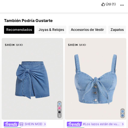
Útil
(1)
También Podría Gustarte
Recomendados
Joyas & Relojes
Accesorios de Vestir
Zapatos
5
SHEIN MOD
#Los lazos están de vuelta