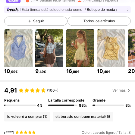
7.4M Vendido recientemente
7.4M Compra repetida
3.3M Seguidores
4,82
Esta tienda está seleccionada como
「Botique de moda」
Seguir
Todos los artículos
3.3M Seguidores
4,82
3.3M Seguidores
4,82
3.3M Seguidores
4,82
10
9
16
10
2
,99€
,49€
,99€
,49€
3.3M Seguidores
4,82
4,91
(100+)
Ver más
Pequeña
La talla corresponde
Grande
3.3M Seguidores
4,82
4%
88%
8%
lo volveré a comprar
(1)
elaborado con buen material
(5)
3.3M Seguidores
4,82
r***1
Color: Lavado ligero / Talla: S