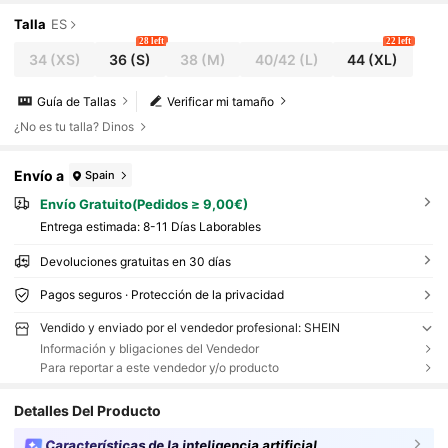
Talla
ES
28 left
22 left
34
(XS)
36
(S)
38
(M)
40/42
(L)
44
(XL)
Guía de Tallas
Verificar mi tamaño
¿No es tu talla? Dinos
Envío a
Spain
Envío Gratuito(Pedidos ≥ 9,00€)
Entrega estimada:
8-11 Días Laborables
Devoluciones gratuitas en 30 días
Pagos seguros · Protección de la privacidad
Vendido y enviado por el vendedor profesional: SHEIN
Información y bligaciones del Vendedor
Para reportar a este vendedor y/o producto
Detalles Del Producto
Características de la inteligencia artificial