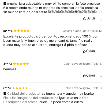
mucha
licra
adaptable
y
muy
binito
como
en
la
foto
precioso
ñ
o
recomiendo
mucho
m
encanta
es
precioso
la
tela
preciosa
3.3M Seguidores
4,82
xn
mucha
licra
da
desi
estira
🥰🥰🥰🥰🥰🥰🥰🥰🥲🥰🥲🥰🥰🥰🥰🥰
🥲🥰🥰🥰😍🤩😍🤩😍🤩😍🥰🤩🥰🤩😍🤩🥰😍🤩🥰🤩🥰🤩🥰🥰🤩🥰🤩
Útil
(1)
😍🤩😍🥰🤩🥰🤩🥰🤩🥰🥰🤩🥰🤩😍🤩😍😍🤩🥰🤩🥰🤩😍🤩😍🤩😍🥰
3.3M Seguidores
4,82
🤩🥰🤩🥰😍🥰🤩🥰🤩🥰🤩🥰😍🤩🥰🤩🥰🤩🥰🤩🥰🤩🥰🥰🤩🥰🤩🥰🥰
🤩🥰🤩🥲🤩🥰🥲🤩🥰🤩🥰🥰🤩🥰🙂
es
tono
d
baquero
es
ek
mas
m***5
Color: Lavado ligero / Talla: M
binito
d
todos
yo
pedi
ñ
a
falda
k
tambien
esta
igual
Excelente
producto
,
s
ú
per
bonito
,
recomendado
100
%
con
3.3M Seguidores
4,82
buen
material
y
buen
precio
,
me
encant
ó,
tama
ñ
o
real
y
queda
muy
bonito
al
cuerpo
,
entrega
r
á
pida
e
eficaz
Útil
(0)
3***3
Color: Lavado ligero / Talla: S
hermosa
Útil
(0)
r***o
Color: Lavado ligero / Talla: S
Calidad del producto:
es
buena
tela
y
queda
muy
bonito
Fiel a las imágenes del producto:
es
igual
que
en
la
foto
Descripción del aroma:
huele
un
poco
como
a
cuero