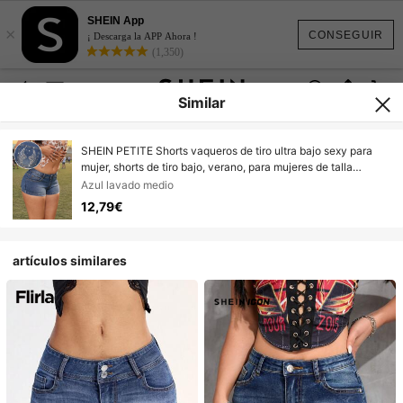
SHEIN App
×
CONSEGUIR
¡ Descarga la APP Ahora !
(1,350)
Similar
SHEIN PETITE Shorts vaqueros de tiro ultra bajo sexy para
mujer, shorts de tiro bajo, verano, para mujeres de talla
pequeña
Azul lavado medio
12,79€
artículos similares