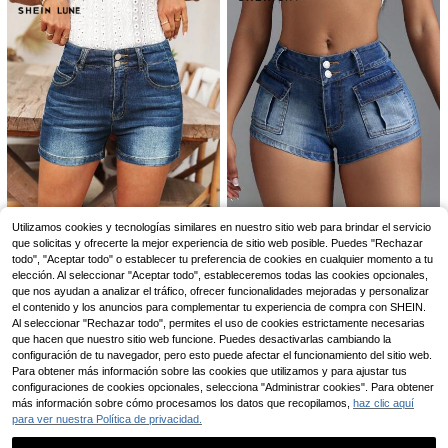
2K
6
SHEIN PETITE
#vaqueroslavados
Utilizamos cookies y tecnologías similares en nuestro sitio web para brindar el servicio
SHEIN PETITE Jeans de
Almacén UE
que solicitas y ofrecerte la mejor experiencia de sitio web posible. Puedes "Rechazar
SHEIN PETITE Jeans ac
Almacén UE
12
mezclilla azul elásticos de cintura b
19
5
ampanados casuales y versátiles c
todo", "Aceptar todo" o establecer tu preferencia de cookies en cualquier momento a tu
,99€
,68€
aja y ajustados para mujeres, talla p
SHEIN SXY
on bolsillos para el uso diario y desp
elección. Al seleccionar "Aceptar todo", estableceremos todas las cookies opcionales,
SHEIN LUNE Shorts vaqueros casu
equeña
lazamientos, para mujeres petite
SHEIN SXY Shorts de mezclilla ent
que nos ayudan a analizar el tráfico, ofrecer funcionalidades mejoradas y personalizar
ales y versátiles con bolsillos para
1 Left
allados para mujer con bolsillos, rop
16 Left
el contenido y los anuncios para complementar tu experiencia de compra con SHEIN.
mujer
8
a de trabajo
,50€
6
Al seleccionar "Rechazar todo", permites el uso de cookies estrictamente necesarias
,65€
-30%
9,62€
que hacen que nuestro sitio web funcione. Puedes desactivarlas cambiando la
configuración de tu navegador, pero esto puede afectar el funcionamiento del sitio web.
Para obtener más información sobre las cookies que utilizamos y para ajustar tus
configuraciones de cookies opcionales, selecciona "Administrar cookies". Para obtener
más información sobre cómo procesamos los datos que recopilamos,
haz clic aquí
para ver nuestra Política de privacidad.