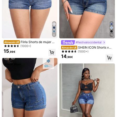
8
15
Flirla Shorts de mujer de
#festivaloccidental
Almacén UE
moda de jean elástico con bolsillos
(1000+)
SHEIN ICON Shorts vaq
Almacén UE
15
ueros ceñidos de estilo vintage lav
(1000+)
,99€
ados informal
14
,96€
1/6
12
,79€
Precio con IVA e impuestos incluidos
SHEIN PETITE Shorts vaqueros de tiro
4,89
(
100+
)
ultra bajo sexy para mujer, shorts de tiro
bajo, verano, para mujeres de talla peque
ña
Talla
ES
32
(Petite XXS)
34
(Petite XS)
36
(Petite S)