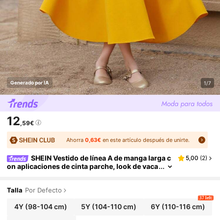
Generado por IA
1/7
12
,59€
Ahorra
0,63€
en este artículo después de unirte.
SHEIN Vestido de línea A de manga larga c
5,00
(
2
)
on aplicaciones de cinta parche, look de vaca
ciones para niñas jóvenes
Talla
Por Defecto
37 left
4Y
(98-104 cm)
5Y
(104-110 cm)
6Y
(110-116 cm)