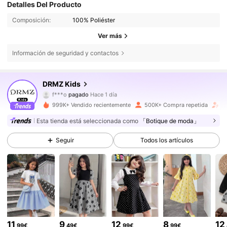
Detalles Del Producto
Composición:
100% Poliéster
Ver más
Información de seguridad y contactos
180K Seguidores
4,85
DRMZ Kids
f***o
pagado
Hace 1 día
a***8
seguido hace
Hace 4 horas
999K+ Vendido recientemente
500K+ Compra repetida
A
180K Seguidores
4,85
Esta tienda está seleccionada como
「Botique de moda」
Seguir
Todos los artículos
180K Seguidores
4,85
180K Seguidores
4,85
180K Seguidores
4,85
11
9
12
8
12
,99€
,49€
,99€
,99€