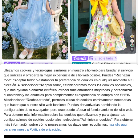
19
8
Elladie kids
SHEIN Elladie kids Vesti
MODELY Kids
Almacén UE
do casual y elegante para niñas co
10
SHEIN Vestido de malla
Almacén UE
Utilizamos cookies y tecnologías similares en nuestro sitio web para brindar el servicio
,58€
n estampado floral, cuello redondo,
azul con perlas para niñas, adecua
#4 Más vendidos
en Azul Vestidos para niñas
que solicitas y ofrecerte la mejor experiencia de sitio web posible. Puedes "Rechazar
mangas de vuelo, espalda hueca, la
do para el uso diario de los niños, h
todo", "Aceptar todo" o establecer tu preferencia de cookies en cualquier momento a tu
zo decorativo en la cintura, volante
13
echo de tela de gasa azul claro, de
,02€
elección. Al seleccionar "Aceptar todo", estableceremos todas las cookies opcionales,
s en el bajo, adecuado para vacaci
corado con acentos de perlas, dobl
ones/viajes en verano. Vestido flora
que nos ayudan a analizar el tráfico, ofrecer funcionalidades mejoradas y personalizar
adillo con volantes multicapa, estilo
l con lazo amarillo para niñas, vesti
el contenido y los anuncios para complementar tu experiencia de compra con SHEIN.
dulce y soñador; presenta una gran
do floral para niñas, vestido floral p
decoración de lazo en los hombros,
Al seleccionar "Rechazar todo", permites el uso de cookies estrictamente necesarias
ara niña pequeña, vestido con lazo
diseño de espalda abierta, combina
que hacen que nuestro sitio web funcione. Puedes desactivarlas cambiando la
para niñas en verano y vacaciones
elementos lindos y elegantes. Adec
configuración de tu navegador, pero esto puede afectar el funcionamiento del sitio web.
uado para fiestas de cumpleaños, r
Para obtener más información sobre las cookies que utilizamos y para ajustar tus
ecitales de piano, vestidos de niña
configuraciones de cookies opcionales, selecciona "Administrar cookies". Para obtener
de las flores en bodas y otras ocasi
más información sobre cómo procesamos los datos que recopilamos,
haz clic aquí
ones formales o semiformales, con
para ver nuestra Política de privacidad.
un diseño de "princesa".