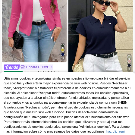
27
Linhara CURVE
9
Linhara CURVE Cárdiga
Almacén UE
15
n diario de una sola tonalidad de ma
Dazy CURVE
Utilizamos cookies y tecnologías similares en nuestro sitio web para brindar el servicio
,99€
nga larga para mujer de tallas grand
que solicitas y ofrecerte la mejor experiencia de sitio web posible. Puedes "Rechazar
Dazy Plus Blusa de punt
Almacén UE
es, para el invierno
15
o holgada de unicolor con cuello m
todo", "Aceptar todo" o establecer tu preferencia de cookies en cualquier momento a tu
,83€
edio abierto y manga corta, adecua
elección. Al seleccionar "Aceptar todo", estableceremos todas las cookies opcionales,
da para primavera y verano, talla gr
que nos ayudan a analizar el tráfico, ofrecer funcionalidades mejoradas y personalizar
ande
el contenido y los anuncios para complementar tu experiencia de compra con SHEIN.
Al seleccionar "Rechazar todo", permites el uso de cookies estrictamente necesarias
que hacen que nuestro sitio web funcione. Puedes desactivarlas cambiando la
configuración de tu navegador, pero esto puede afectar el funcionamiento del sitio web.
Para obtener más información sobre las cookies que utilizamos y para ajustar tus
configuraciones de cookies opcionales, selecciona "Administrar cookies". Para obtener
más información sobre cómo procesamos los datos que recopilamos,
haz clic aquí