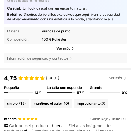
Creado basado en los detalles
Casual:
Un look casual con un encanto natural.
Bolsillo:
Diseños de bolsillos exclusivos que equilibran la capacidad
de almacenamiento con una estética a la moda, adaptándose a la
perfección a cualquier ocasión.
Material:
Prendas de punto
Composición:
100% Poliéster
Ver más
Información de seguridad y contactos
4,75
(1000+)
Ver más
Pequeña
La talla corresponde
Grande
13%
87%
0%
sin olor
(19)
mantiene el calor
(10)
impresionante
(7)
m***m
Color: Rojo / Talla: 1XL
Calidad del producto:
buena
Fiel a las imágenes del
producto:
si
Descripción del aroma:
sin
olor
Ajuste:
es