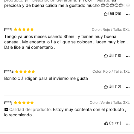
preciosa
y
de
buena
calida
me
a
gustado
mucho
😍😍😍😍😍😍
😍😍😍😍😍😍😍😍😍😍😍😍😍😍😍😍😍😍😍😍😍😍😍😍😍😍😍
Útil
(29)
😍😍😍
l***l
Color: Rojo / Talla: 0XL
Tengo
ya
unos
meses
usando
Shein
,
y
tienen
muy
buena
canaaa
.
Me
encanta
lo
f
á
cil
que
se
colocan
,
lucen
muy
bien
.
Dale
like
a
mi
comentario
.
Útil
(18)
l***a
Color: Rojo / Talla: 1XL
Bonito
c
á
rdigan
para
el
invierno
me
gusta
Útil
(12)
i***j
Color: Verde / Talla: 3XL
Calidad del producto:
Estoy
muy
contenta
con
el
producto
,
lo
recomiendo
.
Útil
(11)
1M Seguidores
4,81