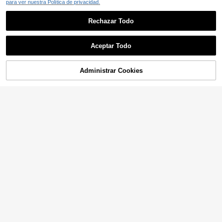
para ver nuestra Política de privacidad.
Rechazar Todo
Aceptar Todo
Administrar Cookies
AÑADIR A LA BOLSA