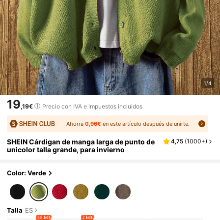
1/4
19
,19€
Precio con IVA e impuestos incluidos
Ahorra
0,96€
en este artículo después de unirte.
SHEIN Cárdigan de manga larga de punto de
4,75
(
1000+
)
unicolor talla grande, para invierno
Color: Verde
Talla
ES
18 left
2 left