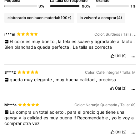
Pequeña
La talla corresponde
Grande
3%
96%
1%
elaborado con buen material
(100+)
lo volveré a comprar
(4)
i***m
Color: Burdeos / Talla: L
El
color
es
muy
bonito
,
la
tela
es
suave
y
agradable
al
tacto
.
Bien
planchada
queda
perfecta
.
La
talla
es
correcta
Útil
(9)
3***2
Color: Café integral / Talla: M
queda
muy
elegante
,
muy
buena
calidad
,
preciosa
Útil
(3)
M***a
Color: Naranja Quemada / Talla: XS
La
compra
un
total
acierto
,
para
el
precio
que
tiene
una
ganga
y
la
calidad
es
muy
buena
!!
Recomendable
,
yo
lo
voy
a
comprar
otra
vez
Útil
(2)