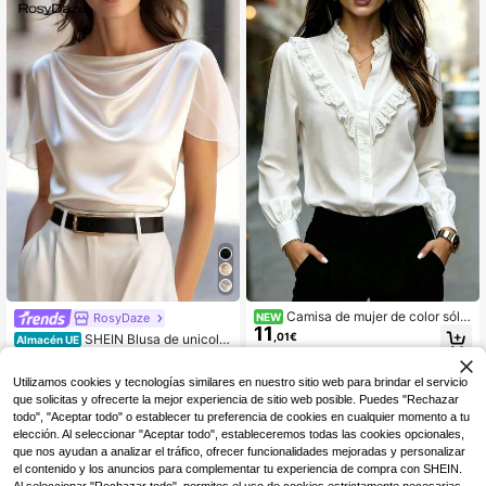
a ir al trabajo, uso diario, invierno, pr
imavera, otoño, reuniones, negocia
ciones de negocios, oficina, citas, g
alas, graduaciones, uniformes de m
aestros urbanos, atuendos navideñ
os y de Año Nuevo, reuniones casu
ales, viajes, pulida, elegante, minim
alista, de alta gama, poderosa, atue
ndo para todas las estaciones
Camisa de mujer de color sólid
RosyDaze
NEW
11
o con cuello de volantes, botones d
,01€
SHEIN Blusa de unicolor
Almacén UE
elanteros y cuello alto, top con ador
8
plisada, versátil y casual para uso d
,49€
no en el pecho para oficina, uso dia
iario, blusa blanca de verano transp
rio, hogar, vacaciones, días festivo
Utilizamos cookies y tecnologías similares en nuestro sitio web para brindar el servicio
arente, blusa blanca elegante de m
s, primavera, verano, otoño e invier
alla transparente, blusas elegantes
que solicitas y ofrecerte la mejor experiencia de sitio web posible. Puedes "Rechazar
no
y clásicas para mujer, blusas formal
todo", "Aceptar todo" o establecer tu preferencia de cookies en cualquier momento a tu
es para mujer, blusas de manga cort
elección. Al seleccionar "Aceptar todo", estableceremos todas las cookies opcionales,
a para mujer, blusas de verano para
que nos ayudan a analizar el tráfico, ofrecer funcionalidades mejoradas y personalizar
mujer, blusas casuales para mujer
el contenido y los anuncios para complementar tu experiencia de compra con SHEIN.