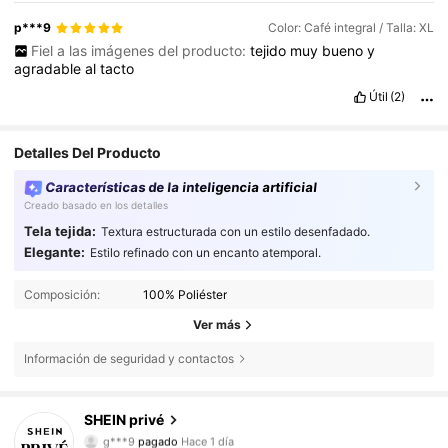
p***9
Color: Café integral / Talla: XL
Fiel a las imágenes del producto:
tejido
muy
bueno
y
agradable
al
tacto
Útil
(2)
Detalles Del Producto
Características de la inteligencia artificial
Creado basado en los detalles
Tela tejida:
Textura estructurada con un estilo desenfadado.
Elegante:
Estilo refinado con un encanto atemporal.
Composición:
100% Poliéster
Ver más
Información de seguridad y contactos
1.1M Seguidores
4,85
SHEIN privé
g***9
pagado
Hace 1 día