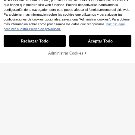
Al seleccionar "Rechazar todo", permites el uso de cookies estrictamente necesarias
que hacen que nuestro sitio web funcione. Puedes desactivarlas cambiando la
configuración de tu navegador, pero esto puede afectar el funcionamiento del sitio web.
Para obtener más información sobre las cookies que utilizamos y para ajustar tus
configuraciones de cookies opcionales, selecciona "Administrar cookies". Para obtener
más información sobre cómo procesamos los datos que recopilamos,
haz clic aquí
para ver nuestra Política de privacidad.
Rechazar Todo
Aceptar Todo
9
Administrar Cookies
COMPRAR AHORA
AÑADIR A LA BOLSA
Muvela Blusa de moda
Almacén UE
12
con cuello redondo, manga corta y
,25€
#ambientededineroantiguo
abotonadura sencilla, en tejido jacq
BizChic Blusa de satén de manga c
uard con estampado floral
9
orta con cuello redondo y manga ab
,99€
ullonada de unicolor, plisada, elega
nte para oficina, casual de negocio
s, camisa formal para damas