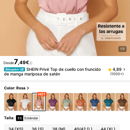
1/5
7
,49€
Desde
SHEIN Privé Top de cuello con fruncido
4,89
Almacén UE
de manga mariposa de satén
(1000+)
Color: Rosa
Talla
:
ES
Estándar
34
(XS)
36
(S)
38
(M)
40/42
(L)
44
(XL)