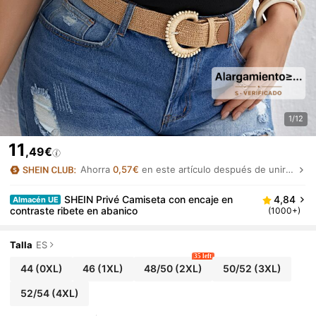
1/12
11
,49€
Ahorra
0,57€
en este artículo después de unirte.
SHEIN Privé Camiseta con encaje en
4,84
Almacén UE
contraste ribete en abanico
(1000+)
Talla
ES
35 left
44
(0XL)
46
(1XL)
48/50
(2XL)
50/52
(3XL)
52/54
(4XL)