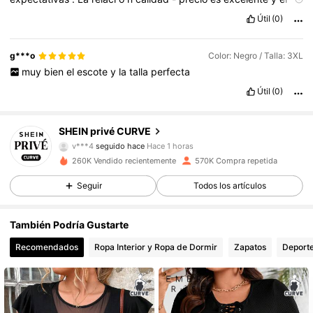
env
í
o
fue
r
á
pido
.
Sin
duda
,
repetir
é
la
compra
Útil
(0)
g***o
Color: Negro / Talla: 3XL
muy
bien
el
escote
y
la
talla
perfecta
Útil
(0)
240K Seguidores
4,83
SHEIN privé CURVE
v***4
seguido hace
Hace 1 horas
260K Vendido recientemente
570K Compra repetida
240K Seguidores
4,83
Seguir
Todos los artículos
240K Seguidores
4,83
También Podría Gustarte
Recomendados
Ropa Interior y Ropa de Dormir
Zapatos
Deporte
240K Seguidores
4,83
240K Seguidores
4,83