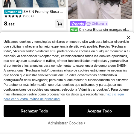
SHEIN Frenchy Blusa ne
Almacén UE
gra de corte slim con cuello de enc
(500+)
aje, elegante y romántica, de estilo
8
Chikora
bohemio minimalista, para tallas gra
,99€
ndes, para el verano
Chikora Blusa sin mangas eleg
NEW
ante de talla grande con patchwork
12
,49€
de encaje para ir al trabajo
Utilizamos cookies y tecnologías similares en nuestro sitio web para brindar el servicio
que solicitas y ofrecerte la mejor experiencia de sitio web posible. Puedes "Rechazar
todo", "Aceptar todo" o establecer tu preferencia de cookies en cualquier momento a tu
elección. Al seleccionar "Aceptar todo", estableceremos todas las cookies opcionales,
que nos ayudan a analizar el tráfico, ofrecer funcionalidades mejoradas y personalizar
el contenido y los anuncios para complementar tu experiencia de compra con SHEIN.
Al seleccionar "Rechazar todo", permites el uso de cookies estrictamente necesarias
que hacen que nuestro sitio web funcione. Puedes desactivarlas cambiando la
configuración de tu navegador, pero esto puede afectar el funcionamiento del sitio web.
Para obtener más información sobre las cookies que utilizamos y para ajustar tus
configuraciones de cookies opcionales, selecciona "Administrar cookies". Para obtener
más información sobre cómo procesamos los datos que recopilamos,
haz clic aquí
para ver nuestra Política de privacidad.
4
Rechazar Todo
Aceptar Todo
Ahorro de 4,51€
Vibekara
Administrar Cookies
COMPRAR AHORA
AÑADIR A LA BOLSA
Ahorro de 4,73€
Vibekara Camiseta de fi
Almacén UE
esta elegante vintage sexy y linda c