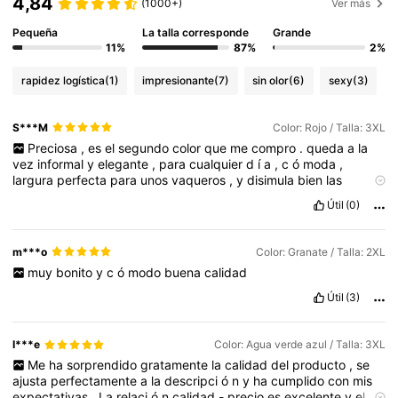
4,84
(1000+)
Ver más
Pequeña
La talla corresponde
Grande
11%
87%
2%
rapidez logística
(1)
impresionante
(7)
sin olor
(6)
sexy
(3)
S***M
Color: Rojo / Talla: 3XL
Preciosa
,
es
el
segundo
color
que
me
compro
.
queda
a
la
vez
informal
y
elegante
,
para
cualquier
d
í
a
,
c
ó
moda
,
largura
perfecta
para
unos
vaqueros
,
y
disimula
bien
las
lorcitas
.
Buena
elecci
ó
n
.
Útil
(0)
m***o
Color: Granate / Talla: 2XL
muy
bonito
y
c
ó
modo
buena
calidad
Útil
(3)
I***e
Color: Agua verde azul / Talla: 3XL
Me
ha
sorprendido
gratamente
la
calidad
del
producto
,
se
ajusta
perfectamente
a
la
descripci
ó
n
y
ha
cumplido
con
mis
expectativas
.
La
relaci
ó
n
calidad
-
precio
es
excelente
y
el