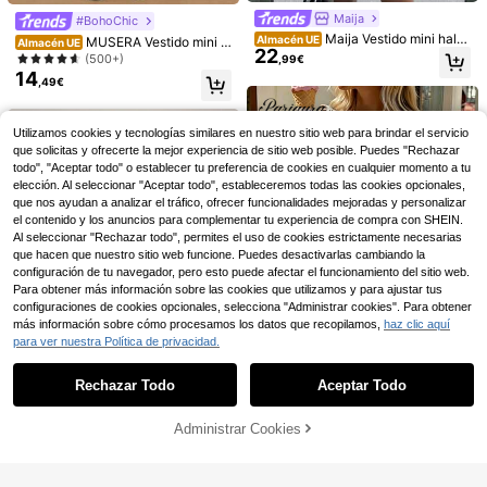
Maija
#BohoChic
Maija Vestido mini halte
Ahorro de 0,34€
Almacén UE
MUSERA Vestido mini d
Almacén UE
Auriculares inalámbricos Bluetooth
22
r con cuentas y espalda descubiert
e punto con cuello en pico, manga l
(500+)
5.3 con sonido estéreo real, graves
,99€
22 Left
10/20 piezas Almohadillas absorbe
a para vacaciones casual de mujer
arga acampanada y silueta evasé p
profundos y alta fidelidad, micrófon
14
6
ntes de sudor para sujetador de muj
,49€
37 Left
,78€
-7%
7,32€
ara vacaciones de primavera y ver
o incorporado, emparejamiento rápi
er, de unicolor, accesorios para suje
ano, vestido de caída de la cintura
4
do, señal estable, diseño resistente
,43€
-7%
4,77€
tador deportivo, lencería cómoda |
para fiesta en Ibiza, país occidenta
al sudor, adecuados para deportes, l
Almohadillas de unicolor | Material t
l, rave, fiesta blanca, elegante, des
Utilizamos cookies y tecnologías similares en nuestro sitio web para brindar el servicio
lamadas de trabajo y música, comp
ranspirable
pedida de soltera, boda
atibles con todos los teléfonos inteli
que solicitas y ofrecerte la mejor experiencia de sitio web posible. Puedes "Rechazar
gentes
todo", "Aceptar todo" o establecer tu preferencia de cookies en cualquier momento a tu
elección. Al seleccionar "Aceptar todo", estableceremos todas las cookies opcionales,
que nos ayudan a analizar el tráfico, ofrecer funcionalidades mejoradas y personalizar
el contenido y los anuncios para complementar tu experiencia de compra con SHEIN.
Al seleccionar "Rechazar todo", permites el uso de cookies estrictamente necesarias
que hacen que nuestro sitio web funcione. Puedes desactivarlas cambiando la
configuración de tu navegador, pero esto puede afectar el funcionamiento del sitio web.
Para obtener más información sobre las cookies que utilizamos y para ajustar tus
configuraciones de cookies opcionales, selecciona "Administrar cookies". Para obtener
más información sobre cómo procesamos los datos que recopilamos,
haz clic aquí
para ver nuestra Política de privacidad.
Mostrar artículos similares con stock
Ver todo
1 pieza Parasol universal para coch
7
2
e, protección solar mejorada para c
Rechazar Todo
Aceptar Todo
Lo sentimos, este producto está agotado.
,98€
oche, fácil de instalar y plegable pa
#vestidosdeverano
ra almacenamiento, adecuado para
Administrar Cookies
sedán, SUV y camión, dispositivo d
AGOTADO
Pariaura Vestido mini el
Almacén UE
BamGleam
8
e protección parasol resistente al c
egante y casual de vacaciones con
#4 Más vendidos
en Lechuguilla Vestidos De Mujer
BamGleam Vestido mini de cuello r
alor, esencial para el coche en vera
lazo y estampado de cuadros para
8
edondo con lazo, estilo sexy y delic
Allurite
12 Left
,05€
-38%
12,99€
no
mujer, conjunto de atuendo de vera
ado, en colores contrastantes, para