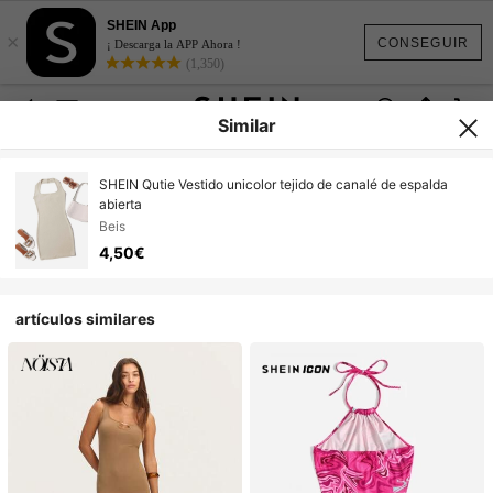
SHEIN App
×
CONSEGUIR
¡ Descarga la APP Ahora !
(1,350)
Similar
SHEIN Qutie Vestido unicolor tejido de canalé de espalda
abierta
Beis
4,50€
artículos similares