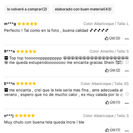
lo volveré a comprar
(2)
elaborado con buen material
(43)
1.4M Seguidores
4,86
m***g
Color: Albaricoque / Talla: L
Perfecto
!
Tal
como
en
la
foto
,
buena
calidad
💕💕💕💕💕
1.4M Seguidores
4,86
Útil
(3)
R***a
Color: Amarillo / Talla: S
1.4M Seguidores
4,86
Top
top
tooooooppppppppp
🤩🤩🤩🤩🤩🤩🤩🤩🤩🤩🤩🤩🤩🤩🤩🤩🤩
🤩
me
queda
estupendoooooooo
me
encanta
gracias
Shein
🥰🥰🥰
🥰🥰🥰🥰
y
tiene
una
estupenda
calidad
amoooooo
😘😘😘🥰🥰🥰
Útil
(2)
1.4M Seguidores
4,86
E***n
Color: Albaricoque / Talla: XS
me
encanta
,
crei
que
la
tela
seria
mas
fina
,
ams
adecuada
al
verano
,
espero
que
no
de
mucho
calor
,
es
muy
calada
por
lo
que
dudo
que
no
transparente
Útil
(1)
n***j
Color: Albaricoque / Talla: S
Muy
chulo
con
buena
tela
queda
incre
í
ble
Útil
(1)