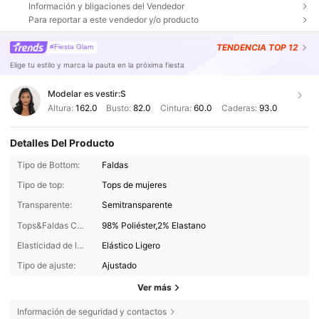
Información y bligaciones del Vendedor
Para reportar a este vendedor y/o producto
TENDENCIA
TOP 12
#Fiesta Glam
Elige tu estilo y marca la pauta en la próxima fiesta
Modelar es vestir:
S
Altura:
162.0
Busto:
82.0
Cintura:
60.0
Caderas:
93.0
Detalles Del Producto
Tipo de Bottom:
Faldas
Tipo de top:
Tops de mujeres
Transparente:
Semitransparente
Tops&Faldas Composición:
98% Poliéster,2% Elastano
Elasticidad de la tela:
Elástico Ligero
Tipo de ajuste:
Ajustado
Ver más
Información de seguridad y contactos