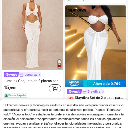
Lumalex
Lumalex Conjunto de 2 piezas para mujer: Top cropped con cuello de U y giro, y falda ajustado con volantes y cintura baja
Ahorro de 0,76€
15
,99€
Slaydiva
Envío Rápido
Slaydiva Set de 2 piezas para vacaciones y fiestas en la playa, con top bandeau y falda maxi de cintura alta con volantes y textura para mujer, conjunto blanco para curvas
-4%
28 Left
Utilizamos cookies y tecnologías similares en nuestro sitio web para brindar el servicio
17
que solicitas y ofrecerte la mejor experiencia de sitio web posible. Puedes "Rechazar
,73€
18,49€
todo", "Aceptar todo" o establecer tu preferencia de cookies en cualquier momento a tu
Envío Rápido
elección. Al seleccionar "Aceptar todo", estableceremos todas las cookies opcionales,
que nos ayudan a analizar el tráfico, ofrecer funcionalidades mejoradas y personalizar