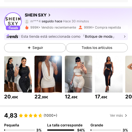
1.4M Seguidores
4,86
SHEIN SXY
m***4
seguido hace
Hace 30 minutos
d***2
está navegando
999K+ Vendido recientemente
999K+ Compra repetida
1.4M Seguidores
4,86
Esta tienda está seleccionada como
「Botique de moda」
Seguir
Todos los artículos
1.4M Seguidores
4,86
1.4M Seguidores
4,86
1.4M Seguidores
4,86
20
22
12
17
2
,49€
,99€
,49€
,49€
1.4M Seguidores
4,86
4,83
(1000+)
Ver más
Pequeña
La talla corresponde
Grande
1.4M Seguidores
4,86
3%
94%
3%