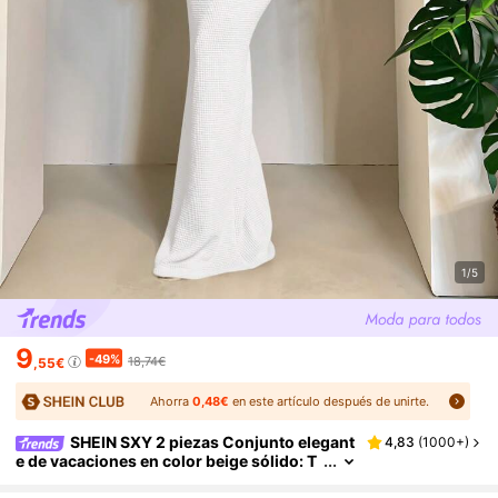
1/5
9
-49%
18,74€
,55€
Ahorra
0,48€
en este artículo después de unirte.
SHEIN SXY 2 piezas Conjunto elegant
4,83
(
1000+
)
e de vacaciones en color beige sólido: T
op con hombro asimétrico que deja la pi
el al descubierto + Falda asimétrica con cint