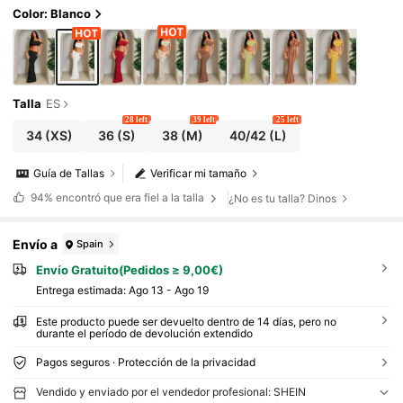
ura fruncida, Vestimenta casual de verano p
Color: Blanco
ara vacaciones
Talla
ES
28 left
39 left
25 left
34
(XS)
36
(S)
38
(M)
40/42
(L)
Guía de Tallas
Verificar mi tamaño
94%
encontró que era fiel a la talla
¿No es tu talla? Dinos
Envío a
Spain
Envío Gratuito(Pedidos ≥ 9,00€)
Entrega estimada:
Ago 13 - Ago 19
Este producto puede ser devuelto dentro de 14 días, pero no
durante el período de devolución extendido
Pagos seguros · Protección de la privacidad
Vendido y enviado por el vendedor profesional: SHEIN