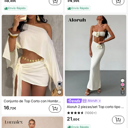
18
14
,49€
,99€
Envío Rápido
Envío Rápido
5
Aloruh
Conjunto de Top Corto con Hombro Asimétrico Texturizado Blanco & Minifalda de Cintura Alta con Lazo, Elegante y Chic para Vacaciones
Aloruh 2 piezas/set Top corto tipo bustier con estampado floral romántico sin tirantes color albaricoque + Falda floral maxi, conjunto para vacaciones en la playa para mujeres
16
,72€
(1000+)
21
,60€
Envío Rápido