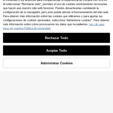
el contenido y los anuncios para complementar tu experiencia de compra con SHEIN.
Al seleccionar "Rechazar todo", permites el uso de cookies estrictamente necesarias
que hacen que nuestro sitio web funcione. Puedes desactivarlas cambiando la
configuración de tu navegador, pero esto puede afectar el funcionamiento del sitio web.
Para obtener más información sobre las cookies que utilizamos y para ajustar tus
configuraciones de cookies opcionales, selecciona "Administrar cookies". Para obtener
más información sobre cómo procesamos los datos que recopilamos,
haz clic aquí
para ver nuestra Política de privacidad.
Rechazar Todo
22
Aceptar Todo
Aloruh
Aloruh Conjunto de dos piezas para mujer con top de cuello asimétrico semitransparente de unicolor y falda larga, adecuado para vacaciones en la playa
Administrar Cookies
#8 Más vendidos
en Fiesta Trajes de dos piezas para mujer
AÑADIR A LA BOLSA
5
16
,49€
Opulessa
Envío Rápido
Opulessa Conjunto de 2 piezas de top corto de hombros descubiertos y shorts de unicolor tejido, para primavera/verano
11
,38€
Envío Rápido