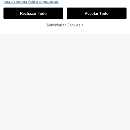
para ver nuestra Política de privacidad.
Rechazar Todo
Aceptar Todo
Administrar Cookies
AÑADIR A LA BOLSA