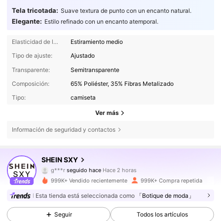
Tela tricotada:
Suave textura de punto con un encanto natural.
Elegante:
Estilo refinado con un encanto atemporal.
Elasticidad de la tela:
Estiramiento medio
Tipo de ajuste:
Ajustado
Transparente:
Semitransparente
Composición:
65% Poliéster, 35% Fibras Metalizado
Tipo:
camiseta
Ver más
Información de seguridad y contactos
1.4M Seguidores
4,86
SHEIN SXY
g***r
seguido hace
Hace 2 horas
d***2
está navegando
1.4M Seguidores
4,86
999K+ Vendido recientemente
999K+ Compra repetida
Esta tienda está seleccionada como
「Botique de moda」
1.4M Seguidores
4,86
Seguir
Todos los artículos