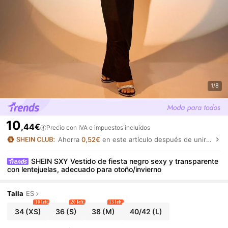
1/8
10
,44€
Precio con IVA e impuestos incluidos
Ahorra
0,52€
en este artículo después de unirte.
SHEIN SXY Vestido de fiesta negro sexy y transparente
con lentejuelas, adecuado para otoño/invierno
Talla
ES
10 left
20 left
13 left
34
(XS)
36
(S)
38
(M)
40/42
(L)