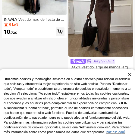
INAWLY Vestido maxi de fiesta de m
oda con contraste de encaje negro
6 Left
y ajustado
10
,72€
Dazy SPICE
DAZY Vestido largo de manga larga
con hombros descubiertos y unicol
8
,08€
-58%
19,59€
or que estiliza la figura, vestido de r
Utilizamos cookies y tecnologías similares en nuestro sitio web para brindar el servicio
opa de otoño
que solicitas y ofrecerte la mejor experiencia de sitio web posible. Puedes "Rechazar
todo", "Aceptar todo" o establecer tu preferencia de cookies en cualquier momento a tu
elección. Al seleccionar "Aceptar todo", estableceremos todas las cookies opcionales,
que nos ayudan a analizar el tráfico, ofrecer funcionalidades mejoradas y personalizar
el contenido y los anuncios para complementar tu experiencia de compra con SHEIN.
Al seleccionar "Rechazar todo", permites el uso de cookies estrictamente necesarias
que hacen que nuestro sitio web funcione. Puedes desactivarlas cambiando la
configuración de tu navegador, pero esto puede afectar el funcionamiento del sitio web.
Para obtener más información sobre las cookies que utilizamos y para ajustar tus
configuraciones de cookies opcionales, selecciona "Administrar cookies". Para obtener
más información sobre cómo procesamos los datos que recopilamos,
haz clic aquí