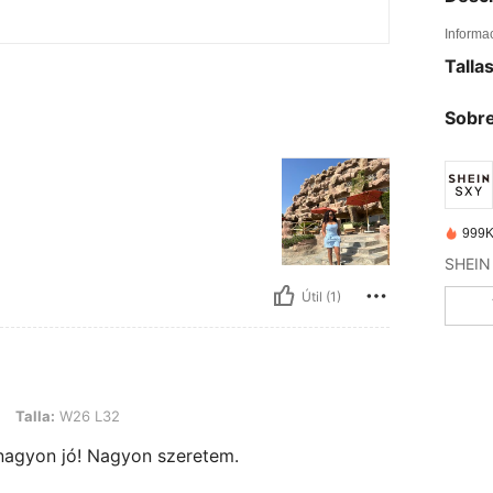
Informa
Talla
Sobre
999K
Útil (1)
26 L32
Talla:
W26 L32
 nagyon jó! Nagyon szeretem.