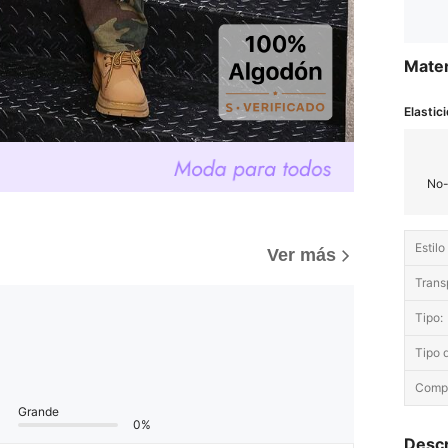
Mater
Elastici
No-
Estilo
Ver más
Trans
Tipo:
Tipo d
Compo
Grande
0%
Descr