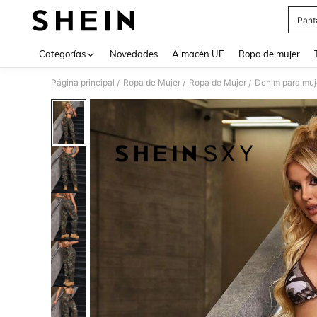
Pant
Use up 
Categorías
Novedades
Almacén UE
Ropa de mujer
Página principal
Ropa de Mujer
Ropa de Mujer
Denim para muj
/
/
/