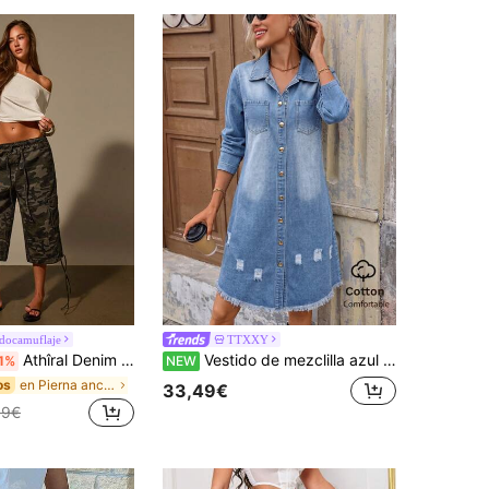
docamuflaje
TTXXY
Athîral Denim Pantalones cargo de camuflaje vintage, pantalones capri holgados de pierna ancha para verano
Vestido de mezclilla azul claro de manga larga con efecto desgastado para mujer
1%
NEW
en Pierna ancha Pantalones vaqueros
os
33,49€
99€