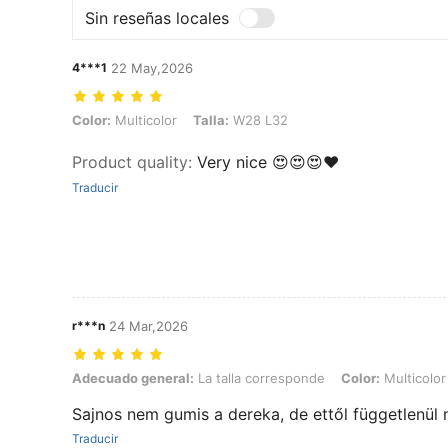
Sin reseñas locales
4***1
22 May,2026
Color: Multicolor, Talla: W28 L32
Color:
Multicolor
Talla:
W28 L32
Product quality
:
Very nice 😍😍😍❤️
Traducir
r***n
24 Mar,2026
Adecuado general: La talla corresponde, Color: Multicolor, Talla: W
Adecuado general:
La talla corresponde
Color:
Multicolor
Sajnos nem gumis a dereka, de ettől függetlenül
Traducir