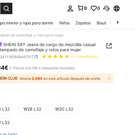
0
0
ar. Press Enter to select.
pa interior y ropa para dormir
Niños
Zapatos
Bisutería Y Accesorio
pado de camuflaje y rotos para mujer
SHEIN SXY Jeans de cargo de mezclilla casual
tampado de camuflaje y rotos para mujer
z2411160848467517
(2 Comentarios)
84€
ICE AND AVAILABILITY
Precio con IVA e impuestos incluidos
Ahorra
0,89€
en este artículo después de unirte.
 L32
W28 L32
W30 L32
 L32
a de Tallas