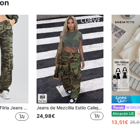
ron
4
irla Jeans vaqueros de pierna recta y floja de cintura baja para mujer con múltiples bolsillos en estilo callejero casual europeo y americano de camuflaje
Jeans de Mezclilla Estilo Callejero Americano Camuflaje Casual Moda Joven Primavera Otoño
SHEIN
Almacén UE
-
24,98€
13,51€
25,0