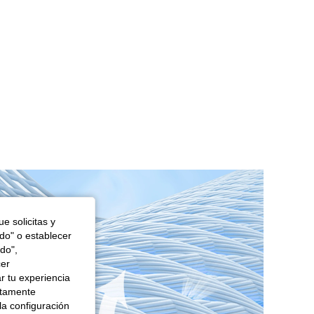
4,86
7.3K
1.4M
4,86
7.3K
1.4M
4,86
7.3K
1.4M
e solicitas y
odo" o establecer
do",
cer
r tu experiencia
ctamente
la configuración