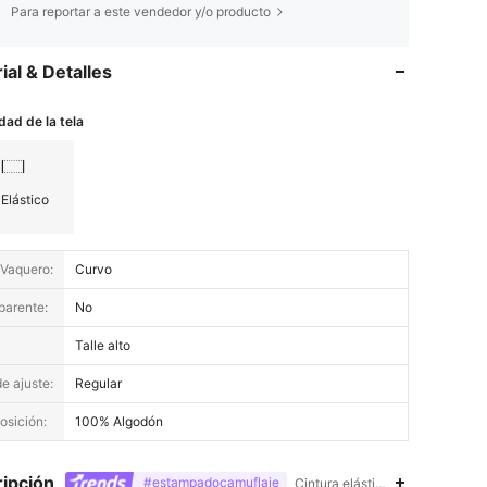
Para reportar a este vendedor y/o producto
ial & Detalles
dad de la tela
Elástico
 Vaquero:
Curvo
parente:
No
Talle alto
e ajuste:
Regular
sición:
100% Algodón
ipción
#estampadocamuflaje
Cintura elástica,Bolsillo,Espald