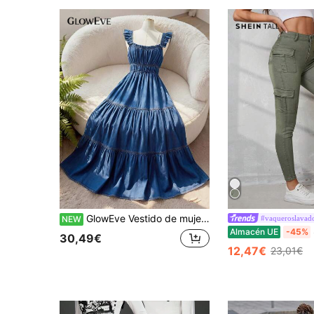
GlowEve Vestido de mujer elegante de moda para ir al trabajo, casual, cómodo, encantador, vintage, minimalista, de alta gama, romántico, para vacaciones y días festivos, de dama delicada, sin mangas, con tirantes finos, volantes, cuello cuadrado, cintura ceñida, corte en A y de mezclilla
#vaqueroslavad
NEW
S
Almacén UE
-45%
30,49€
12,47€
23,01€