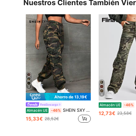
Nuestros Clientes También Vie
4
4
Ahorro de 13,19€
Fl
#estiloscargo
Almacén UE
-46%
SHEIN SXY Jeans cargo con estampado de camuflaje con bolsillo con solapa
Almacén UE
-46%
12,73€
23,58€
15,33€
28,52€