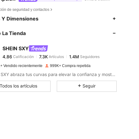
ción de seguridad y contactos
4,86
7.3K
1.4M
s Y Dimensiones
 La Tienda
4,86
7.3K
1.4M
SHEIN SXY
4,86
7.3K
1.4M
Calificación
Artículos
Seguidores
m***n
pagado
Hace 1 día
+ Vendido recientemente
999K+ Compra repetida
4,86
7.3K
1.4M
SHEIN SXY abraza tus curvas para elevar la confianza y mostrar tu lado más sexy.
Todos los artículos
Seguir
4,86
7.3K
1.4M
4,86
7.3K
1.4M
4,86
7.3K
1.4M