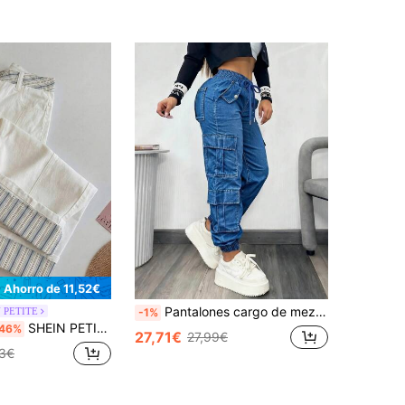
Ahorro de 11,52€
Pantalones cargo de mezclilla para mujer con cintura con cordón y bolsillos, pantalones largos casuales con elasticidad media, estilo Y2K para primavera y otoño
 PETITE
-1%
SHEIN PETITE Jeans casuales holgados de pierna ancha con rayas y bolsillos para mujeres, para mujeres de talla pequeña
46%
27,71€
27,99€
3€