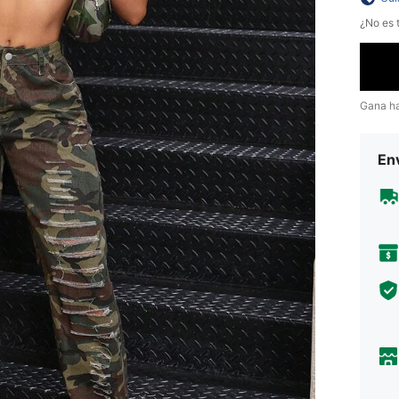
¿No es t
Gana h
Env