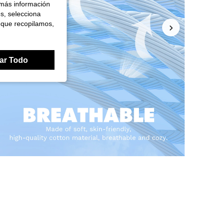
 más información
es, selecciona
 que recopilamos,
ar Todo