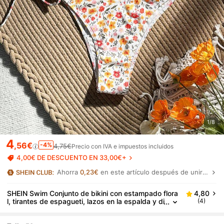
1/8
4
,56€
-4%
4,75€
Precio con IVA e impuestos incluidos
4,00€ DE DESCUENTO EN 33,00€+
Ahorra
0,23€
en este artículo después de unirte.
SHEIN Swim Conjunto de bikini con estampado flora
4,80
l, tirantes de espagueti, lazos en la espalda y di
(4)
seño separado para mujer en verano