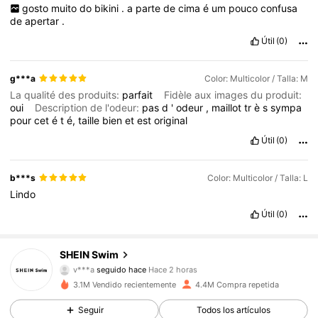
gosto
muito
do
bikini
.
a
parte
de
cima
é
um
pouco
confusa
de
apertar
.
Útil
(0)
g***a
Color: Multicolor / Talla: M
La qualité des produits:
parfait
Fidèle aux images du produit:
oui
Description de l'odeur:
pas
d
'
odeur
,
maillot
tr
è
s
sympa
pour
cet
é
t
é,
taille
bien
et
est
original
Útil
(0)
b***s
Color: Multicolor / Talla: L
Lindo
Útil
(0)
414K Seguidores
4,88
SHEIN Swim
v***a
seguido hace
Hace 2 horas
m***e
está navegando
3.1M Vendido recientemente
4.4M Compra repetida
414K Seguidores
4,88
Seguir
Todos los artículos