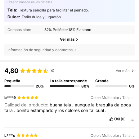
Creado basado en los detalles
Tela:
Textura sencilla para facilitar el peinado.
Dulce:
Estilo dulce y juguetón.
Composición:
82% Poliéster,18% Elastano
Ver más
Información de seguridad y contactos
4,80
(4)
Ver más
Pequeña
La talla corresponde
Grande
20%
80%
0%
b***9
Color: Multicolor / Talla: L
Calidad del producto:
buena
tela
,
aunque
la
braguita
da
poca
talla
.
bonito
estampado
y
los
colores
son
tal
cual
.
Útil
(0)
L***s
Color: Multicolor / Talla: L