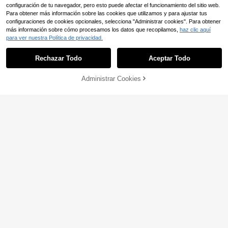
configuración de tu navegador, pero esto puede afectar el funcionamiento del sitio web.
Para obtener más información sobre las cookies que utilizamos y para ajustar tus
configuraciones de cookies opcionales, selecciona "Administrar cookies". Para obtener
más información sobre cómo procesamos los datos que recopilamos,
haz clic aquí
para ver nuestra Política de privacidad.
Rechazar Todo
Aceptar Todo
Bikini de mujer 2026 verano nuevo
9
con rayas verticales rosa & blanco,
,91€
Administrar Cookies
AÑADIR A LA BOLSA
cuello cuadrado, tirantes finos, esp
20
alda descubierta, estilo tankini fres
co y femenino de dos piezas, con la
Bikini de mujer vintage amarillo con
zo lateral, para playa & vacaciones
11
lunares, conjunto de moda casual p
,99€
en resort
ara vacaciones, playa, verano, ropa
de resort, Vacationcore