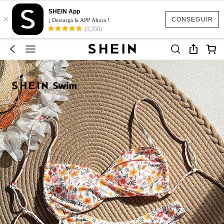
SHEIN App
×
CONSEGUIR
¡ Descarga la APP Ahora !
(1,350)