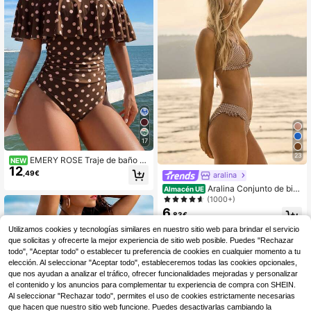
rt
aya, isla, viajes por carretera, todas
las estaciones, festivales de músic
a, vacaciones bohemias, vacacione
s bohemias, otoño relajado, bikini c
on estampado de leopardo y animal
de estilo occidental bohemio, conju
nto de bikini, traje de baño con esta
mpado animal, conjunto de bikini, c
onjunto de bikini lindo, traje de bañ
o con estampado animal
17
23
EMERY ROSE Traje de baño d
NEW
12
e una pieza para mujer con estamp
,49€
aralina
ado aleatorio de lunares, volantes,
Aralina Conjunto de biki
hombros descubiertos y fruncido lat
Almacén UE
ni triángulo con volantes de cuadro
eral, estilo boho para festival, prima
(1000+)
s de estilo occidental para vacacio
vera/verano
6
,83€
nes de verano en la playa, con bols
a de natación
Utilizamos cookies y tecnologías similares en nuestro sitio web para brindar el servicio
que solicitas y ofrecerte la mejor experiencia de sitio web posible. Puedes "Rechazar
todo", "Aceptar todo" o establecer tu preferencia de cookies en cualquier momento a tu
elección. Al seleccionar "Aceptar todo", estableceremos todas las cookies opcionales,
que nos ayudan a analizar el tráfico, ofrecer funcionalidades mejoradas y personalizar
el contenido y los anuncios para complementar tu experiencia de compra con SHEIN.
Al seleccionar "Rechazar todo", permites el uso de cookies estrictamente necesarias
que hacen que nuestro sitio web funcione. Puedes desactivarlas cambiando la