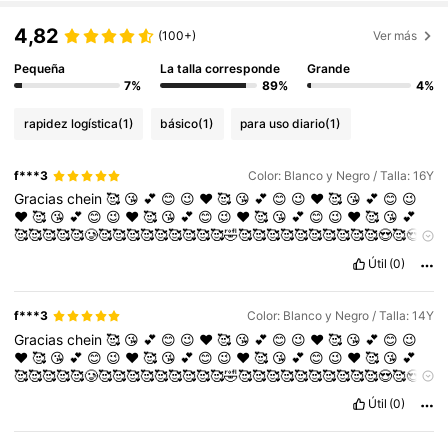
4,82
(100+)
Ver más
Pequeña
La talla corresponde
Grande
7%
89%
4%
rapidez logística
(1)
básico
(1)
para uso diario
(1)
f***3
Color: Blanco y Negro / Talla: 16Y
Gracias
chein
🥰
😘
💕
😊
😉
♥️
🥰
😘
💕
😊
😉
♥️
🥰
😘
💕
😊
😉
♥️
🥰
😘
💕
😊
😉
♥️
🥰
😘
💕
😊
😉
♥️
🥰
😘
💕
😊
😉
♥️
🥰
😘
💕
🥰🥰🥰🥰🥰🥲🥰🥰🥰🥰🥰🥰🥰🥰🥰🤣🥰🥰🥰🥰🥰🥰🥰🥰🥰🥰😍🥰😍
😍🥰🥰😍🥰🥰😍🥰🥰🥰😍😍😍😍🥰🥰😍🥰🥰😍🥰🥰🥰🥰🥰😍🥰😍😋
Útil
(0)
🥰🥰🥰🥰🥰🥰🥰🥰🥰🥰😇🥰🤣🥰🥰🥰🥰🥲🥰🥰🥰🥰🥰🥰🥰🥰🥰🥰🥰
🥰🥰🥰🥰🥰🥲🥰🥰🥰🥰🥰🥰🥰🥰🥰🥰🥰
f***3
Color: Blanco y Negro / Talla: 14Y
Gracias
chein
🥰
😘
💕
😊
😉
♥️
🥰
😘
💕
😊
😉
♥️
🥰
😘
💕
😊
😉
♥️
🥰
😘
💕
😊
😉
♥️
🥰
😘
💕
😊
😉
♥️
🥰
😘
💕
😊
😉
♥️
🥰
😘
💕
🥰🥰🥰🥰🥰🥲🥰🥰🥰🥰🥰🥰🥰🥰🥰🤣🥰🥰🥰🥰🥰🥰🥰🥰🥰🥰😍🥰😍
😍🥰🥰😍🥰🥰😍🥰🥰🥰😍😍😍😍🥰🥰😍🥰🥰😍🥰🥰🥰🥰🥰😍🥰😍😋
Útil
(0)
🥰🥰🥰🥰🥰🥰🥰🥰🥰🥰😇🥰🤣🥰🥰🥰🥰🥲🥰🥰🥰🥰🥰🥰🥰🥰🥰🥰🥰
🥰🥰🥰🥰🥰🥲🥰🥰🥰🥰🥰🥰🥰🥰🥰🥰🥰