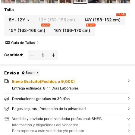
Talla
28 left
8Y
-
12Y
13Y
(152-158 cm)
14Y
(158-162 cm)
26 left
11 left
15Y
(162-166 cm)
16Y
(166-170 cm)
Guía de Tallas
Cantidad:
Envío a
Spain
Envío Gratuito(Pedidos ≥ 9,00€)
Entrega estimada:
8-11 Días Laborables
Devoluciones gratuitas en 30 días
Pagos seguros · Protección de la privacidad
Vendido y enviado por el vendedor profesional: SHEIN
Información y bligaciones del Vendedor
Para reportar a este vendedor y/o producto