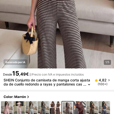
1/5
Generado por IA
15
,49€
Desde
Precio con IVA e impuestos incluidos
SHEIN Conjunto de camiseta de manga corta ajusta
4,82
da de cuello redondo a rayas y pantalones cas
(100+)
uales a juego para adolescentes, versátil y com
binable
Color: Marrón