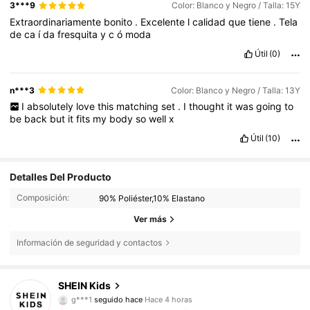
3***9
Color: Blanco y Negro / Talla: 15Y
Extraordinariamente
bonito
.
Excelente
l
calidad
que
tiene
.
Tela
de
ca
í
da
fresquita
y
c
ó
moda
Útil
(0)
n***3
Color: Blanco y Negro / Talla: 13Y
I
absolutely
love
this
matching
set
.
I
thought
it
was
going
to
be
back
but
it
fits
my
body
so
well
x
Útil
(10)
Detalles Del Producto
Composición:
90% Poliéster,10% Elastano
Ver más
Información de seguridad y contactos
808K Seguidores
4,89
SHEIN Kids
g***1
seguido hace
Hace 4 horas
h***2
está navegando