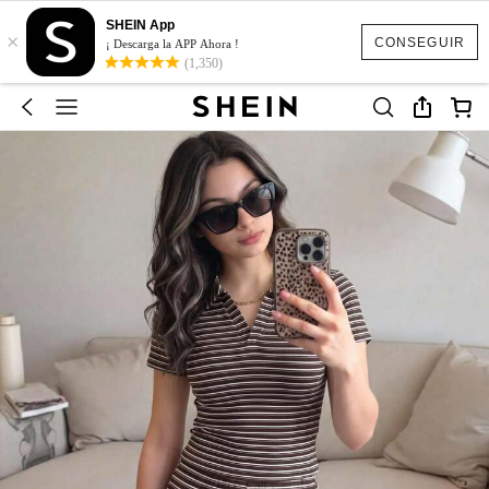
SHEIN App
×
CONSEGUIR
¡ Descarga la APP Ahora !
(1,350)