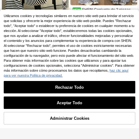
10
SHEIN Conjunto de 2 piezas p
NEW
5
ara adolescentes, que incluye una
18
Utilizamos cookies y tecnologías similares en nuestro sitio web para brindar el servicio
,99€
camiseta de manga larga casual he
que solicitas y ofrecerte la mejor experiencia de sitio web posible. Puedes "Rechazar
SHEIN Set de 2 piezas: Camiseta d
cha de tela de punto a rayas azules
e manga corta con cuello alto y text
todo", "Aceptar todo" o establecer tu preferencia de cookies en cualquier momento a tu
y blancas, perfecta para uso diario
18
,99€
ura + Pantalones casuales para ado
elección. Al seleccionar "Aceptar todo", estableceremos todas las cookies opcionales,
y salidas
lescentes
que nos ayudan a analizar el tráfico, ofrecer funcionalidades mejoradas y personalizar
el contenido y los anuncios para complementar tu experiencia de compra con SHEIN.
Al seleccionar "Rechazar todo", permites el uso de cookies estrictamente necesarias
que hacen que nuestro sitio web funcione. Puedes desactivarlas cambiando la
configuración de tu navegador, pero esto puede afectar el funcionamiento del sitio web.
Para obtener más información sobre las cookies que utilizamos y para ajustar tus
configuraciones de cookies opcionales, selecciona "Administrar cookies". Para obtener
más información sobre cómo procesamos los datos que recopilamos,
haz clic aquí
para ver nuestra Política de privacidad.
Rechazar Todo
Aceptar Todo
7
SHEIN Conjunto de cam
Administrar Cookies
Almacén UE
AÑADIR A LA BOLSA
5
iseta de manga corta casual y holg
7
,55€
ada con patrón de letras en relieve t
MODELY Kids
ridimensional de color café sólido, y
pantalones holgados casuales para
SHEIN Conjunto de camisetas para