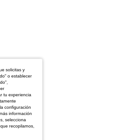
e solicitas y
odo" o establecer
do",
cer
r tu experiencia
ctamente
la configuración
 más información
es, selecciona
 que recopilamos,