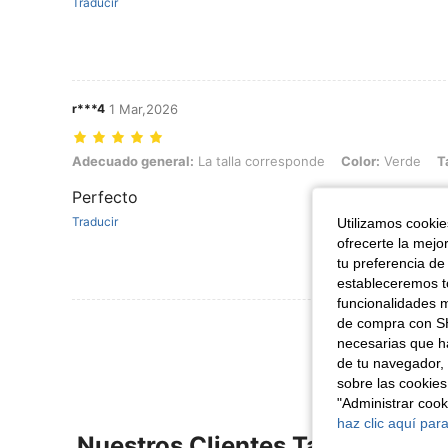
Traducir
r***4
1 Mar,2026
Adecuado general: La talla corresponde, Color: Verde, Talla: 12Y
Adecuado general:
La talla corresponde
Color:
Verde
T
Perfecto
Traducir
Utilizamos cookies
ofrecerte la mejo
tu preferencia de
estableceremos to
funcionalidades m
de compra con SH
Ver Más Re
necesarias que h
de tu navegador, 
sobre las cookies
"Administrar coo
haz clic aquí para
Nuestros Clientes También Vie