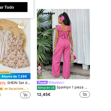
ar Todo
19
Ahorro de 7,39€
SHEIN Set de 3 piezas Mono informal con estampado floral, rayas y unicolor para niñas preadolescentes, adecuado para familias con varios niños, vacaciones en la playa, juegos al aire libre, escuela
Sparklyn
51%
Sparklyn 1 pieza Mono para niñas, diseño de espalda hueca, lazo decorativo sobredimensionado, mono con tirantes y mangas tipo spaghetti, adecuado para uso casual en primavera/verano
Almacén UE
en Vacaciones Bodys y monos para niñas preadolesce
os
12,45€
€