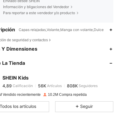
Enviado desde SHEIN
Información y bligaciones del Vendedor
Para reportar a este vendedor y/o producto
ipción
Capas relajadas,Volante,Manga con volante,Dulce
ción de seguridad y contactos
4,89
56K
808K
s Y Dimensiones
 La Tienda
4,89
56K
808K
SHEIN Kids
4,89
56K
808K
Calificación
Artículos
Seguidores
m***7
pagado
Hace 1 día
M Vendido recientemente
10.2M Compra repetida
4,89
56K
808K
Todos los artículos
Seguir
4,89
56K
808K