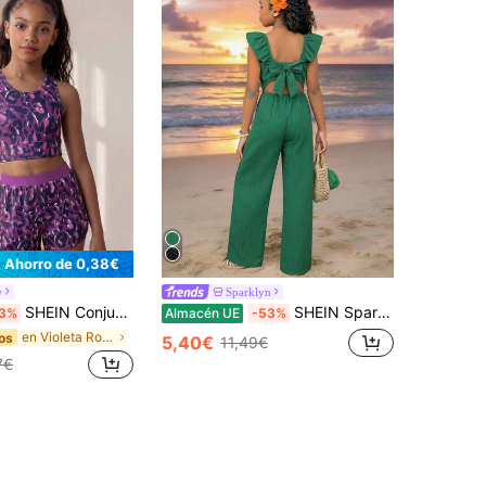
Ahorro de 0,38€
w
Sparklyn
SHEIN Conjunto deportivo de top de tirantes y shorts con estampado de camuflaje para niña preadolescente
SHEIN Sparklyn Mono sin mangas para niñas, diseño de espalda hueca, gran lazo decorativo, manga corta, adecuado para uso casual diario en primavera/verano
3%
Almacén UE
-53%
en Violeta Ropa deportiva para niñas preadolescent
os
5,40€
11,49€
7€