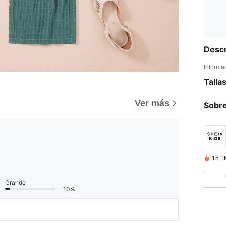
Descr
Informa
Talla
Ver más
Sobre
15.1
Grande
10%