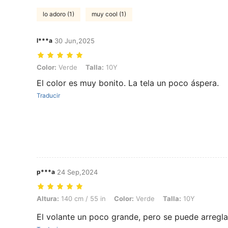
lo adoro (1)
muy cool (1)
l***a
30 Jun,2025
Color: Verde, Talla: 10Y
Color:
Verde
Talla:
10Y
El color es muy bonito. La tela un poco áspera.
Traducir
p***a
24 Sep,2024
Altura: 140 cm / 55 in, Color: Verde, Talla: 10Y
Altura:
140 cm / 55 in
Color:
Verde
Talla:
10Y
El volante un poco grande, pero se puede arregla