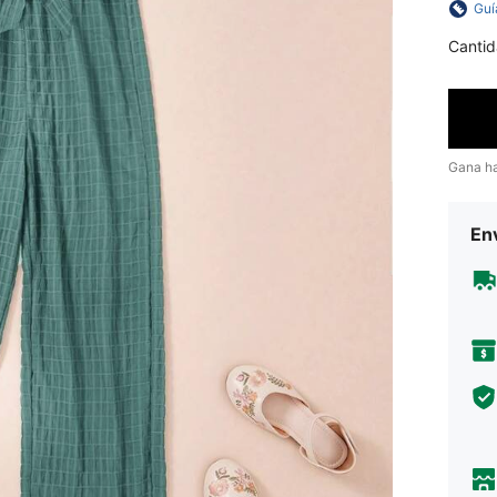
Guí
Cantid
Gana h
Env