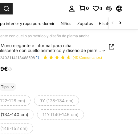
0
0
ar. Press Enter to select.
pa interior y ropa para dormir
Niños
Zapatos
Bisutería Y Accesorio
ente con cuello asimétrico y diseño de pierna ancha
Mono elegante e informal para niña
lescente con cuello asimétrico y diseño de pierna
k2403114118488598
(40 Comentarios)
59€
ICE AND AVAILABILITY
Tipo
(122-128 cm)
9Y (128-134 cm)
 (134-140 cm)
11Y (140-146 cm)
 (146-152 cm)