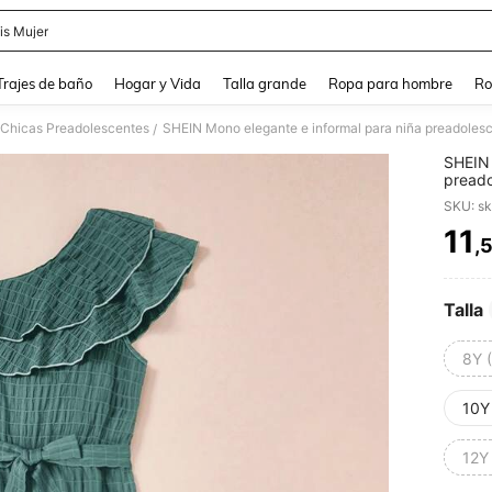
is Mujer
and down arrow keys to navigate search Búsqueda Reciente and Buscar y Encontr
Trajes de baño
Hogar y Vida
Talla grande
Ropa para hombre
Ro
 Chicas Preadolescentes
SHEIN Mono elegante e informal para niña preadolesc
/
SHEIN 
preado
ancha
SKU: s
11
,
PR
Talla
8Y 
10Y
12Y