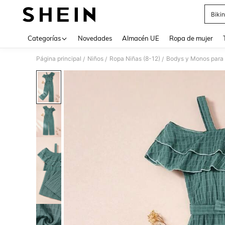
Bikin
Use up 
Categorías
Novedades
Almacén UE
Ropa de mujer
Página principal
Niños
Ropa Niñas (8-12)
Bodys y Monos para
/
/
/