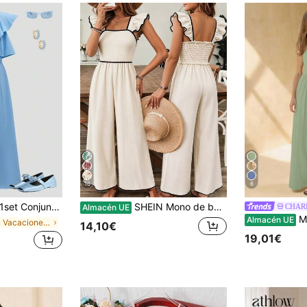
16
6
et Conjunto elegante de verano para niñas en azul claro, top con hombro oblicuo y pantalones de pierna ancha de cintura alta, conjunto fluido suave suelto y cómodo
SHEIN Mono de base beige suave con patrones florales rojo-naranja vibrantes y hojas verdes, que recuerda a un jardín primaveral animado. El escote cuadrado acentúa las líneas de los hombros y el cuello, mientras que las mangas fluidas y la silueta de pierna ancha crean un aspecto relajado pero llamativo. Adecuado para vacaciones en la playa, fiestas en el jardín o paseos por mercados artesanales, este mono emana una vibra despreocupada e inspirada en las vacaciones.
CHAR
Almacén UE
Mono vestido elegante par
Almacén UE
en Vacaciones Bodys y monos para niñas preadolesce
14,10€
19,01€