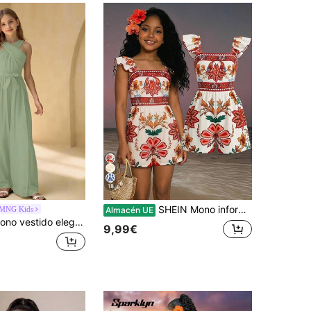
18
SHEIN Mono informal con mangas de volantes y estampado floral para niñas preadolescentes
MNG Kids
Almacén UE
a niñas con cuello redondo, sin mangas, cintura fruncida, patchwork y plisado, de tela ligera y suave, adecuado para vacaciones, graduación, regreso a la escuela, temporada de bodas, diversas fiestas de baile y ocasiones formales
9,99€