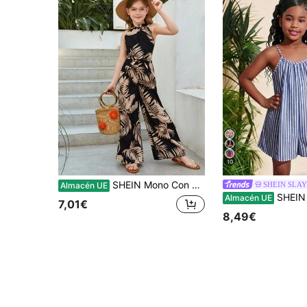
10
SHEIN Mono Con Estampado Tropical Para Chica Joven Con Cinturón, Tirantes Y Cuello Halter
SHEIN SLAY
Almacén UE
SHEIN Mono de tirantes finos a rayas verticales azul y blanco para niña preadolescente, diseño de 
Almacén UE
7,01€
8,49€