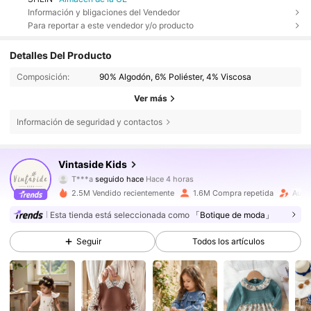
Información y bligaciones del Vendedor
Para reportar a este vendedor y/o producto
Detalles Del Producto
Composición:
90% Algodón, 6% Poliéster, 4% Viscosa
Ver más
Información de seguridad y contactos
622K Seguidores
4,89
Vintaside Kids
T***a
seguido hace
Hace 4 horas
s***n
está navegando
622K Seguidores
4,89
2.5M Vendido recientemente
1.6M Compra repetida
Aume
Esta tienda está seleccionada como
「Botique de moda」
622K Seguidores
4,89
Seguir
Todos los artículos
622K Seguidores
4,89