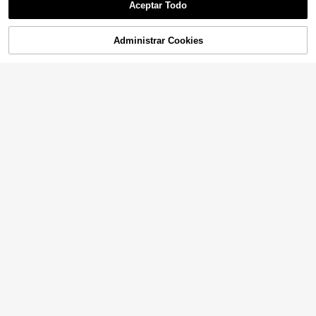
Aceptar Todo
AÑADIR A LA
Administrar Cookies
COMPRAR AHORA
BOLSA