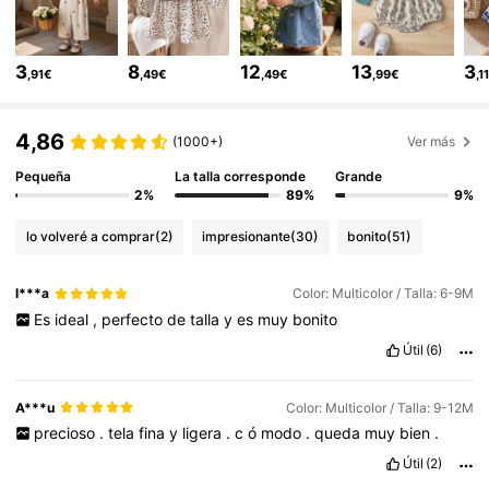
622K Seguidores
4,89
3
8
12
13
3
,91€
,49€
,49€
,99€
,1
622K Seguidores
4,89
4,86
(1000+)
Ver más
Pequeña
La talla corresponde
Grande
622K Seguidores
4,89
2%
89%
9%
lo volveré a comprar
(2)
impresionante
(30)
bonito
(51)
622K Seguidores
4,89
l***a
Color: Multicolor / Talla: 6-9M
Es
ideal
,
perfecto
de
talla
y
es
muy
bonito
622K Seguidores
4,89
Útil
(6)
622K Seguidores
4,89
A***u
Color: Multicolor / Talla: 9-12M
precioso
.
tela
fina
y
ligera
.
c
ó
modo
.
queda
muy
bien
.
Útil
(2)
622K Seguidores
4,89