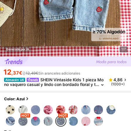
1/7
Generado por IA
12
,37€
12,49€
Sin aranceles adicionales
SHEIN Vintaside Kids 1 pieza Mo
4,86
Almacén UE
no vaquero casual y lindo con bordado floral y t
(1000+)
irantes para bebé niña, adecuado para salidas
y fiestas
Color: Azul