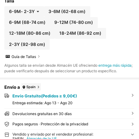
Talla
6-9M
-
2-3Y
3-6M
(62-68 cm)
6-9M
(68-74 cm)
9-12M
(74-80 cm)
12-18M
(80-86 cm)
18-24M
(86-92 cm)
2-3Y
(92-98 cm)
Guía de Tallas
​Algunos talla se envían desde Almacén UE ofreciendo
entrega más rápida
;
puede verificarlo después de seleccionar un producto específico.
Envío a
Spain
Envío Gratuito(Pedidos ≥ 9,00€)
Entrega estimada:
Ago 13 - Ago 20
Devoluciones gratuitas en 30 días
Pagos seguros · Protección de la privacidad
Vendido y enviado por el vendedor profesional:
SHEIN
Almacén de la UE