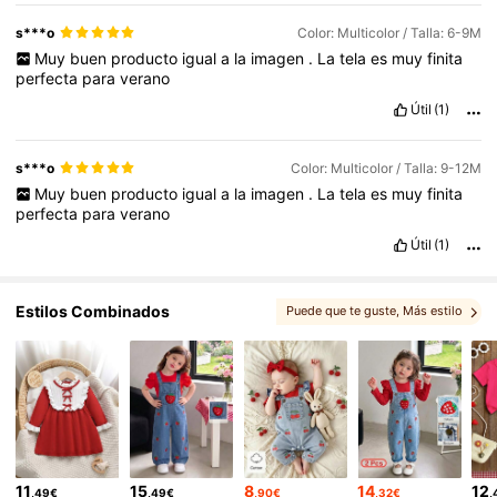
s***o
Color: Multicolor / Talla: 6-9M
Muy
buen
producto
igual
a
la
imagen
.
La
tela
es
muy
finita
perfecta
para
verano
Útil
(1)
s***o
Color: Multicolor / Talla: 9-12M
Muy
buen
producto
igual
a
la
imagen
.
La
tela
es
muy
finita
perfecta
para
verano
Útil
(1)
Estilos Combinados
Puede que te guste
, Más estilo
, Opciones coincidentes
, También te puede interesar
, Te podría gustar
11
15
8
14
12
,49€
,49€
,90€
,32€
,