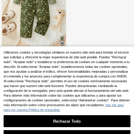
pleaños
Vintaside Kids
Utilizamos cookies y tecnologías similares en nuestro sitio web para brindar el servicio
que solicitas y ofrecerte la mejor experiencia de sitio web posible. Puedes "Rechazar
SHEIN Vintaside Kids C
Almacén UE
11
onjunto de moda para bebé niña co
todo", "Aceptar todo" o establecer tu preferencia de cookies en cualquier momento a tu
,75€
n pantalón de peto de terciopelo co
elección. Al seleccionar "Aceptar todo", estableceremos todas las cookies opcionales,
n estampado floral diminuto y top d
que nos ayudan a analizar el tráfico, ofrecer funcionalidades mejoradas y personalizar
e manga larga de cuello redondo
el contenido y los anuncios para complementar tu experiencia de compra con SHEIN.
Al seleccionar "Rechazar todo", permites el uso de cookies estrictamente necesarias
que hacen que nuestro sitio web funcione. Puedes desactivarlas cambiando la
configuración de tu navegador, pero esto puede afectar el funcionamiento del sitio web.
Para obtener más información sobre las cookies que utilizamos y para ajustar tus
configuraciones de cookies opcionales, selecciona "Administrar cookies". Para obtener
más información sobre cómo procesamos los datos que recopilamos,
haz clic aquí
para ver nuestra Política de privacidad.
Rechazar Todo