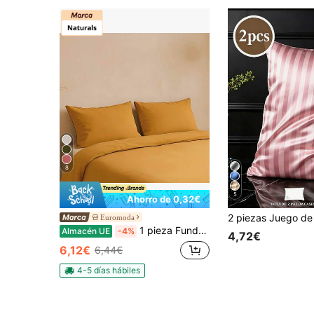
8
5
Ahorro de 0,32€
Euromoda
1 pieza Funda de Almohada Lisa 100% Algodón, Diseño Unicolor 50x75/65x65 cm, 8 Colores Disponibles, Uso Diario y Transpirable - Naturals, Fabricado en España
Almacén UE
-4%
4,72€
6,12€
6,44€
4-5 días hábiles