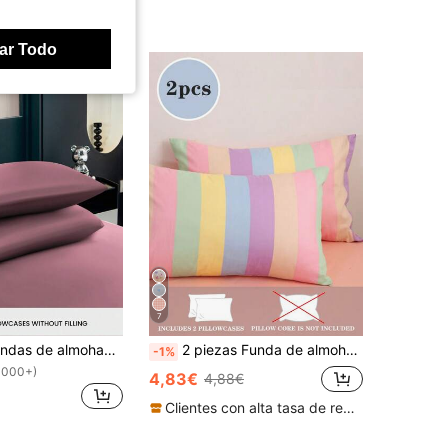
ar Todo
7
Juego de 2 fundas de almohada de satén de seda premium color pasta de judía, suaves y transpirables, resistentes a las arrugas, delicadas con el cabello y la piel, sin relleno, sedosas, súper suaves y transpirables, lavables a máquina. Cierre de sobre, frescas y cómodas, fundas de almohada súper suaves, adecuadas para camas estándar dobles, queen y sencillas. Ropa de cama para dormitorio, temporada de regreso a la escuela
2 piezas Funda de almohada cepillada con estampado fresco de rayas arcoíris para todas las estaciones para niñas, tamaño Twin Full Queen King
-1%
1000+)
4,83€
4,88€
Clientes con alta tasa de repetición