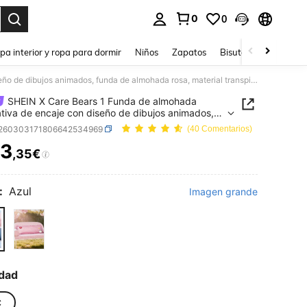
0
0
ar. Press Enter to select.
pa interior y ropa para dormir
Niños
Zapatos
Bisutería Y Accesorio
SHEIN X Care Bears 1 Funda de almohada decorativa de encaje con diseño de dibujos animados, funda de almohada rosa, material transpirable y suave, cómoda y cálida, lavable a máquina, variedad de tamaños para elegir, adecuada para diferentes almohadas, buen regalo
SHEIN X Care Bears 1 Funda de almohada
tiva de encaje con diseño de dibujos animados,
de almohada rosa, material transpirable y suave,
f260303171806642534969
(40 Comentarios)
 y cálida, lavable a máquina, variedad de
3
s para elegir, adecuada para diferentes
,35€
ICE AND AVAILABILITY
das, buen regalo
:
Azul
Imagen grande
dad
C