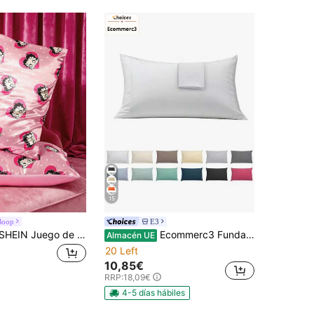
15
Boop
E3
Betty Boop x SHEIN Juego de 2 fundas de almohada de satén con personaje de dibujos animados en color rosa, material reforzado, cómodo y suave, impresión de patrones, disponible en varios tamaños, adecuado para diferentes almohadas, lavable a máquina
Ecommerc3 Funda de Almohada, Algodón, Para Camas de 90 a 150 cm, Cierre de Solapa, Gran Variedad de Colores - Envío GRATIS ✅ Entrega 24/48h a España (península)
Almacén UE
20 Left
10,85€
RRP:
18,09€
4-5 días hábiles