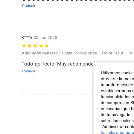
Traducir
K***y
30 Jun,2026
Adecuado general: La talla corresponde, Color: Azul, Talla: 50cm*
Adecuado general:
La talla corresponde
Color:
Azul
Tal
Todo perfecto. Muy recomendable
Traducir
Utilizamos cookies
ofrecerte la mejo
tu preferencia de
estableceremos to
funcionalidades m
Ver Más Re
de compra con SH
necesarias que h
de tu navegador, 
sobre las cookies
"Administrar coo
haz clic aquí para