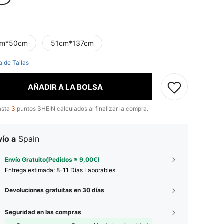
cm*50cm
51cm*137cm
a de Tallas
AÑADIR A LA BOLSA
asta
3
puntos SHEIN calculados al finalizar la compra.
ío a
Spain
Envío Gratuito(Pedidos ≥ 9,00€)
Entrega estimada:
8-11 Días Laborables
Devoluciones gratuitas en 30 días
Seguridad en las compras