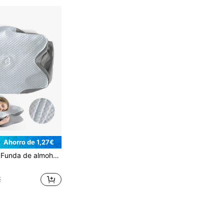
Ahorro de 1,27€
, diseño ergonómico de almohada para el cuello, tela refrescante lavable a máquina, adecuada para todas las estaciones (no incluye relleno de almohada)
€