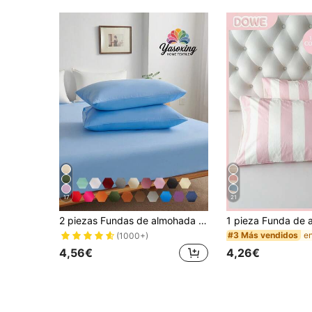
17
21
2 piezas Fundas de almohada de color azul claro ultra suaves, ligeras & transpirables, con cierre de sobre, fundas de almohada de unicolor, adecuadas para dormitorio, residencia estudiantil, temporada de regreso a la escuela y talla grande.
#3 Más vendidos
(1000+)
4,56€
4,26€