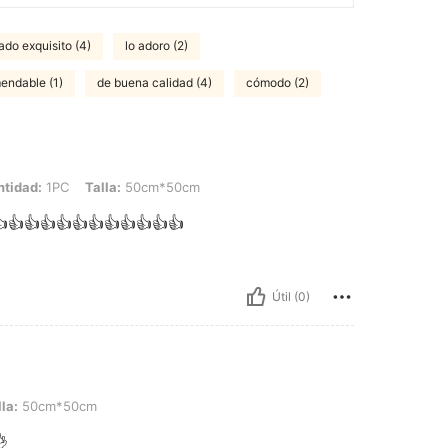
rado exquisito (4)
lo adoro (2)
endable (1)
de buena calidad (4)
cómodo (2)
C, Talla: 50cm*50cm
tidad:
1PC
Talla:
50cm*50cm
👍👍👍👍👍👍👍👍👍👍👍👍
Útil (0)
*50cm
la:
50cm*50cm
