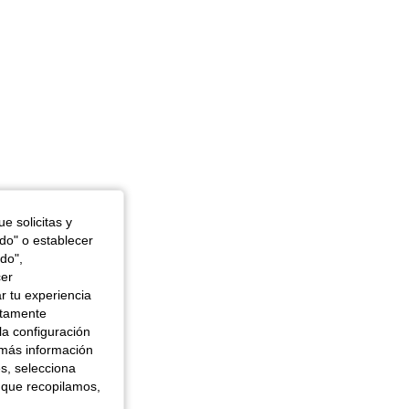
e solicitas y
odo" o establecer
do",
cer
r tu experiencia
ctamente
la configuración
 más información
es, selecciona
 que recopilamos,