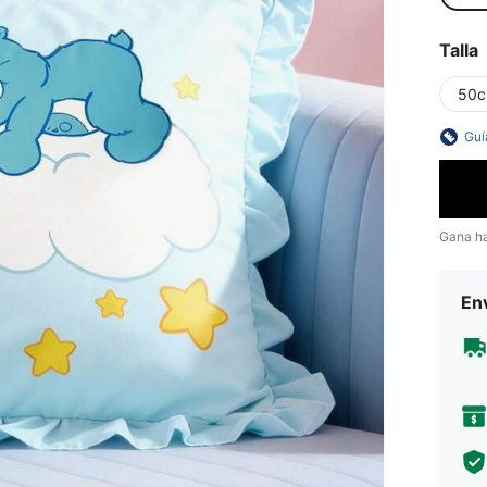
Talla
50
Guí
Gana h
Env