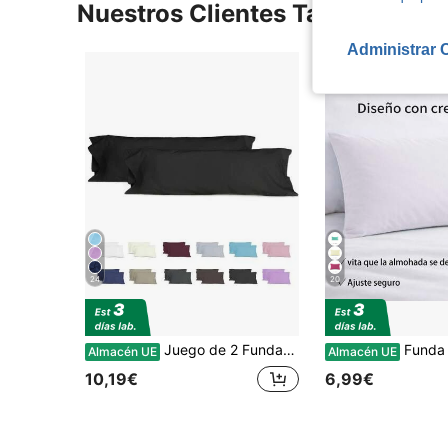
Nuestros Clientes También Vie
Administrar 
24
20
Juego de 2 Fundas Almohada - Pack de fundas Almohada para Cama ,100% Poliéster Transpirable y Suave, Abiertos por los lados. Funda para Cojines
Funda para almoahada con cr
Almacén UE
Almacén UE
10,19€
6,99€