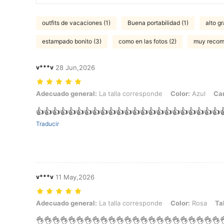
outfits de vacaciones (1)
Buena portabilidad (1)
alto g
estampado bonito (3)
como en las fotos (2)
muy recom
v***v
28 Jun,2026
Adecuado general: La talla corresponde, Color: Azul, Cantidad: 1P
Adecuado general:
La talla corresponde
Color:
Azul
Can
👍👍👍👍👍👍👍👍👍👍👍👍👍👍👍👍👍👍👍👍👍👍👍
Traducir
v***v
11 May,2026
Adecuado general: La talla corresponde, Color: Rosa, Talla: 50cm
Adecuado general:
La talla corresponde
Color:
Rosa
Tal
👌👌👌👌👌👌👌👌👌👌👌👌👌👌👌👌👌👌👌👌👌👌👌