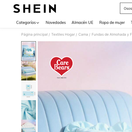
Osos
Use up 
Categorías
Novedades
Almacén UE
Ropa de mujer
Página principal
Textiles Hogar
Cama
Fundas de Almohada y 
/
/
/