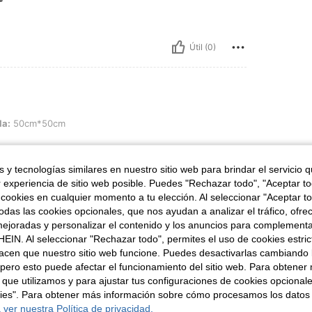
Útil (0)
50cm
la:
50cm*50cm
 y tecnologías similares en nuestro sitio web para brindar el servicio qu
r experiencia de sitio web posible. Puedes "Rechazar todo", "Aceptar t
 cookies en cualquier momento a tu elección. Al seleccionar "Aceptar to
Útil (0)
das las cookies opcionales, que nos ayudan a analizar el tráfico, ofre
ejoradas y personalizar el contenido y los anuncios para complementa
señas
EIN. Al seleccionar "Rechazar todo", permites el uso de cookies estri
acen que nuestro sitio web funcione. Puedes desactivarlas cambiando 
pero esto puede afectar el funcionamiento del sitio web. Para obtener
 que utilizamos y para ajustar tus configuraciones de cookies opcional
kies". Para obtener más información sobre cómo procesamos los datos
 ver nuestra Política de privacidad.