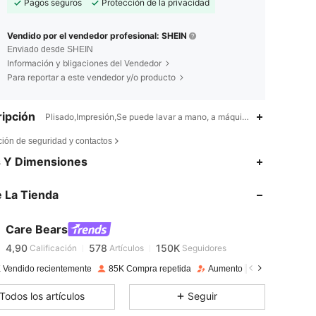
Pagos seguros
Protección de la privacidad
Vendido por el vendedor profesional: SHEIN
Enviado desde SHEIN
Información y bligaciones del Vendedor
Para reportar a este vendedor y/o producto
ipción
Plisado,Impresión,Se puede lavar a mano, a máquina, limpieza en se
ción de seguridad y contactos
s Y Dimensiones
4,90
578
150K
 La Tienda
4,90
578
150K
Care Bears
4,90
578
150K
Calificación
Artículos
Seguidores
a***o
pagado
Hace 1 día
 Vendido recientemente
85K Compra repetida
Aumento de seguidores 12
4,90
578
150K
Todos los artículos
Seguir