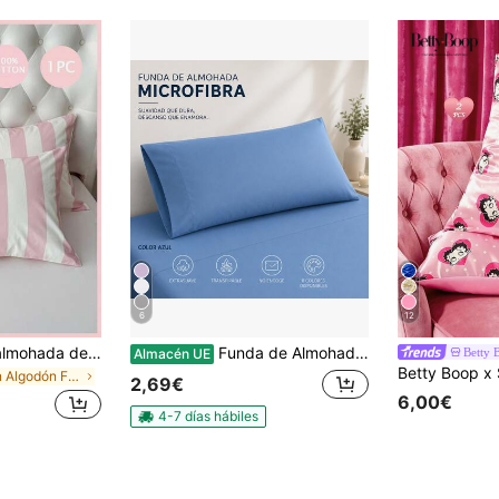
6
12
1 pieza Funda de almohada de 100% algodón puro, funda de almohada de algodón lavado, textura natural, tacto natural, suave y cómoda, funda de almohada estilo sobre, estilo minimalista
Funda de Almohada de Microfibra – Suave, Cómoda y Transpirable – Disponible en 70/90/105/135/150 cm
Betty 
Almacén UE
en Algodón Fundas de almohada y fundas de almohada
2,69€
6,00€
4-7 días hábiles