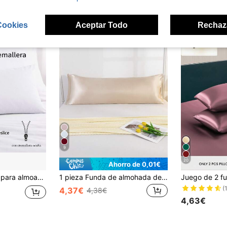
ron
Cookies
Aceptar Todo
Rechaz
9
20
Ahorro de 0,01€
emallera, Protector de almohada Poliester 100%.
1 pieza Funda de almohada de seda sintética premium de color champán sólido, suave y transpirable, con cierre de sobre, sin relleno, adecuada para cama, sofá, sala de estar, estilo campestre, tamaño 20"X54", adecuada como regalo para mujeres y hombres, inserto de almohada no incluido, lavable a máquina
(
4,37€
4,38€
4,63€