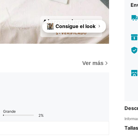
Env
Consigue el look
Ver más
Descr
Grande
2%
Informa
Talla