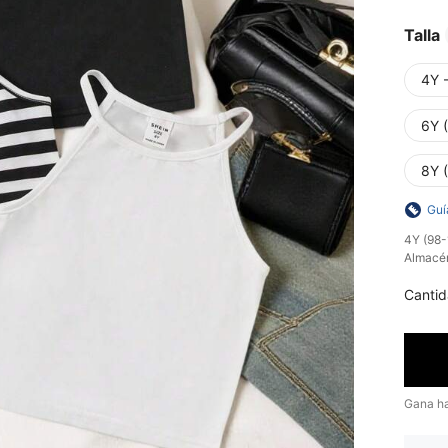
Talla
4Y 
6Y 
8Y 
Guí
​4Y (98
Almacé
Cantid
Gana h