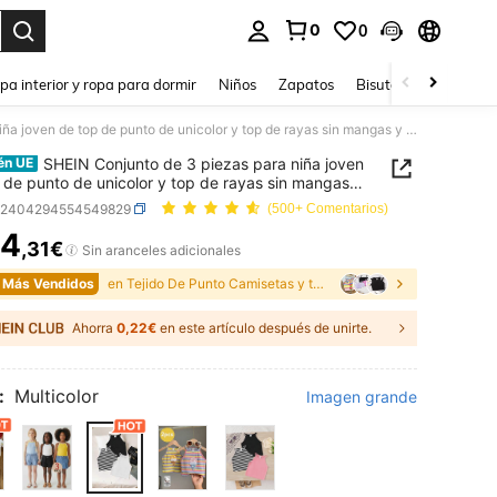
0
0
ar. Press Enter to select.
pa interior y ropa para dormir
Niños
Zapatos
Bisutería Y Accesorio
SHEIN Conjunto de 3 piezas para niña joven de top de punto de unicolor y top de rayas sin mangas y camisola
SHEIN Conjunto de 3 piezas para niña joven
én UE
 de punto de unicolor y top de rayas sin mangas y
la
k2404294554549829
(500+ Comentarios)
4
,31€
ICE AND AVAILABILITY
Sin aranceles adicionales
 Más Vendidos
en Tejido De Punto Camisetas y tops de tirantes pa
Ahorra
0,22€
en este artículo después de unirte.
:
Multicolor
Imagen grande