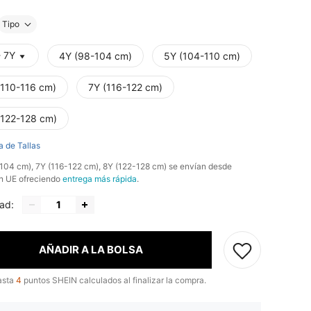
Tipo
- 7Y
4Y (98-104 cm)
5Y (104-110 cm)
(110-116 cm)
7Y (116-122 cm)
(122-128 cm)
a de Tallas
-104 cm), 7Y (116-122 cm), 8Y (122-128 cm) se envían desde
n UE ofreciendo
entrega más rápida
.
ad:
AÑADIR A LA BOLSA
asta
4
puntos SHEIN calculados al finalizar la compra.