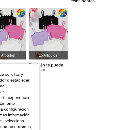
coincidentes
4,85
362
14K
 Artículos
15 Artículos
, Color: Multicolor, Talla: 6Y
tos
También te puede
interesar
e solicitas y
odo" o establecer
do",
cer
r tu experiencia
ctamente
la configuración
 más información
es, selecciona
 que recopilamos,