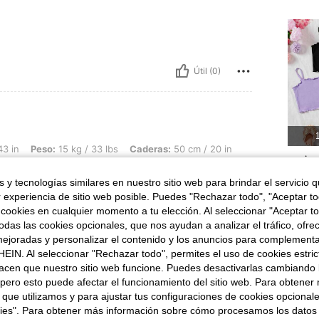
Útil (0)
1
15 kg / 33 lbs, Caderas: 50 cm / 20 in, Busto: 70 cm / 28 in, Cintura: 46 cm / 18 in
43 in
Peso:
15 kg / 33 lbs
Caderas:
50 cm / 20 in
conjun
olor
Talla:
6Y
 y tecnologías similares en nuestro sitio web para brindar el servicio qu
r experiencia de sitio web posible. Puedes "Rechazar todo", "Aceptar t
 cookies en cualquier momento a tu elección. Al seleccionar "Aceptar to
das las cookies opcionales, que nos ayudan a analizar el tráfico, ofre
ejoradas y personalizar el contenido y los anuncios para complementa
Útil (0)
EIN. Al seleccionar "Rechazar todo", permites el uso de cookies estri
acen que nuestro sitio web funcione. Puedes desactivarlas cambiando 
señas
pero esto puede afectar el funcionamiento del sitio web. Para obtener
 que utilizamos y para ajustar tus configuraciones de cookies opcional
kies". Para obtener más información sobre cómo procesamos los datos