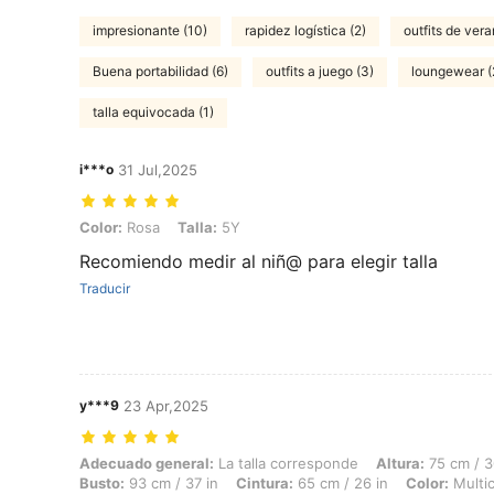
impresionante (10)
rapidez logística (2)
outfits de vera
Buena portabilidad (6)
outfits a juego (3)
loungewear (
talla equivocada (1)
i***o
31 Jul,2025
Color: Rosa, Talla: 5Y
Color:
Rosa
Talla:
5Y
Recomiendo medir al niñ@ para elegir talla
Traducir
y***9
23 Apr,2025
Adecuado general: La talla corresponde, Altura: 75 cm / 30 in, Peso: 1
Adecuado general:
La talla corresponde
Altura:
75 cm / 3
Busto:
93 cm / 37 in
Cintura:
65 cm / 26 in
Color:
Multic