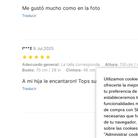
Me gustó mucho como en la foto
Traducir
l***2
9 Jul,2025
Adecuado general: La talla corresponde, Altura: 110 cm / 43 in, Peso: 
Adecuado general:
La talla corresponde
Altura:
110 cm / 
Busto:
70 cm / 28 in
Cintura:
46 cm / 18 in
Color:
Multic
Utilizamos cookies
A mi hija le encantaron! Tops super chulos!!
ofrecerte la mejo
Traducir
tu preferencia de
estableceremos to
funcionalidades m
de compra con SH
necesarias que h
Ver Más Re
de tu navegador, 
sobre las cookies
"Administrar coo