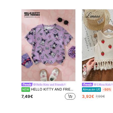
4
Hello Kitty and Friends
LMoss Kids
HELLO KITTY AND FRIENDS | SHEIN Camiseta casual de verano para niña con estampado de dibujos animados en toda la prenda
SH
NEW
Almacén UE
-50%
7,49€
3,92€
7,99€