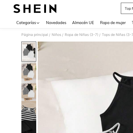
Top 
Use up 
Categorías
Novedades
Almacén UE
Ropa de mujer
Página principal
Niños
Ropa de Niñas (3-7)
Tops de Niñas (3-
/
/
/