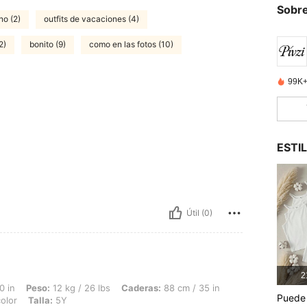
Sobre
no (2)
outfits de vacaciones (4)
2)
bonito (9)
como en las fotos (10)
99K+
ESTI
Útil (0)
2
2 kg / 26 lbs, Caderas: 88 cm / 35 in, Busto: 93 cm / 37 in, Cintura: 65 cm / 26 in,
0 in
Peso:
12 kg / 26 lbs
Caderas:
88 cm / 35 in
Puede 
olor
Talla:
5Y