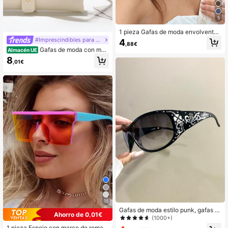
5
1 pieza Gafas de moda envolventes
Y2K, estilo futurista del milenio, gaf
#Imprescindibles para la playa
4
,88€
as de estilo europeo y americano, g
Gafas de moda con mar
Almacén UE
afas personalizadas integradas
co extra grande y lentes degradado
8
,01€
s de LINFEMAND, regalo de estilo p
ara mujer para playa, fiesta, viajes a
l aire libre, vacaciones de verano e
n la playa, al aire viajes
15
Gafas de moda estilo punk, gafas d
Ahorro de 0,01€
e moda retro, lentes de PC, patillas
(1000+)
anchas y bisagras de metal durader
1 pieza Espejo con marco de remac