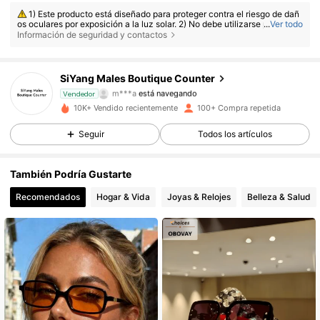
1) Este producto está diseñado para proteger contra el riesgo de dañ
os oculares por exposición a la luz solar. 2) No debe utilizarse para la ob
...
Ver todo
401 Seguidores
4,73
servación directa del sol. 3) No debe utilizarse para la protección contr
Información de seguridad y contactos
a fuentes de luz artificial, como por ejemplo, solariums. 4) No debe utiliz
arse como protección ocular contra riesgos de impacto mecánico.
401 Seguidores
4,73
SiYang Males Boutique Counter
m***a
está navegando
Vendedor
401 Seguidores
4,73
10K+ Vendido recientemente
100+ Compra repetida
Seguir
Todos los artículos
401 Seguidores
4,73
401 Seguidores
4,73
También Podría Gustarte
Recomendados
Hogar & Vida
Joyas & Relojes
Belleza & Salud
401 Seguidores
4,73
401 Seguidores
4,73
401 Seguidores
4,73
401 Seguidores
4,73