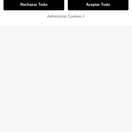
Rechazar Todo
Aceptar Todo
AÑADIR A LA
Administrar Cookies
COMPRAR AHORA
BOLSA