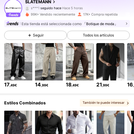
SLATEMANN
s***1
seguido hace
Hace 5 horas
b***s
está navegando
25K Seguidores
4,67
99K+ Vendido recientemente
17K+ Compra repetida
Esta tienda está seleccionada como
「Botique de moda」
25K Seguidores
4,67
Seguir
Todos los artículos
25K Seguidores
4,67
25K Seguidores
4,67
17
14
18
21
16
,49€
,99€
,49€
,99€
25K Seguidores
4,67
Estilos Combinados
También te puede interesar
, Puede que te guste
, Te podría gustar
25K Seguidores
4,67
25K Seguidores
4,67