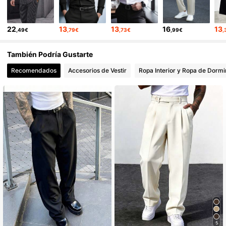
22
13
13
16
13
,49€
,79€
,73€
,99€
,
25K Seguidores
4,67
También Podría Gustarte
25K Seguidores
4,67
Recomendados
Accesorios de Vestir
Ropa Interior y Ropa de Dormi
25K Seguidores
4,67
5