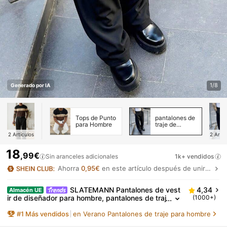
1/8
Generado por IA
Tops de Punto
pantalones de
para Hombre
traje de
hombre
2
Artículos
2
Artíc
18
,99€
Sin aranceles adicionales
1k+ vendidos
Ahorra
0,95€
en este artículo después de unirte.
SLATEMANN Pantalones de vest
4,34
Almacén UE
ir de diseñador para hombre, pantalones de traj
(1000+)
e casual formal de moda en color negro, efecto
#
1
Más vendidos
en Verano Pantalones de traje para hombre
de caída elegante, para ceremonia