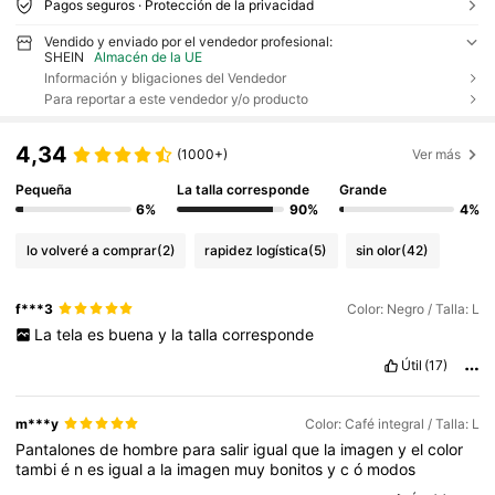
Pagos seguros · Protección de la privacidad
Vendido y enviado por el vendedor profesional:
SHEIN
Almacén de la UE
Información y bligaciones del Vendedor
Para reportar a este vendedor y/o producto
4,34
(1000+)
Ver más
Pequeña
La talla corresponde
Grande
6%
90%
4%
lo volveré a comprar
(2)
rapidez logística
(5)
sin olor
(42)
f***3
Color: Negro / Talla: L
La
tela
es
buena
y
la
talla
corresponde
Útil
(17)
m***y
Color: Café integral / Talla: L
Pantalones
de
hombre
para
salir
igual
que
la
imagen
y
el
color
tambi
é
n
es
igual
a
la
imagen
muy
bonitos
y
c
ó
modos