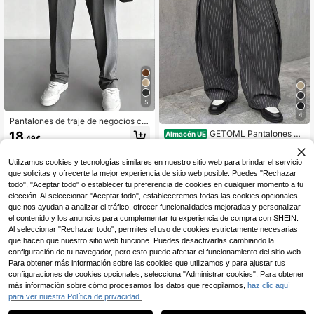
5
4
Pantalones de traje de negocios ca
suales para hombre
GETOML Pantalones de
18
Almacén UE
,49€
pierna ancha con rayas diplomática
18
,35€
s y pliegues en color carbón para h
Utilizamos cookies y tecnologías similares en nuestro sitio web para brindar el servicio
ombre, pantalones de estilo relajad
o para uso urbano
que solicitas y ofrecerte la mejor experiencia de sitio web posible. Puedes "Rechazar
todo", "Aceptar todo" o establecer tu preferencia de cookies en cualquier momento a tu
elección. Al seleccionar "Aceptar todo", estableceremos todas las cookies opcionales,
que nos ayudan a analizar el tráfico, ofrecer funcionalidades mejoradas y personalizar
el contenido y los anuncios para complementar tu experiencia de compra con SHEIN.
Al seleccionar "Rechazar todo", permites el uso de cookies estrictamente necesarias
que hacen que nuestro sitio web funcione. Puedes desactivarlas cambiando la
configuración de tu navegador, pero esto puede afectar el funcionamiento del sitio web.
Para obtener más información sobre las cookies que utilizamos y para ajustar tus
configuraciones de cookies opcionales, selecciona "Administrar cookies". Para obtener
más información sobre cómo procesamos los datos que recopilamos,
haz clic aquí
para ver nuestra Política de privacidad.