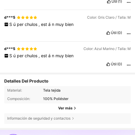
Útil
(1)
d***5
Color: Gris Claro / Talla: M
S
ú
per
chulos
,
est
á
n
muy
bien
Útil
(0)
d***5
Color: Azul Marino / Talla: M
S
ú
per
chulos
,
est
á
n
muy
bien
Útil
(0)
Detalles Del Producto
Material:
Tela tejida
Composición:
100% Poliéster
Ver más
Información de seguridad y contactos
25K Seguidores
4,67