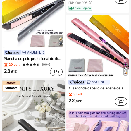
RRP:
999,00€
Envío Rápido
ANGENIL
Plancha de pelo profesional de titanio ANGENIL, alisador y rizador 2 en 1, apto para todo tipo de cabello, calentamiento rápido, plancha de viaje de 1 pulgada con voltaje dual y cable giratorio de 360°
29 Left
(100+)
23
,61€
ANGENIL
Alisador de cabello de aceite de argán marroquí para mujeres ANGENIL, plancha de pelo 2 en 1 alisadora y rizadora, plancha de pelo cerámica rosa profesional y portátil, pantalla LCD, calentamiento rápido, plancha de 1 pulgada, apta para todo tipo de cabello
9 Left
22
,82€