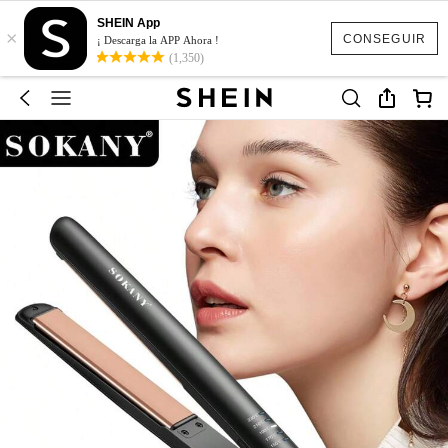
SHEIN App
×
CONSEGUIR
¡ Descarga la APP Ahora !
(1,350)