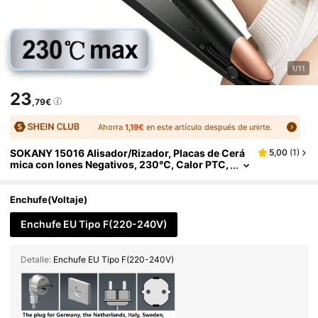
1/11
23
,79€
Ahorra
1,19€
en este artículo después de unirte.
SOKANY 15016 Alisador/Rizador, Placas de Cerá
5,00
(
1
)
mica con Iones Negativos, 230℃, Calor PTC,
Temperatura LED (150-230℃), Anti-Quemad
uras, Para Casa/Viaje.
Enchufe(Voltaje)
Enchufe EU Tipo F(220-240V)
Detalle:
Enchufe EU Tipo F(220-240V)