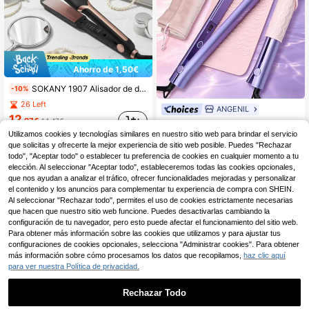
Ahorro de 1,50€
SOKANY 1907 Alisador de doble uso, vapor de iones negativos, cerámica para rizar/alisar, calentamiento rápido, húmedo/seco, bloqueo de , fácil de guardar, multi-temperatura, cerámica esmaltada, aislante térmico.
-10%
26 Left
ANGENIL
12
,97€
14,47€
ANGENIL Plancha y Rizador 2 en 1 - Placas de cerámica flotantes, voltaje dual 110-240V, 5 ajustes de temperatura (150–230°C / 290–450°F). Herramienta multifuncional para alisar y rizar el cabello apta para todo tipo de cabello, incluye alfombrilla de silicona y bolsa de almacenamiento.
Utilizamos cookies y tecnologías similares en nuestro sitio web para brindar el servicio
10 Left
que solicitas y ofrecerte la mejor experiencia de sitio web posible. Puedes "Rechazar
22
,91€
todo", "Aceptar todo" o establecer tu preferencia de cookies en cualquier momento a tu
RRP:
33,06€
elección. Al seleccionar "Aceptar todo", estableceremos todas las cookies opcionales,
que nos ayudan a analizar el tráfico, ofrecer funcionalidades mejoradas y personalizar
el contenido y los anuncios para complementar tu experiencia de compra con SHEIN.
Al seleccionar "Rechazar todo", permites el uso de cookies estrictamente necesarias
que hacen que nuestro sitio web funcione. Puedes desactivarlas cambiando la
configuración de tu navegador, pero esto puede afectar el funcionamiento del sitio web.
Para obtener más información sobre las cookies que utilizamos y para ajustar tus
configuraciones de cookies opcionales, selecciona "Administrar cookies". Para obtener
más información sobre cómo procesamos los datos que recopilamos,
haz clic aquí
para ver nuestra Política de privacidad.
Rechazar Todo
Cecotec