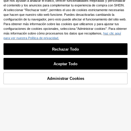
que nos ayudan a analizar el tráfico, ofrecer funcionalidades mejoradas y personalizar
a de cama suave y transpirable (Qu
el contenido y los anuncios para complementar tu experiencia de compra con SHEIN.
een, Naranja), Hogar estético
Al seleccionar "Rechazar todo", permites el uso de cookies estrictamente necesarias
que hacen que nuestro sitio web funcione. Puedes desactivarlas cambiando la
configuración de tu navegador, pero esto puede afectar el funcionamiento del sitio web.
Para obtener más información sobre las cookies que utilizamos y para ajustar tus
configuraciones de cookies opcionales, selecciona "Administrar cookies". Para obtener
más información sobre cómo procesamos los datos que recopilamos,
haz clic aquí
para ver nuestra Política de privacidad.
Rechazar Todo
11
Este conjunto de 3 piezas de ropa d
Aceptar Todo
e cama con estampado de hojas y fl
34 Left
ores está hecho de tela de microfibr
13
a de alta calidad, ultra suave y tran
,31€
Administrar Cookies
COMPRAR AHORA
spirable, adecuado para todas las e
AÑADIR A LA BOLSA
14
staciones. Es lavable a máquina, re
sistente a la decoloración, a las pel
Juego de 2/3 piezas de funda nórdi
usas, al encogimiento y a las arruga
ca con estampado de leopardo en n
11
s. El diseño de moda se adapta a la
,78€
egro y gris oscuro, suave y transpir
decoración de dormitorio bohemia, r
able, resistente a las arrugas, estilo
ústica o minimalista moderna, y es f
de hotel de lujo, regalo para padres
ácil de mantener.
y amigos, funda nórdica acolchada
reversible de doble color*1, funda d
e almohada*1/2, tamaño: extra gran
de, grande, doble estándar, individu
al