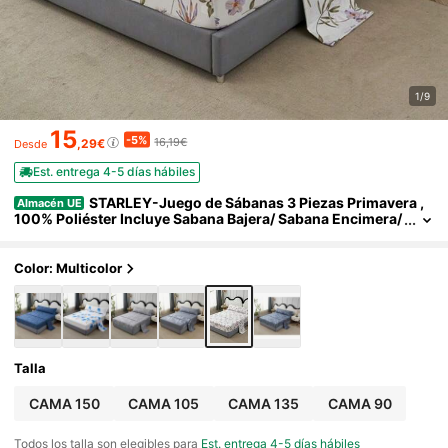
1/9
15
-5%
16,19€
,29€
Desde
Est. entrega 4-5 días hábiles
STARLEY-Juego de Sábanas 3 Piezas Primavera ,
Almacén UE
100% Poliéster Incluye Sabana Bajera/ Sabana Encimera/
Funda de Almohada ,C​AMA 90 ALMOHADA 45X110CM X
1 ,C​AMA 105 ALMOHADA 45X115CM X1,C​AMA 135 ALMOHAD
A 45X145CM X1,C​AMA 150 ALMOHADA 45X165CM X1
Color: Multicolor
Talla
CAMA 150
CAMA 105
CAMA 135
CAMA 90
Todos los talla son elegibles para
Est. entrega 4-5 días hábiles