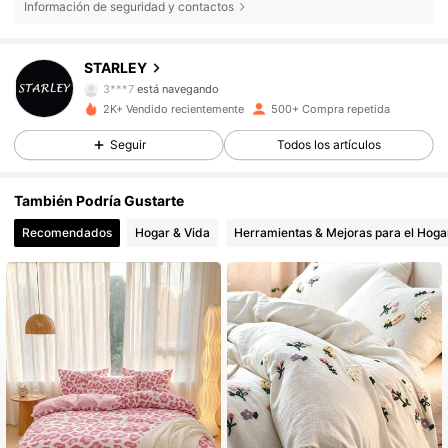
Información de seguridad y contactos
1.4K Seguidores
4,81
STARLEY
3***7
está navegando
1.4K Seguidores
4,81
2K+ Vendido recientemente
500+ Compra repetida
Seguir
Todos los artículos
1.4K Seguidores
4,81
También Podría Gustarte
Recomendados
Hogar & Vida
Herramientas & Mejoras para el Hoga
1.4K Seguidores
4,81
1.4K Seguidores
4,81
1.4K Seguidores
4,81
1.4K Seguidores
4,81