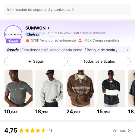
Información de seguridad y contactos
1M Seguidores
4,83
SUMWON
3***4
seguido hace
Hace 10 minutos
s***4
está navegando
1M Seguidores
4,83
570K Vendido recientemente
410K Compra repetida
Esta tienda está seleccionada como
「Botique de moda」
1M Seguidores
4,83
Seguir
Todos los artículos
1M Seguidores
4,83
1M Seguidores
4,83
10
18
24
15
18
,64€
,33€
,68€
,05€
1M Seguidores
4,83
4,75
(4)
Ver más