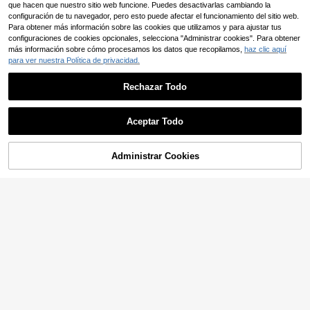
que hacen que nuestro sitio web funcione. Puedes desactivarlas cambiando la
configuración de tu navegador, pero esto puede afectar el funcionamiento del sitio web.
Para obtener más información sobre las cookies que utilizamos y para ajustar tus
configuraciones de cookies opcionales, selecciona "Administrar cookies". Para obtener
más información sobre cómo procesamos los datos que recopilamos,
haz clic aquí
para ver nuestra Política de privacidad.
Rechazar Todo
Aceptar Todo
Administrar Cookies
AÑADIR A LA BOLSA
4
12
SUMWON
Manfinity EMRG
SUMWON Camiseta de manga cort
Manfinity EMRG Camisa
Almacén UE
19
a con estampado gráfico oversize p
7
polo de manga corta a rayas negras
,59€
,40€
-43%
12,99€
ara hombres, con diseño de impresi
y blancas para hombre con estamp
ón de texto en negro, de algodón ca
ado de letras de Nueva York, estilo j
sual para uso diario y estilo callejer
ersey de béisbol, parte superior con
o
botones, ropa de calle de verano, v
acaciones en la ciudad, retro