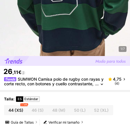
1/7
26
,11€
SUMWON Camisa polo de rugby con rayas y
4,75
corte recto, con botones y cuello contrastante,
(4)
de estilo casual
Talla
:
ES
Estándar
1 left
44
(XS)
46
(S)
48
(M)
50
(L)
52
(XL)
Guía de Tallas
Verificar mi tamaño