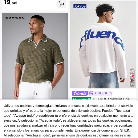
19
de club con cuello blanco y mangas
ta con logo en el pecho
,74€
largas, top de estilo polo casual
15
TOKVUE
TOKVUE Camiseta de m
Almacén UE
anga larga con cuello redondo, esta
#4 Más vendidos
en Manga larga Camisetas de hombre
SUMWON
Utilizamos cookies y tecnologías similares en nuestro sitio web para brindar el servicio
mpado gráfico de letras y contraste
(500+)
que solicitas y ofrecerte la mejor experiencia de sitio web posible. Puedes "Rechazar
SUMWON Camisa polo de punto de
de color para hombre
9
17
gofre con ribete de contraste de pu
todo", "Aceptar todo" o establecer tu preferencia de cookies en cualquier momento a tu
,40€
-42%
16,49€
,38€
ntada de látigo, cuello, abertura del
elección. Al seleccionar "Aceptar todo", estableceremos todas las cookies opcionales,
antera y manga corta para verano
que nos ayudan a analizar el tráfico, ofrecer funcionalidades mejoradas y personalizar
el contenido y los anuncios para complementar tu experiencia de compra con SHEIN.
Al seleccionar "Rechazar todo", permites el uso de cookies estrictamente necesarias