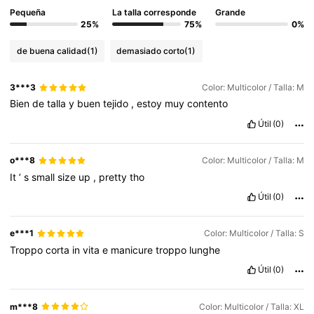
1M Seguidores
4,83
Pequeña
La talla corresponde
Grande
25%
75%
0%
de buena calidad
(1)
demasiado corto
(1)
1M Seguidores
4,83
3***3
Color: Multicolor / Talla: M
Bien
de
talla
y
buen
tejido
,
estoy
muy
contento
1M Seguidores
4,83
Útil
(0)
1M Seguidores
4,83
o***8
Color: Multicolor / Talla: M
It
’
s
small
size
up
,
pretty
tho
Útil
(0)
1M Seguidores
4,83
e***1
Color: Multicolor / Talla: S
Troppo
corta
in
vita
e
manicure
troppo
lunghe
Útil
(0)
m***8
Color: Multicolor / Talla: XL