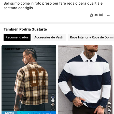
Bellissimo
come
in
foto
preso
per
fare
regalo
bella
qualit
à
e
scrittura
consiglio
Útil
(0)
También Podría Gustarte
Recomendados
Accesorios de Vestir
Ropa Interior y Ropa de Dormi
4